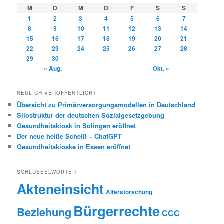
M
D
M
D
F
S
S
1
2
3
4
5
6
7
8
9
10
11
12
13
14
15
16
17
18
19
20
21
22
23
24
25
26
27
28
29
30
« Aug.
Okt. »
NEULICH VERÖFFENTLICHT
Übersicht zu Primärversorgungsmodellen in Deutschland
Silostruktur der deutschen Sozialgesetzgebung
Gesundheitskiosk in Solingen eröffnet
Der neue heiße Scheiß – ChatGPT
Gesundheitskioske in Essen eröffnet
SCHLÜSSELWÖRTER
Akteneinsicht
Altersforschung
Bürgerrechte
Beziehung
CCC