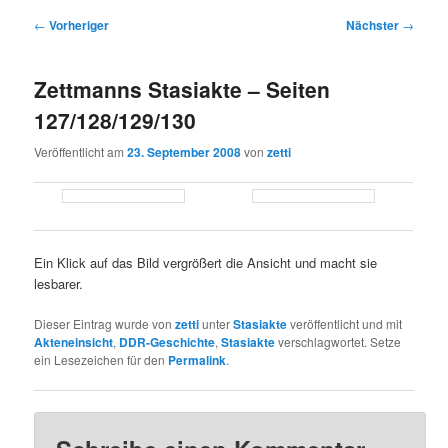
Beitragsnavigation
←
Vorheriger
Nächster
→
Zettmanns Stasiakte – Seiten
127/128/129/130
Veröffentlicht am
23. September 2008
von
zetti
Ein Klick auf das Bild vergrößert die Ansicht und macht sie
lesbarer.
Dieser Eintrag wurde von
zetti
unter
Stasiakte
veröffentlicht und mit
Akteneinsicht
,
DDR-Geschichte
,
Stasiakte
verschlagwortet. Setze
ein Lesezeichen für den
Permalink
.