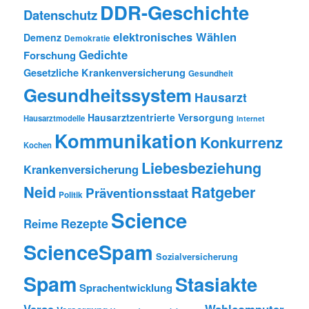
DDR-Geschichte
Datenschutz
elektronisches Wählen
Demenz
Demokratie
Gedichte
Forschung
Gesetzliche Krankenversicherung
Gesundheit
Gesundheitssystem
Hausarzt
Hausarztzentrierte Versorgung
Hausarztmodelle
Internet
Kommunikation
Konkurrenz
Kochen
Liebesbeziehung
Krankenversicherung
Neid
Ratgeber
Präventionsstaat
Politik
Science
Rezepte
Reime
ScienceSpam
Sozialversicherung
Spam
Stasiakte
Sprachentwicklung
Verse
Wahlcomputer