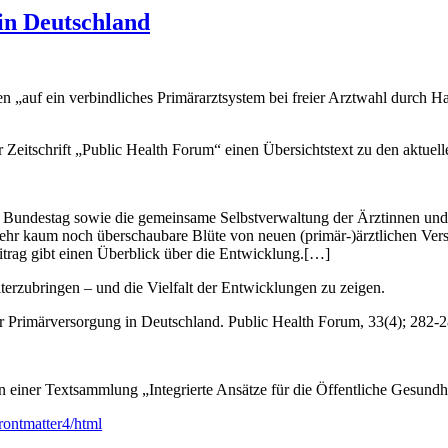
in Deutschland
„auf ein verbindliches Primärarztsystem bei freier Arztwahl durch Ha
eitschrift „Public Health Forum“ einen Übersichtstext zu den aktuell
r Bundestag sowie die gemeinsame Selbstverwaltung der Ärztinnen und
ehr kaum noch überschaubare Blüte von neuen (primär-)ärztlichen Ver
eitrag gibt einen Überblick über die Entwicklung.[…]
erzubringen – und die Vielfalt der Entwicklungen zu zeigen.
 Primärversorgung in Deutschland. Public Health Forum, 33(4); 282-
 einer Textsammlung „Integrierte Ansätze für die Öffentliche Gesundhe
rontmatter4/html