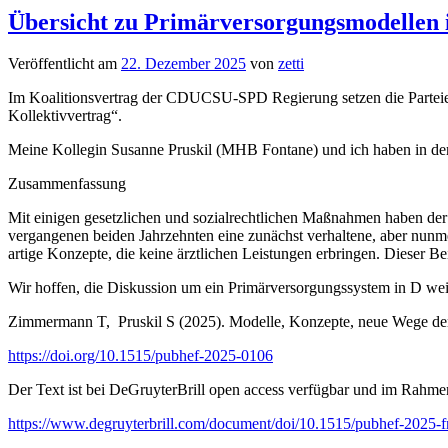
Übersicht zu Primärversorgungsmodellen 
Veröffentlicht am
22. Dezember 2025
von
zetti
Im Koalitionsvertrag der CDUCSU-SPD Regierung setzen die Parteien 
Kollektivvertrag“.
Meine Kollegin Susanne Pruskil (MHB Fontane) und ich haben in der Z
Zusammenfassung
Mit einigen gesetzlichen und sozialrechtlichen Maßnahmen haben de
vergangenen beiden Jahrzehnten eine zunächst verhaltene, aber nunm
artige Konzepte, die keine ärztlichen Leistungen erbringen. Dieser B
Wir hoffen, die Diskussion um ein Primärversorgungssystem in D weit
Zimmermann T, Pruskil S (2025). Modelle, Konzepte, neue Wege der
https://doi.org/10.1515/pubhef-2025-0106
Der Text ist bei DeGruyterBrill open access verfügbar und im Rahmen
https://www.degruyterbrill.com/document/doi/10.1515/pubhef-2025-f