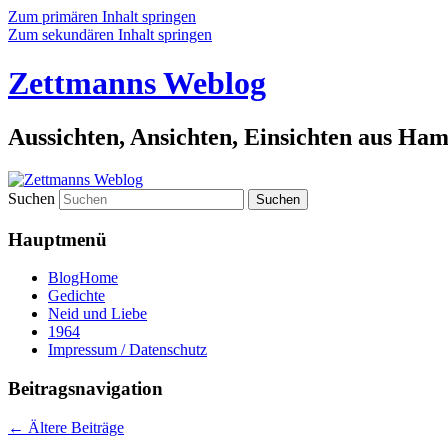
Zum primären Inhalt springen
Zum sekundären Inhalt springen
Zettmanns Weblog
Aussichten, Ansichten, Einsichten aus Ha
Suchen
Hauptmenü
BlogHome
Gedichte
Neid und Liebe
1964
Impressum / Datenschutz
Beitragsnavigation
←
Ältere Beiträge