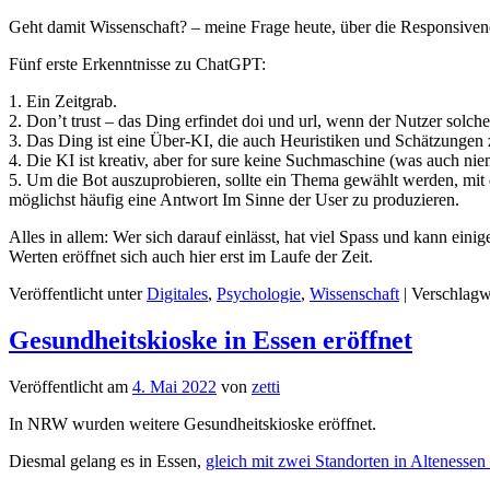
Geht damit Wissenschaft? – meine Frage heute, über die Responsivenes
Fünf erste Erkenntnisse zu ChatGPT:
1. Ein Zeitgrab.
2. Don’t trust – das Ding erfindet doi und url, wenn der Nutzer solche
3. Das Ding ist eine Über-KI, die auch Heuristiken und Schätzungen z
4. Die KI ist kreativ, aber for sure keine Suchmaschine (was auch nie
5. Um die Bot auszuprobieren, sollte ein Thema gewählt werden, mit 
möglichst häufig eine Antwort Im Sinne der User zu produzieren.
Alles in allem: Wer sich darauf einlässt, hat viel Spass und kann ein
Werten eröffnet sich auch hier erst im Laufe der Zeit.
Veröffentlicht unter
Digitales
,
Psychologie
,
Wissenschaft
|
Verschlagw
Gesundheitskioske in Essen eröffnet
Veröffentlicht am
4. Mai 2022
von
zetti
In NRW wurden weitere Gesundheitskioske eröffnet.
Diesmal gelang es in Essen,
gleich mit zwei Standorten in Altenessen