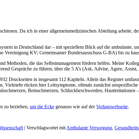
chienen. Da ich in einer allgemeinmedizinischen Abteilung arbeite, de
ssystem in Deutschland dar – mit speziellem Blick auf die ambulante, 
tliche Vereinigung KV; Gemeinsamer Bundesausschuss G-BA) bis zu hau
 Methoden, die das Selbstmanagement fördern helfen. Meine Kollegin 
ierend Gespräche zu führen, über die 5 A’s (Ask, Advise, Agree, Assis
932 Druckseiten in insgesamt 112 Kapiteln. Allein das Register umfasst
. Vielmehr rücken hier Leitsymptome, oftmals zunächst unspezifische
Halsschmerzen, Beinschmerzen, Schluckbeschwerden, Hautirritationen – 
rn zu beziehen,
um die Ecke
genauso wie auf der
Verlagswebseite
.
issenschaft
|
Verschlagwortet mit
Ambulante Versorgung
,
Gesundheits