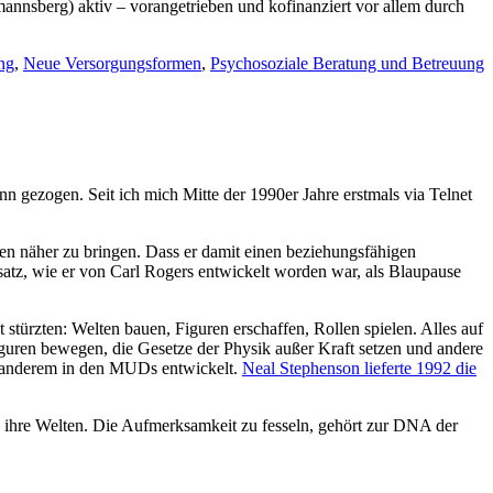
nnsberg) aktiv – vorangetrieben und kofinanziert vor allem durch
ng
,
Neue Versorgungsformen
,
Psychosoziale Beratung und Betreuung
 gezogen. Seit ich mich Mitte der 1990er Jahre erstmals via Telnet
ren näher zu bringen. Dass er damit einen beziehungsfähigen
satz, wie er von Carl Rogers entwickelt worden war, als Blaupause
stürzten: Welten bauen, Figuren erschaffen, Rollen spielen. Alles auf
guren bewegen, die Gesetze der Physik außer Kraft setzen und andere
r anderem in den MUDs entwickelt.
Neal Stephenson lieferte 1992 die
n ihre Welten. Die Aufmerksamkeit zu fesseln, gehört zur DNA der