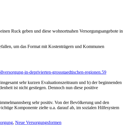
ich einen Ruck geben und diese wohnortnahen Versorgungsangebote in
sgefallen, um das Format mit Kostenträgern und Kommunen
vollversorgung-in-deprivierten-grossstaedtischen-regionen.59
 insgesamt sehr kurzen Evaluationszeitraum und b) der beginnenden
denheit ist nicht gestiegen. Dennoch nun diese positive
 Mümmelmannsberg sehr positiv. Von der Bevölkerung und den
wichtige Komponente zielte u.a. darauf ab, im sozialen Hilfesystem
sorgung
,
Neue Versorgungsformen