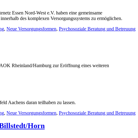
tenetz Essen Nord-West e.V. haben eine gemeinsame
g innerhalb des komplexen Versorgungssystems zu ermöglichen.
ng
,
Neue Versorgungsformen
,
Psychosoziale Beratung und Betreuung
r AOK Rheinland/Hamburg zur Eröffnung eines weiteren
eld Aachens daran teilhaben zu lassen.
ng
,
Neue Versorgungsformen
,
Psychosoziale Beratung und Betreuung
Billstedt/Horn