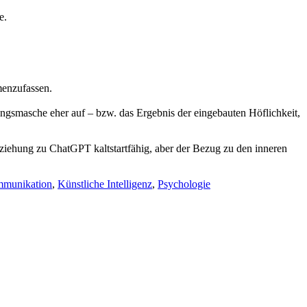
e.
menzufassen.
ungsmasche eher auf – bzw. das Ergebnis der eingebauten Höflichkeit,
 Beziehung zu ChatGPT kaltstartfähig, aber der Bezug zu den inneren
munikation
,
Künstliche Intelligenz
,
Psychologie