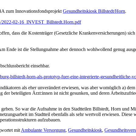
-BA zum Innovationsfondsprojekt
Gesundheitskiosk Billstedt/Horn
.
38/2022-02-16_INVEST_Billstedt.Horn.pdf
 hoffen, dass die Kostenträger (Gesetzliche Krankenversicherungen) s
.
de. Am Ende ist die Stellungnahme aber dennoch wohlwollend genug au
schlussbericht einsehbar.
burg-billstedt-horn-als-prototyp-fuer-eine-integrierte-gesundheitliche-
Indikatoren als eher unverändert erwiesen, was aber womöglich a) dem
 der beteiligten Ärzt:innen ist nicht gesunken, und deren Arbeitszufrie
g geben. So war die Aufnahme in den Stadtteilen Billstedt, Horn und
etzungsarbeit im Stadtteil ebenfalls als sehr wertvoll erwiesen. Diese 
operationsstrukturen aufzubauen.
wortet mit
Ambulante Versorgung
,
Gesundheitskiosk
,
Gesundheitsver