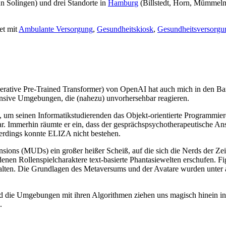
n Solingen) und drei Standorte in
Hamburg
(Billstedt, Horn, Mümmelma
et mit
Ambulante Versorgung
,
Gesundheitskiosk
,
Gesundheitsversorgu
rative Pre-Trained Transformer) von OpenAI hat auch mich in den Bann
onsive Umgebungen, die (nahezu) unvorhersehbar reagieren.
, um seinen Informatikstudierenden das Objekt-orientierte Programmie
r. Immerhin räumte er ein, dass der gesprächspsychotherapeutische An
erdings konnte ELIZA nicht bestehen.
ons (MUDs) ein großer heißer Scheiß, auf die sich die Nerds der Zeit 
nen Rollenspielcharaktere text-basierte Phantasiewelten erschufen. Fi
alten. Die Grundlagen des Metaversums und der Avatare wurden unte
Und die Umgebungen mit ihren Algorithmen ziehen uns magisch hinein i
.