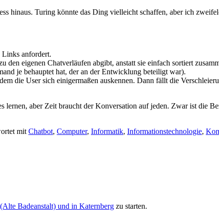
s hinaus. Turing könnte das Ding vielleicht schaffen, aber ich zweifel
 Links anfordert.
u den eigenen Chatverläufen abgibt, anstatt sie einfach sortiert zusam
mand je behauptet hat, der an der Entwicklung beteiligt war).
dem die User sich einigermaßen auskennen. Dann fällt die Verschleier
iges lernen, aber Zeit braucht der Konversation auf jeden. Zwar ist die
ortet mit
Chatbot
,
Computer
,
Informatik
,
Informationstechnologie
,
Kom
 (Alte Badeanstalt) und in Katernberg
zu starten.