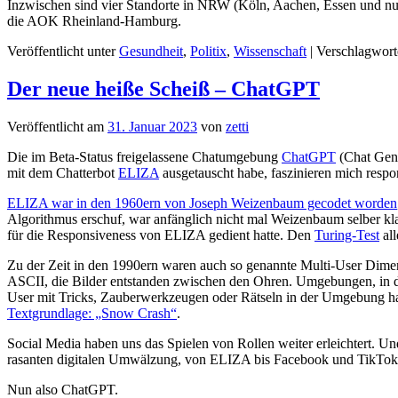
Inzwischen sind vier Standorte in NRW (Köln, Aachen, Essen und nu
die AOK Rheinland-Hamburg.
Veröffentlicht unter
Gesundheit
,
Politix
,
Wissenschaft
|
Verschlagwort
Der neue heiße Scheiß – ChatGPT
Veröffentlicht am
31. Januar 2023
von
zetti
Die im Beta-Status freigelassene Chatumgebung
ChatGPT
(Chat Gene
mit dem Chatterbot
ELIZA
ausgetauscht habe, faszinieren mich resp
ELIZA war in den 1960ern von Joseph Weizenbaum gecodet worden
Algorithmus erschuf, war anfänglich nicht mal Weizenbaum selber kla
für die Responsiveness von ELIZA gedient hatte. Den
Turing-Test
all
Zu der Zeit in den 1990ern waren auch so genannte Multi-User Dimensi
ASCII, die Bilder entstanden zwischen den Ohren. Umgebungen, in de
User mit Tricks, Zauberwerkzeugen oder Rätseln in der Umgebung h
Textgrundlage: „Snow Crash“
.
Social Media haben uns das Spielen von Rollen weiter erleichtert. 
rasanten digitalen Umwälzung, von ELIZA bis Facebook und TikTok
Nun also ChatGPT.