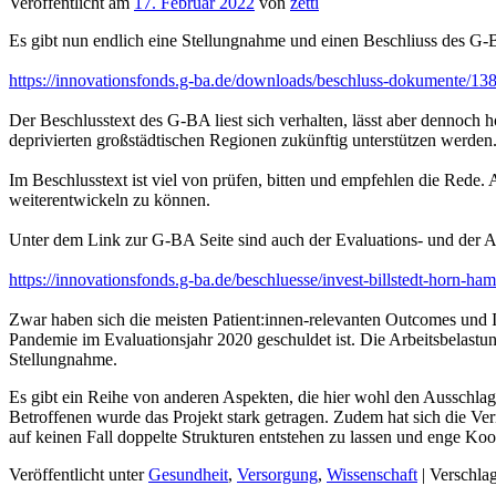
Veröffentlicht am
17. Februar 2022
von
zetti
Es gibt nun endlich eine Stellungnahme und einen Beschliuss des G
https://innovationsfonds.g-ba.de/downloads/beschluss-dokumente/1
Der Beschlusstext des G-BA liest sich verhalten, lässt aber dennoch
deprivierten großstädtischen Regionen zukünftig unterstützen werden
Im Beschlusstext ist viel von prüfen, bitten und empfehlen die Re
weiterentwickeln zu können.
Unter dem Link zur G-BA Seite sind auch der Evaluations- und der Ab
https://innovationsfonds.g-ba.de/beschluesse/invest-billstedt-horn-ham
Zwar haben sich die meisten Patient:innen-relevanten Outcomes und 
Pandemie im Evaluationsjahr 2020 geschuldet ist. Die Arbeitsbelastung
Stellungnahme.
Es gibt ein Reihe von anderen Aspekten, die hier wohl den Ausschla
Betroffenen wurde das Projekt stark getragen. Zudem hat sich die Vern
auf keinen Fall doppelte Strukturen entstehen zu lassen und enge Ko
Veröffentlicht unter
Gesundheit
,
Versorgung
,
Wissenschaft
|
Verschlag