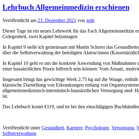
Lehrbuch Allgemeinmedizin erschienen
Veröffentlicht am
23. Dezember 2021
von
zetti
Dieser Tage ist ein neues Lehrwerk für das Fach Allgemeinmedizin ers
Gelegenheit, zwei Kapitel beizutragen.
In Kapitel 9 stelle ich gemeinsam mit Martin Scherer das Gesundheit
über die Selbstverwaltung der beteiligten Akteur:innen (Kassenärz
In Kapitel 10 geht es um die konkrete Anwendung von Maßnahmen und
einer hausärztlichen Praxis hilfreich sein können: Vom Ansatz, motiv
Insgesamt bringt das gewichtige Werk 2,75 kg auf die Waage, enthält 
klassische Darstellung von Erkrankungen entlang von Organssystemen
allgemeinmedizinisch-internistisch-hausärztlichen Versorgung sind: 
ist.
Das Lehrbuch kostet €119, und ist bei den einschlägigen Buchhändle
Veröffentlicht unter
Gesundheit
,
Karriere
,
Psychologie
,
Versorgung
,
W
Selbstverwaltung