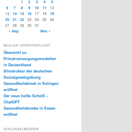
1
2
3
4
5
6
7
8
9
10
11
12
13
14
15
16
17
18
19
20
21
22
23
24
25
26
27
28
29
30
31
« Sep.
Nov. »
NEULICH VERÖFFENTLICHT
Übersicht zu
Primärversorgungsmodellen
in Deutschland
Silostruktur der deutschen
Sozialgesetzgebung
Gesundheitskiosk in Solingen
eröffnet
Der neue heiße Scheiß –
ChatGPT
Gesundheitskioske in Essen
eröffnet
SCHLÜSSELWÖRTER