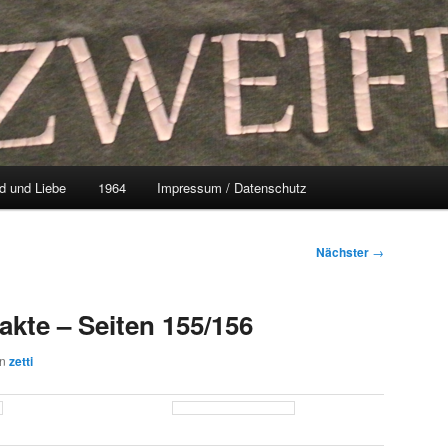
d und Liebe
1964
Impressum / Datenschutz
Nächster
→
akte – Seiten 155/156
on
zetti