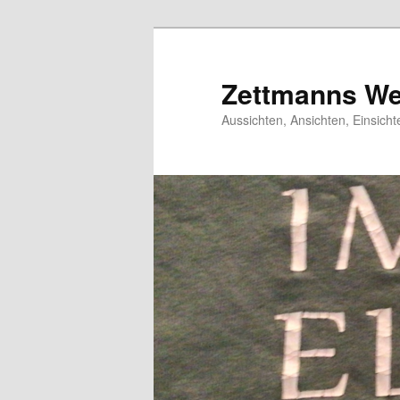
Zum
primären
Inhalt
Zettmanns We
springen
Aussichten, Ansichten, Einsic