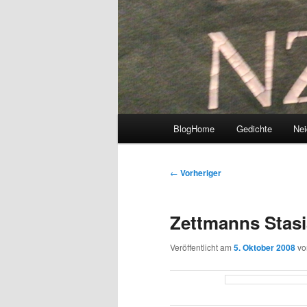
Hauptmenü
BlogHome
Gedichte
Nei
Beitragsnavigation
←
Vorheriger
Zettmanns Stasi
Veröffentlicht am
5. Oktober 2008
v