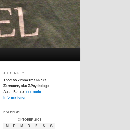
AUTOR-INFO
Thomas Zimmermann aka
Zettmann, aka Z.
Psychologe,
Autor, Berater
>>> mehr
Informationen
KALENDER
OKTOBER 2008
M
D
M
D
F
S
S