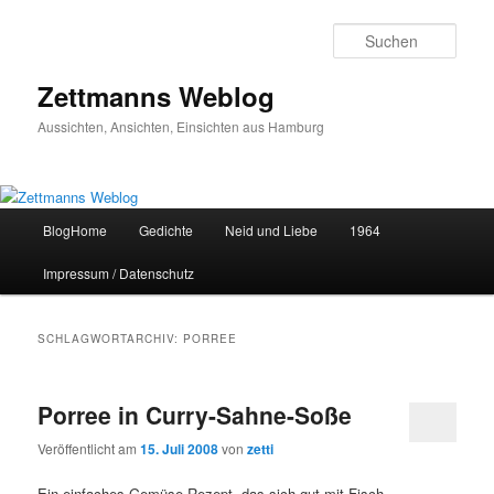
Zum
Zum
primären
sekundären
Such
Inhalt
Inhalt
springen
springen
Zettmanns Weblog
Aussichten, Ansichten, Einsichten aus Hamburg
Hauptmenü
BlogHome
Gedichte
Neid und Liebe
1964
Impressum / Datenschutz
SCHLAGWORTARCHIV:
PORREE
Porree in Curry-Sahne-Soße
Veröffentlicht am
15. Juli 2008
von
zetti
Ein einfaches Gemüse-Rezept, das sich gut mit Fisch