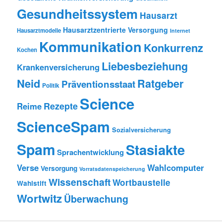
Gesundheitssystem
Hausarzt
Hausarztzentrierte Versorgung
Hausarztmodelle
Internet
Kommunikation
Konkurrenz
Kochen
Liebesbeziehung
Krankenversicherung
Neid
Ratgeber
Präventionsstaat
Politik
Science
Rezepte
Reime
ScienceSpam
Sozialversicherung
Spam
Stasiakte
Sprachentwicklung
Verse
Wahlcomputer
Versorgung
Vorratsdatenspeicherung
Wissenschaft
Wortbaustelle
Wahlstift
Wortwitz
Überwachung