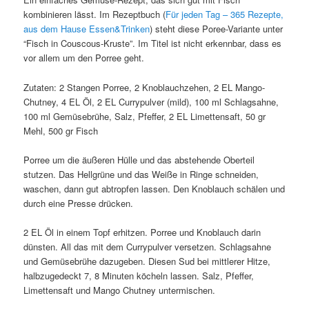
kombinieren lässt. Im Rezeptbuch (
Für jeden Tag – 365 Rezepte,
aus dem Hause Essen&Trinken
) steht diese Poree-Variante unter
“Fisch in Couscous-Kruste”. Im Titel ist nicht erkennbar, dass es
vor allem um den Porree geht.
Zutaten: 2 Stangen Porree, 2 Knoblauchzehen, 2 EL Mango-
Chutney, 4 EL Öl, 2 EL Currypulver (mild), 100 ml Schlagsahne,
100 ml Gemüsebrühe, Salz, Pfeffer, 2 EL Limettensaft, 50 gr
Mehl, 500 gr Fisch
Porree um die äußeren Hülle und das abstehende Oberteil
stutzen. Das Hellgrüne und das Weiße in Ringe schneiden,
waschen, dann gut abtropfen lassen. Den Knoblauch schälen und
durch eine Presse drücken.
2 EL Öl in einem Topf erhitzen. Porree und Knoblauch darin
dünsten. All das mit dem Currypulver versetzen. Schlagsahne
und Gemüsebrühe dazugeben. Diesen Sud bei mittlerer Hitze,
halbzugedeckt 7, 8 Minuten köcheln lassen. Salz, Pfeffer,
Limettensaft und Mango Chutney untermischen.