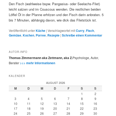
Den Fisch (wahlweise bspw. Pangasius- oder Seelachs-Filet)
leicht salzen und im Couscous wenden. Die restlichen beiden
Löffel Öl in der Pfanne erhitzen und den Fisch darin anbraten. 5
bis 7 Minuten, abhängig davon, wie dick das Filetstück ist.
Veröffentlicht unter
Küche
|
Verschlagwortet mit
Curry
,
Fisch
,
Gemüse
,
Kochen
,
Porree
,
Rezepte
|
Schreibe einen Kommentar
AUTOR-INFO
Thomas Zimmermann aka Zettmann, aka Z.
Psychologe, Autor,
Berater
>>> mehr Informationen
KALENDER
AUGUST 2026
M
D
M
D
F
S
S
1
2
3
4
5
6
7
8
9
10
11
12
13
14
15
16
17
18
19
20
21
22
23
24
25
26
27
28
29
30