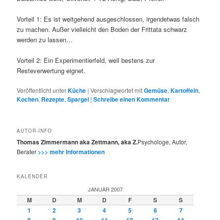
Vorteil 1: Es ist weitgehend ausgeschlossen, irgendetwas falsch
zu machen. Außer vielleicht den Boden der Frittata schwarz
werden zu lassen…
Vorteil 2: Ein Experimentierfeld, weil bestens zur
Resteverwertung eignet.
Veröffentlicht unter
Küche
|
Verschlagwortet mit
Gemüse
,
Kartoffeln
,
Kochen
,
Rezepte
,
Spargel
|
Schreibe einen Kommentar
AUTOR-INFO
Thomas Zimmermann aka Zettmann, aka Z.
Psychologe, Autor,
Berater
>>> mehr Informationen
KALENDER
JANUAR 2007
M
D
M
D
F
S
S
1
2
3
4
5
6
7
8
9
10
11
12
13
14