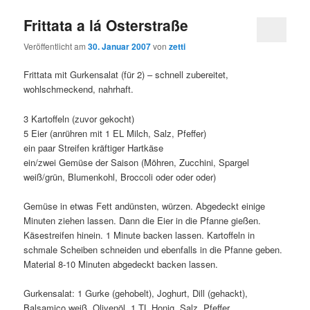
Frittata a lá Osterstraße
Veröffentlicht am
30. Januar 2007
von
zetti
Frittata mit Gurkensalat (für 2) – schnell zubereitet,
wohlschmeckend, nahrhaft.
3 Kartoffeln (zuvor gekocht)
5 Eier (anrühren mit 1 EL Milch, Salz, Pfeffer)
ein paar Streifen kräftiger Hartkäse
ein/zwei Gemüse der Saison (Möhren, Zucchini, Spargel
weiß/grün, Blumenkohl, Broccoli oder oder oder)
Gemüse in etwas Fett andünsten, würzen. Abgedeckt einige
Minuten ziehen lassen. Dann die Eier in die Pfanne gießen.
Käsestreifen hinein. 1 Minute backen lassen. Kartoffeln in
schmale Scheiben schneiden und ebenfalls in die Pfanne geben.
Material 8-10 Minuten abgedeckt backen lassen.
Gurkensalat: 1 Gurke (gehobelt), Joghurt, Dill (gehackt),
Balsamico weiß, Olivenöl, 1 TL Honig, Salz, Pfeffer.