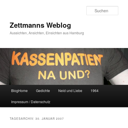
Zum
Zum
primären
sekundären
Such
Inhalt
Inhalt
springen
springen
Zettmanns Weblog
Aussichten, Ansichten, Einsichten aus Hamburg
Hauptmenü
BlogHome
Gedichte
Neid und Liebe
1964
Impressum / Datenschutz
TAGESARCHIV:
30. JANUAR 2007