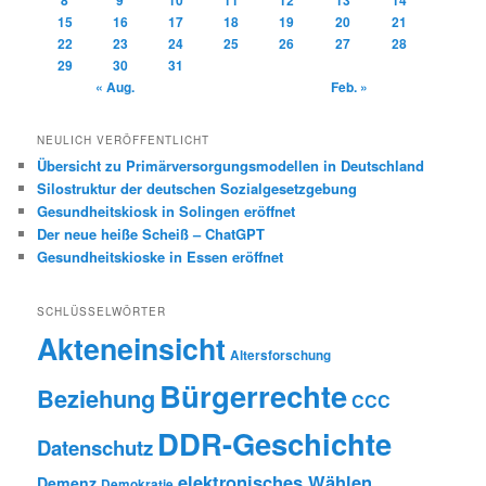
15
16
17
18
19
20
21
22
23
24
25
26
27
28
29
30
31
« Aug.
Feb. »
NEULICH VERÖFFENTLICHT
Übersicht zu Primärversorgungsmodellen in Deutschland
Silostruktur der deutschen Sozialgesetzgebung
Gesundheitskiosk in Solingen eröffnet
Der neue heiße Scheiß – ChatGPT
Gesundheitskioske in Essen eröffnet
SCHLÜSSELWÖRTER
Akteneinsicht
Altersforschung
Bürgerrechte
Beziehung
CCC
DDR-Geschichte
Datenschutz
elektronisches Wählen
Demenz
Demokratie