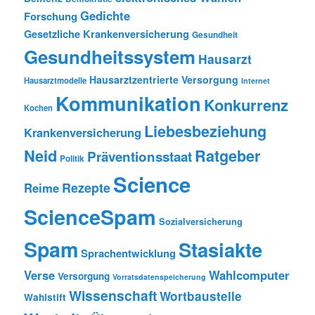
Gedichte
Forschung
Gesetzliche Krankenversicherung
Gesundheit
Gesundheitssystem
Hausarzt
Hausarztzentrierte Versorgung
Hausarztmodelle
Internet
Kommunikation
Konkurrenz
Kochen
Liebesbeziehung
Krankenversicherung
Neid
Ratgeber
Präventionsstaat
Politik
Science
Rezepte
Reime
ScienceSpam
Sozialversicherung
Spam
Stasiakte
Sprachentwicklung
Verse
Wahlcomputer
Versorgung
Vorratsdatenspeicherung
Wissenschaft
Wortbaustelle
Wahlstift