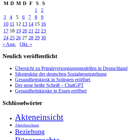
M
D
M
D
F
S
S
1
2
3
4
5
6
7
8
9
10
11
12
13
14
15
16
17
18
19
20
21
22
23
24
25
26
27
28
29
30
« Aug.
Okt. »
Neulich veröffentlicht
Übersicht zu Primärversorgungsmodellen in Deutschland
Silostruktur der deutschen Sozialgesetzgebung
Gesundheitskiosk in Solingen eröffnet
Der neue heiße Scheiß – ChatGPT
Gesundheitskioske in Essen eröffnet
Schlüsselwörter
Akteneinsicht
Altersforschung
Beziehung