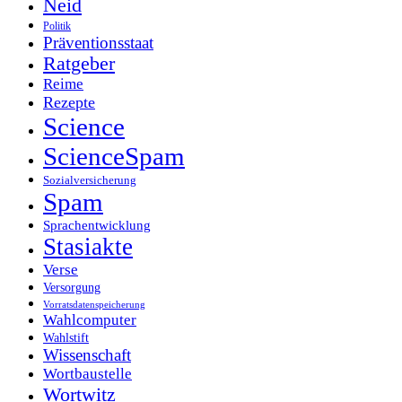
Neid
Politik
Präventionsstaat
Ratgeber
Reime
Rezepte
Science
ScienceSpam
Sozialversicherung
Spam
Sprachentwicklung
Stasiakte
Verse
Versorgung
Vorratsdatenspeicherung
Wahlcomputer
Wahlstift
Wissenschaft
Wortbaustelle
Wortwitz