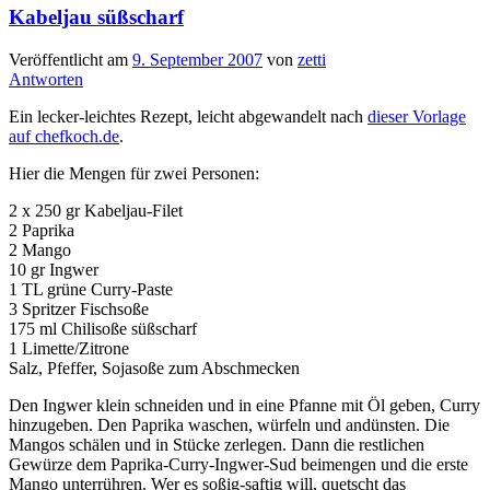
Kabeljau süßscharf
Veröffentlicht am
9. September 2007
von
zetti
Antworten
Ein lecker-leichtes Rezept, leicht abgewandelt nach
dieser Vorlage
auf chefkoch.de
.
Hier die Mengen für zwei Personen:
2 x 250 gr Kabeljau-Filet
2 Paprika
2 Mango
10 gr Ingwer
1 TL grüne Curry-Paste
3 Spritzer Fischsoße
175 ml Chilisoße süßscharf
1 Limette/Zitrone
Salz, Pfeffer, Sojasoße zum Abschmecken
Den Ingwer klein schneiden und in eine Pfanne mit Öl geben, Curry
hinzugeben. Den Paprika waschen, würfeln und andünsten. Die
Mangos schälen und in Stücke zerlegen. Dann die restlichen
Gewürze dem Paprika-Curry-Ingwer-Sud beimengen und die erste
Mango unterrühren. Wer es soßig-saftig will, quetscht das