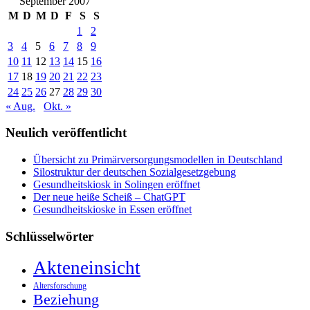
September 2007
M
D
M
D
F
S
S
1
2
3
4
5
6
7
8
9
10
11
12
13
14
15
16
17
18
19
20
21
22
23
24
25
26
27
28
29
30
« Aug.
Okt. »
Neulich veröffentlicht
Übersicht zu Primärversorgungsmodellen in Deutschland
Silostruktur der deutschen Sozialgesetzgebung
Gesundheitskiosk in Solingen eröffnet
Der neue heiße Scheiß – ChatGPT
Gesundheitskioske in Essen eröffnet
Schlüsselwörter
Akteneinsicht
Altersforschung
Beziehung