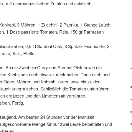
, mit unprovenzalischen Zutaten und asiatisch
Kohlrabi, 3 Möhren, 1 Zucchini, 2 Paprika, 1 Stange Lauch,
n, 1 Dose passierte Tomaten, Reis, 150 gr Parmesan
blauchzehen, 0,5 Tl Sambal Olek, 3 Spritzer Fischsoße, 2
mette, Salz, Pfeffer
en. An die Zwiebeln Curry und Sambal Olek sowie die
den Knoblauch noch etwas zurück halten. Dann nach und
ufügen, Möhren und Kohlrabi zuerst usw. bis zu den
lauch untermischen. Schließlich die Tomaten unterrühren.
en ergänzen und den Limettensaft verrühren.
ben. Fertig.
rzeugend. Am besten 24 Stunden vor der Mahlzeit
 aufgeschriebene Menge für nur zwei Leute beibehalten und
rfreuen.