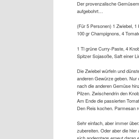
Der provenzalische Gemüsemix
aufgebohrt…
(Für 5 Personen) 1 Zwiebel, 1 
100 gr Champignons, 4 Tomate
1 Tl grüne Curry-Paste, 4 Kno
Spitzer Sojasoße, Saft einer Li
Die Zwiebel würfeln und dünst
anderen Gewürze geben. Nur 
nach die anderen Gemüse hinz
Pilzen. Zwischendrin den Knob
Am Ende die passierten Tomat
Den Reis kochen. Parmesan rei
Sehr einfach, aber immer übe
zubereiten. Oder aber die hier
sich anderntags erneut daran e