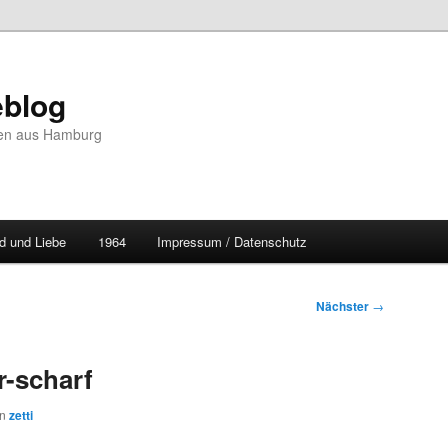
blog
hten aus Hamburg
d und Liebe
1964
Impressum / Datenschutz
Nächster
→
r-scharf
on
zetti