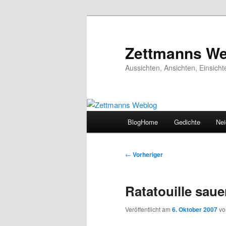
Zum
primären
Inhalt
Zettmanns We
springen
Aussichten, Ansichten, Einsic
Hauptmenü
BlogHome
Gedichte
Nei
Beitragsnavigation
←
Vorheriger
Ratatouille saue
Veröffentlicht am
6. Oktober 2007
v