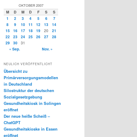
OKTOBER 2007
M
D
M
D
F
S
S
1
2
3
4
5
6
7
8
9
10
11
12
13
14
15
16
17
18
19
20
21
22
23
24
25
26
27
28
29
30
31
« Sep.
Nov. »
NEULICH VERÖFFENTLICHT
Übersicht zu
Primärversorgungsmodellen
in Deutschland
Silostruktur der deutschen
Sozialgesetzgebung
Gesundheitskiosk in Solingen
eröffnet
Der neue heiße Scheiß –
ChatGPT
Gesundheitskioske in Essen
eröffnet