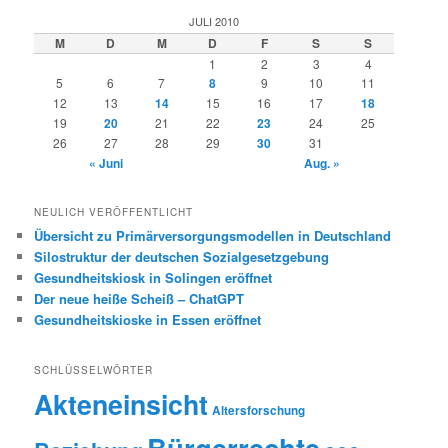
JULI 2010
M
D
M
D
F
S
S
1
2
3
4
5
6
7
8
9
10
11
12
13
14
15
16
17
18
19
20
21
22
23
24
25
26
27
28
29
30
31
« Juni
Aug. »
NEULICH VERÖFFENTLICHT
Übersicht zu Primärversorgungsmodellen in Deutschland
Silostruktur der deutschen Sozialgesetzgebung
Gesundheitskiosk in Solingen eröffnet
Der neue heiße Scheiß – ChatGPT
Gesundheitskioske in Essen eröffnet
SCHLÜSSELWÖRTER
Akteneinsicht
Altersforschung
Bürgerrechte