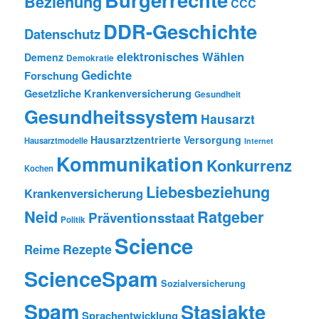
Beziehung
CCC
DDR-Geschichte
Datenschutz
elektronisches Wählen
Demenz
Demokratie
Gedichte
Forschung
Gesetzliche Krankenversicherung
Gesundheit
Gesundheitssystem
Hausarzt
Hausarztzentrierte Versorgung
Hausarztmodelle
Internet
Kommunikation
Konkurrenz
Kochen
Liebesbeziehung
Krankenversicherung
Neid
Ratgeber
Präventionsstaat
Politik
Science
Rezepte
Reime
ScienceSpam
Sozialversicherung
Spam
Stasiakte
Sprachentwicklung