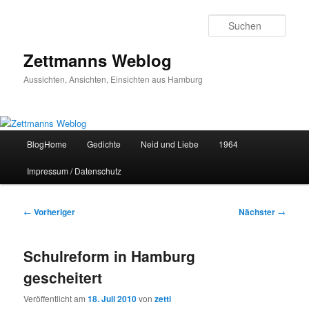
Zum
primären
Such
Inhalt
springen
Zettmanns Weblog
Aussichten, Ansichten, Einsichten aus Hamburg
Hauptmenü
BlogHome
Gedichte
Neid und Liebe
1964
Impressum / Datenschutz
Beitragsnavigation
←
Vorheriger
Nächster
→
Schulreform in Hamburg
gescheitert
Veröffentlicht am
18. Juli 2010
von
zetti