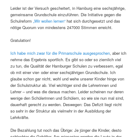
Leider ist der Versuch gescheitert, in Hamburg eine sechsjährige,
gemeinsame Grundschule einzuführen. Die Initiative gegen die
Schulreform
„Wir wollen lernen“
hat sich durchgesetzt und das
nötige Quorum von mindestens 247000 Stimmen erreicht.
Gratulation!
Ich habe mich zwar für die Primarschule ausgesprochen
, aber ich
nehme das Ergebnis sportlich. Es gibt so oder so ziemlich viel
zu tun, die Qualität der Hamburger Schulen zu verbessern, egal
ob mit einer vier- oder einer sechsjährigen Grundschule. Ich
glaube schon gar nicht, wohl und wehe unserer Kinder hinge von
der Schulstruktur ab. Viel wichtiger sind die Lehrerinnen und
Lehrer – und was die daraus machen. Leider scheinen nur deren
wenige den Schülerinnen und Schülern, so wie sie nun mal sind,
dauerhaft gerecht zu werden. Deswegen: Das Defizit liegt nicht
so sehr in der Struktur als vielmehr in der Ausbildung der
Lehrkräfte.
Die Bezahlung tut noch das Übrige: Je jünger die Kinder, desto
schlechter die Gehälter. Am miesesten werden die Leute in der