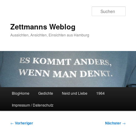
Zum
primären
Such
Inhalt
springen
Zettmanns Weblog
Aussichten, Ansichten, Einsichten aus Hamburg
Hauptmenü
BlogHome
Gedichte
Neid und Liebe
1964
Impressum / Datenschutz
Beitragsnavigation
←
Vorheriger
Nächster
→