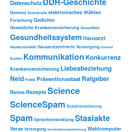
DDR-Geschichte
Datenschutz
elektronisches Wählen
Demenz
Demokratie
Gedichte
Forschung
Gesetzliche Krankenversicherung
Gesundheit
Gesundheitssystem
Hausarzt
Hausarztzentrierte Versorgung
Hausarztmodelle
Internet
Kommunikation
Konkurrenz
Kochen
Liebesbeziehung
Krankenversicherung
Neid
Ratgeber
Präventionsstaat
Politik
Science
Rezepte
Reime
ScienceSpam
Sozialversicherung
Spam
Stasiakte
Sprachentwicklung
Verse
Wahlcomputer
Versorgung
Vorratsdatenspeicherung