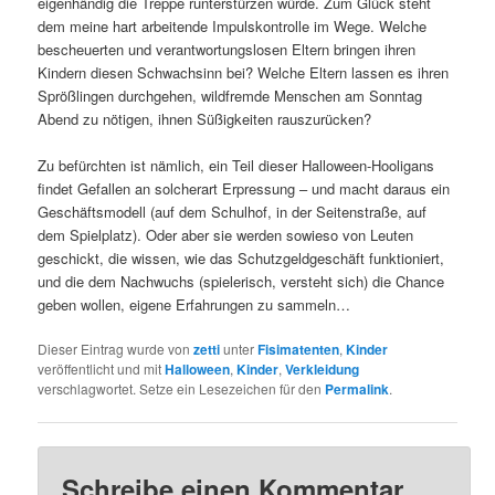
eigenhändig die Treppe runterstürzen würde. Zum Glück steht
dem meine hart arbeitende Impulskontrolle im Wege. Welche
bescheuerten und verantwortungslosen Eltern bringen ihren
Kindern diesen Schwachsinn bei? Welche Eltern lassen es ihren
Sprößlingen durchgehen, wildfremde Menschen am Sonntag
Abend zu nötigen, ihnen Süßigkeiten rauszurücken?
Zu befürchten ist nämlich, ein Teil dieser Halloween-Hooligans
findet Gefallen an solcherart Erpressung – und macht daraus ein
Geschäftsmodell (auf dem Schulhof, in der Seitenstraße, auf
dem Spielplatz). Oder aber sie werden sowieso von Leuten
geschickt, die wissen, wie das Schutzgeldgeschäft funktioniert,
und die dem Nachwuchs (spielerisch, versteht sich) die Chance
geben wollen, eigene Erfahrungen zu sammeln…
Dieser Eintrag wurde von
zetti
unter
Fisimatenten
,
Kinder
veröffentlicht und mit
Halloween
,
Kinder
,
Verkleidung
verschlagwortet. Setze ein Lesezeichen für den
Permalink
.
Schreibe einen Kommentar