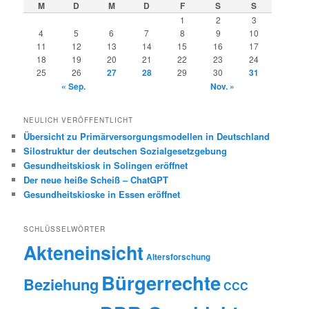
M
D
M
D
F
S
S
1
2
3
4
5
6
7
8
9
10
11
12
13
14
15
16
17
18
19
20
21
22
23
24
25
26
27
28
29
30
31
« Sep.
Nov. »
NEULICH VERÖFFENTLICHT
Übersicht zu Primärversorgungsmodellen in Deutschland
Silostruktur der deutschen Sozialgesetzgebung
Gesundheitskiosk in Solingen eröffnet
Der neue heiße Scheiß – ChatGPT
Gesundheitskioske in Essen eröffnet
SCHLÜSSELWÖRTER
Akteneinsicht
Altersforschung
Bürgerrechte
Beziehung
CCC