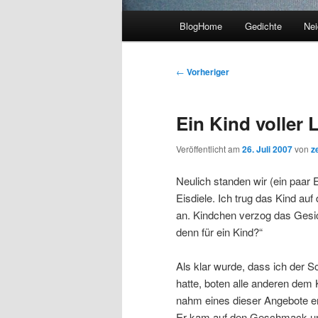
Hauptmenü
BlogHome
Gedichte
Nei
Beitragsnavigation
←
Vorheriger
Ein Kind voller 
Veröffentlicht am
26. Juli 2007
von
ze
Neulich standen wir (ein paar 
Eisdiele. Ich trug das Kind a
an. Kindchen verzog das Gesi
denn für ein Kind?“
Als klar wurde, dass ich der S
hatte, boten alle anderen dem 
nahm eines dieser Angebote ers
Er kam auf den Geschmack und