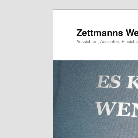
Zum
primären
Inhalt
Zettmanns We
springen
Aussichten, Ansichten, Einsic