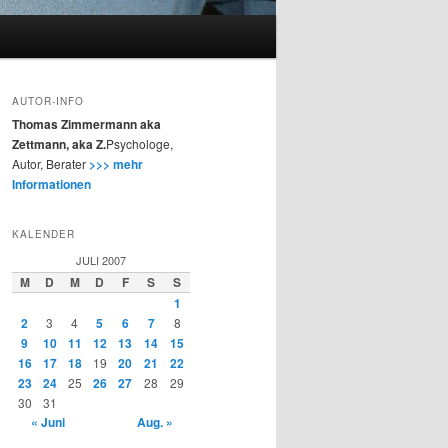
AUTOR-INFO
Thomas Zimmermann aka
Zettmann, aka Z.
Psychologe,
Autor, Berater
>>> mehr
Informationen
KALENDER
JULI 2007
M
D
M
D
F
S
S
1
2
3
4
5
6
7
8
9
10
11
12
13
14
15
16
17
18
19
20
21
22
23
24
25
26
27
28
29
30
31
« Juni
Aug. »