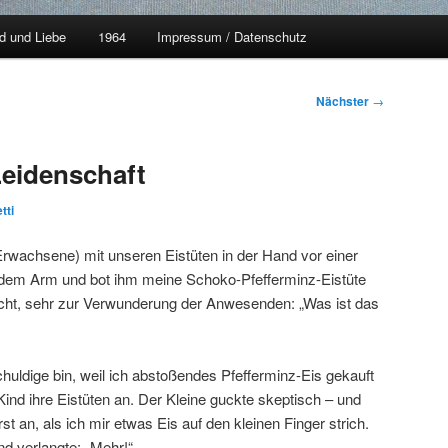
d und Liebe
1964
Impressum / Datenschutz
Nächster
→
Leidenschaft
tti
Erwachsene) mit unseren Eistüten in der Hand vor einer
uf dem Arm und bot ihm meine Schoko-Pfefferminz-Eistüte
cht, sehr zur Verwunderung der Anwesenden: „Was ist das
chuldige bin, weil ich abstoßendes Pfefferminz-Eis gekauft
Kind ihre Eistüten an. Der Kleine guckte skeptisch – und
t an, als ich mir etwas Eis auf den kleinen Finger strich.
 verlangte: „Mehr!“.