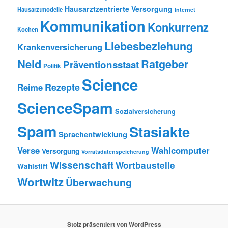
Hausarztzentrierte Versorgung
Hausarztmodelle
Internet
Kommunikation
Konkurrenz
Kochen
Liebesbeziehung
Krankenversicherung
Neid
Ratgeber
Präventionsstaat
Politik
Science
Rezepte
Reime
ScienceSpam
Sozialversicherung
Spam
Stasiakte
Sprachentwicklung
Verse
Wahlcomputer
Versorgung
Vorratsdatenspeicherung
Wissenschaft
Wortbaustelle
Wahlstift
Wortwitz
Überwachung
Stolz präsentiert von WordPress