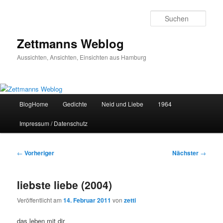
Zum
primären
Such
Inhalt
springen
Zettmanns Weblog
Aussichten, Ansichten, Einsichten aus Hamburg
Hauptmenü
BlogHome
Gedichte
Neid und Liebe
1964
Impressum / Datenschutz
Beitragsnavigation
←
Vorheriger
Nächster
→
liebste liebe (2004)
Veröffentlicht am
14. Februar 2011
von
zetti
das leben mit dir