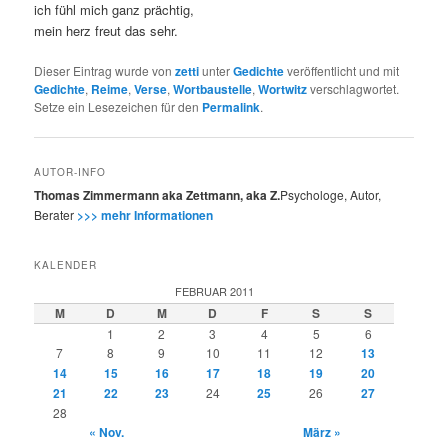
ich fühl mich ganz prächtig,
mein herz freut das sehr.
Dieser Eintrag wurde von
zetti
unter
Gedichte
veröffentlicht und mit
Gedichte
,
Reime
,
Verse
,
Wortbaustelle
,
Wortwitz
verschlagwortet.
Setze ein Lesezeichen für den
Permalink
.
AUTOR-INFO
Thomas Zimmermann aka Zettmann, aka Z.
Psychologe, Autor,
Berater
>>> mehr Informationen
KALENDER
FEBRUAR 2011
M
D
M
D
F
S
S
1
2
3
4
5
6
7
8
9
10
11
12
13
14
15
16
17
18
19
20
21
22
23
24
25
26
27
28
« Nov.
März »