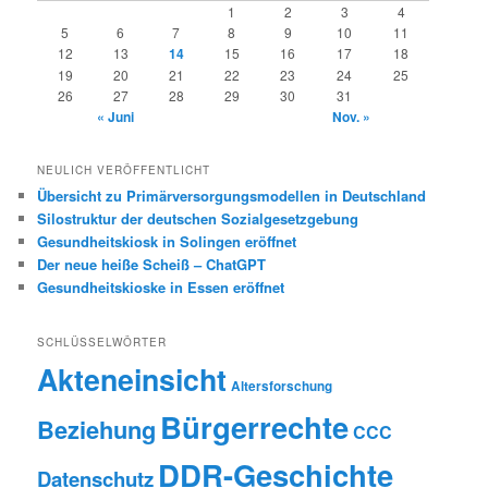
1
2
3
4
5
6
7
8
9
10
11
12
13
14
15
16
17
18
19
20
21
22
23
24
25
26
27
28
29
30
31
« Juni
Nov. »
NEULICH VERÖFFENTLICHT
Übersicht zu Primärversorgungsmodellen in Deutschland
Silostruktur der deutschen Sozialgesetzgebung
Gesundheitskiosk in Solingen eröffnet
Der neue heiße Scheiß – ChatGPT
Gesundheitskioske in Essen eröffnet
SCHLÜSSELWÖRTER
Akteneinsicht
Altersforschung
Bürgerrechte
Beziehung
CCC
DDR-Geschichte
Datenschutz