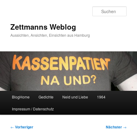
Zum
primären
Such
Inhalt
springen
Zettmanns Weblog
Aussichten, Ansichten, Einsichten aus Hamburg
Hauptmenü
BlogHome
Gedichte
Neid und Liebe
1964
Impressum / Datenschutz
Beitragsnavigation
←
Vorheriger
Nächster
→