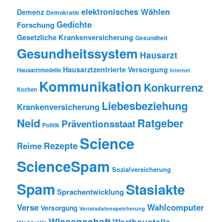
elektronisches Wählen
Demenz
Demokratie
Gedichte
Forschung
Gesetzliche Krankenversicherung
Gesundheit
Gesundheitssystem
Hausarzt
Hausarztzentrierte Versorgung
Hausarztmodelle
Internet
Kommunikation
Konkurrenz
Kochen
Liebesbeziehung
Krankenversicherung
Neid
Ratgeber
Präventionsstaat
Politik
Science
Rezepte
Reime
ScienceSpam
Sozialversicherung
Spam
Stasiakte
Sprachentwicklung
Verse
Wahlcomputer
Versorgung
Vorratsdatenspeicherung
Wissenschaft
Wortbaustelle