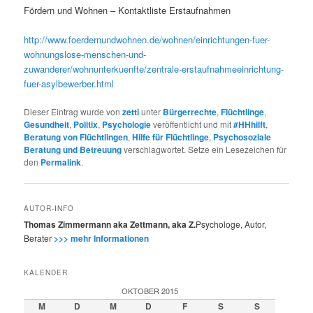
Fördern und Wohnen – Kontaktliste Erstaufnahmen
http://www.foerdernundwohnen.de/wohnen/einrichtungen-fuer-
wohnungslose-menschen-und-
zuwanderer/wohnunterkuenfte/zentrale-erstaufnahmeeinrichtung-
fuer-asylbewerber.html
Dieser Eintrag wurde von
zetti
unter
Bürgerrechte
,
Flüchtlinge
,
Gesundheit
,
Politix
,
Psychologie
veröffentlicht und mit
#HHhilft
,
Beratung von Flüchtlingen
,
Hilfe für Flüchtlinge
,
Psychosoziale
Beratung und Betreuung
verschlagwortet. Setze ein Lesezeichen für
den
Permalink
.
AUTOR-INFO
Thomas Zimmermann aka Zettmann, aka Z.
Psychologe, Autor,
Berater
>>> mehr Informationen
KALENDER
OKTOBER 2015
M
D
M
D
F
S
S