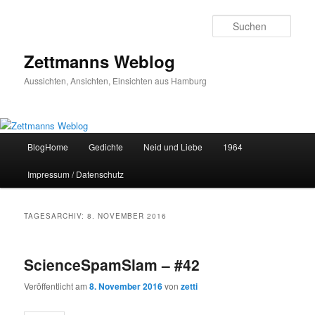
Zum
Zum
primären
sekundären
Such
Inhalt
Inhalt
springen
springen
Zettmanns Weblog
Aussichten, Ansichten, Einsichten aus Hamburg
Hauptmenü
BlogHome
Gedichte
Neid und Liebe
1964
Impressum / Datenschutz
TAGESARCHIV:
8. NOVEMBER 2016
ScienceSpamSlam – #42
Veröffentlicht am
8. November 2016
von
zetti