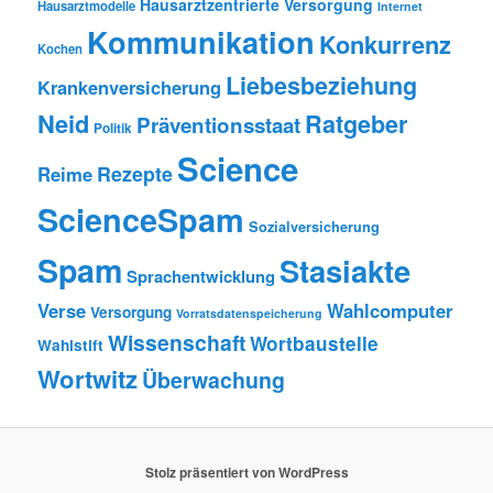
Hausarztzentrierte Versorgung
Hausarztmodelle
Internet
Kommunikation
Konkurrenz
Kochen
Liebesbeziehung
Krankenversicherung
Neid
Ratgeber
Präventionsstaat
Politik
Science
Rezepte
Reime
ScienceSpam
Sozialversicherung
Spam
Stasiakte
Sprachentwicklung
Verse
Wahlcomputer
Versorgung
Vorratsdatenspeicherung
Wissenschaft
Wortbaustelle
Wahlstift
Wortwitz
Überwachung
Stolz präsentiert von WordPress