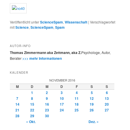
Veröffentlicht unter
ScienceSpam
,
Wissenschaft
|
Verschlagwortet
mit
Science
,
ScienceSpam
,
Spam
AUTOR-INFO
Thomas Zimmermann aka Zettmann, aka Z.
Psychologe, Autor,
Berater
>>> mehr Informationen
KALENDER
NOVEMBER 2016
M
D
M
D
F
S
S
1
2
3
4
5
6
7
8
9
10
11
12
13
14
15
16
17
18
19
20
21
22
23
24
25
26
27
28
29
30
« Okt.
Dez. »