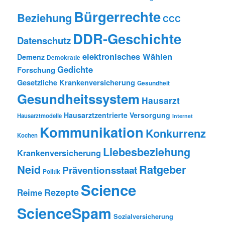
Bürgerrechte
Beziehung
CCC
DDR-Geschichte
Datenschutz
elektronisches Wählen
Demenz
Demokratie
Gedichte
Forschung
Gesetzliche Krankenversicherung
Gesundheit
Gesundheitssystem
Hausarzt
Hausarztzentrierte Versorgung
Hausarztmodelle
Internet
Kommunikation
Konkurrenz
Kochen
Liebesbeziehung
Krankenversicherung
Neid
Ratgeber
Präventionsstaat
Politik
Science
Rezepte
Reime
ScienceSpam
Sozialversicherung