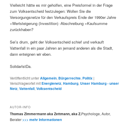
Vielleicht hätte es mir geholfen, eine Preisformel in der Frage
zum Volksentscheid festzulegen: Wollen Sie die
Versorgungsnetze für den Verkaufspreis Ende der 1990er Jahre
+Wertsteigerung (Investition) -Abschreibung =Kaufsumme
zurückhaben?
Sei’s drum, geht der Volksentscheid schief und verkauft
Vattenfall in ein paar Jahren an jemand anderen als die Stadt,
dann enteignen wir eben.
SolidarIstDa.
Veröffentlicht unter
Allgemein
,
Bürgerrechte
,
Politix
|
Verschlagwortet mit
Energienetz
,
Hamburg
,
Unser Hamburg - unser
Netz
,
Vattenfall
,
Volksentscheid
AUTOR-INFO
Thomas Zimmermann aka Zettmann, aka Z.
Psychologe, Autor,
Berater
>>> mehr Informationen