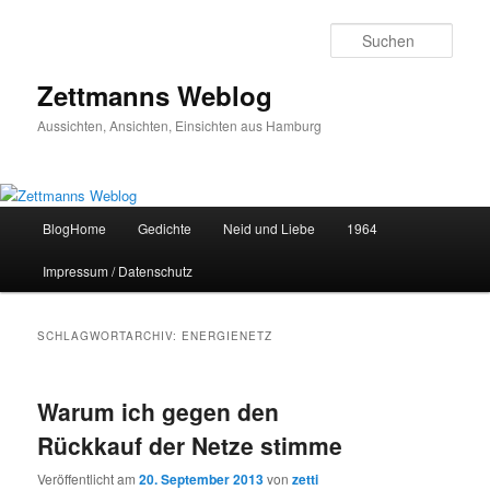
Zum
Zum
primären
sekundären
Such
Inhalt
Inhalt
springen
springen
Zettmanns Weblog
Aussichten, Ansichten, Einsichten aus Hamburg
Hauptmenü
BlogHome
Gedichte
Neid und Liebe
1964
Impressum / Datenschutz
SCHLAGWORTARCHIV:
ENERGIENETZ
Warum ich gegen den
Rückkauf der Netze stimme
Veröffentlicht am
20. September 2013
von
zetti