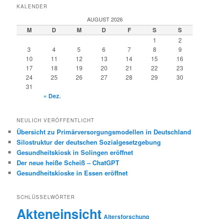
KALENDER
AUGUST 2026
M
D
M
D
F
S
S
1
2
3
4
5
6
7
8
9
10
11
12
13
14
15
16
17
18
19
20
21
22
23
24
25
26
27
28
29
30
31
« Dez.
NEULICH VERÖFFENTLICHT
Übersicht zu Primärversorgungsmodellen in Deutschland
Silostruktur der deutschen Sozialgesetzgebung
Gesundheitskiosk in Solingen eröffnet
Der neue heiße Scheiß – ChatGPT
Gesundheitskioske in Essen eröffnet
SCHLÜSSELWÖRTER
Akteneinsicht
Altersforschung