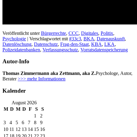
Veröffentlicht unter
Bürgerrechte
,
CCC
,
Digitales
,
Politix
,
Psychologie
|
Verschlagwortet mit
#33c3
,
BKA
,
Datenauskunft
,
Datenlöschung
,
Datenschutz
,
Frag-den-Staat
,
KBA
,
LKA
,
Polizeidatenbanken
,
Verfassungsschutz
,
Vorratsdatenspeicherung
Autor-Info
Thomas Zimmermann aka Zettmann, aka Z.
Psychologe, Autor,
Berater
>>> mehr Informationen
Kalender
August 2026
M
D
M
D
F
S
S
1
2
3
4
5
6
7
8
9
10
11
12
13
14
15
16
17
18
19
20
21
22
23