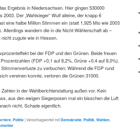
 das Ergebnis in Niedersachsen. Hier gingen 530000
 2003. Der „Wahlsieger“ Wulf alleine, der knapp 6
fast eine halbe Million Stimmen ein (statt 1,925 Mio wie 2003
. Allerdings wandern die in die Nicht-Wählerschaft ab –
nicht zugute wie in Hessen.
ivprozenteffekt bei der FDP und den Grünen. Beide freuen
 Prozentzahlen (FDP +0,1 auf 8,2%, Grüne +0,4 auf 8,0%).
he Stimmenverluste zu verbuchen: Während die FDP rund
ich vereinen konnte, verloren die Grünen 31000.
ie Zahlen in der Wahlberichterstattung außen vor. Kein
ss, aus den ewigen Siegerposen mal ein bisschen die Luft
ach nicht. Schade eigentlich.
rriere
,
Politix
|
Verschlagwortet mit
Demokratie
,
Politik
,
Wahlen
,
mmentar