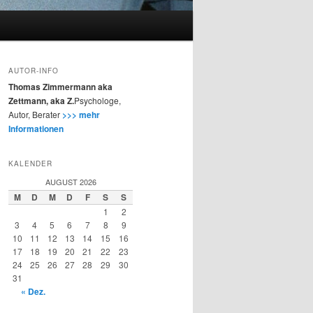
AUTOR-INFO
Thomas Zimmermann aka
Zettmann, aka Z.
Psychologe,
Autor, Berater
>>> mehr
Informationen
KALENDER
AUGUST 2026
M
D
M
D
F
S
S
1
2
3
4
5
6
7
8
9
10
11
12
13
14
15
16
17
18
19
20
21
22
23
24
25
26
27
28
29
30
31
« Dez.