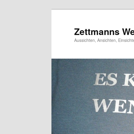
Zum
Zum
primären
sekundären
Inhalt
Inhalt
Zettmanns We
springen
springen
Aussichten, Ansichten, Einsic