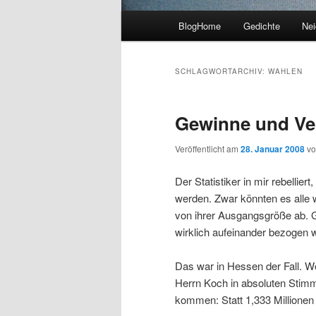
Hauptmenü
BlogHome
Gedichte
Nei
SCHLAGWORTARCHIV:
WAHLEN
Gewinne und Ver
Veröffentlicht am
28. Januar 2008
v
Der Statistiker in mir rebellier
werden. Zwar könnten es alle 
von ihrer Ausgangsgröße ab. G
wirklich aufeinander bezogen w
Das war in Hessen der Fall. W
Herrn Koch in absoluten Stimm
kommen: Statt 1,333 Millionen 