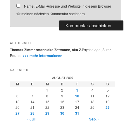
Name, E-Mail-Adresse und Website in diesem Browser
für meinen nächsten Kommentar speichern.
AUTOR-INFO
Thomas Zimmermann aka Zettmann, aka Z.
Psychologe, Autor,
Berater
>>> mehr Informationen
KALENDER
AUGUST 2007
M
D
M
D
F
S
S
1
2
3
4
5
6
7
8
9
10
11
12
13
14
15
16
17
18
19
20
21
22
23
24
25
26
27
28
29
30
31
« Juli
Sep. »