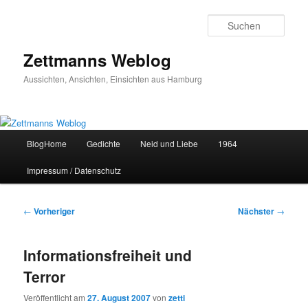
Zum
primären
Such
Inhalt
springen
Zettmanns Weblog
Aussichten, Ansichten, Einsichten aus Hamburg
Hauptmenü
BlogHome
Gedichte
Neid und Liebe
1964
Impressum / Datenschutz
Beitragsnavigation
←
Vorheriger
Nächster
→
Informationsfreiheit und
Terror
Veröffentlicht am
27. August 2007
von
zetti