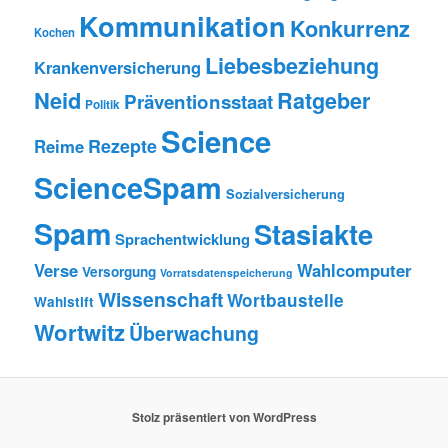
Kommunikation
Konkurrenz
Kochen
Liebesbeziehung
Krankenversicherung
Neid
Ratgeber
Präventionsstaat
Politik
Science
Rezepte
Reime
ScienceSpam
Sozialversicherung
Spam
Stasiakte
Sprachentwicklung
Verse
Wahlcomputer
Versorgung
Vorratsdatenspeicherung
Wissenschaft
Wortbaustelle
Wahlstift
Wortwitz
Überwachung
Stolz präsentiert von WordPress