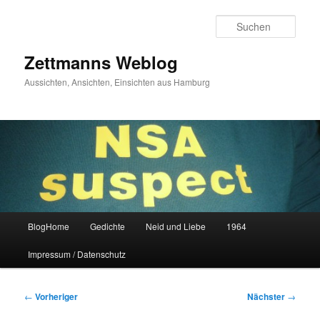
Zum
primären
Such
Inhalt
springen
Zettmanns Weblog
Aussichten, Ansichten, Einsichten aus Hamburg
Hauptmenü
BlogHome
Gedichte
Neid und Liebe
1964
Impressum / Datenschutz
Beitragsnavigation
←
Vorheriger
Nächster
→