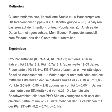
Methoden
Cluster-randomisierte, kontrollierte Studie in 20 Hausarztpraxen
(10 Interventionsgruppe – IG; 10 Kontrollgruppe – KG). Analysen
basieren auf der Intention-To-Treat-Population. Zur Analyse der
Daten kam ein gemischtes, Mehr-Ebenen-Regressionsmodell
zum Einsatz, das den Clustereffekt kontrolliert.
Ergebnisse
325 PatientInnen (IG N=134, KG N=191; mittleres Alter in
Jahren: IG 39,5±13,2, KG 40,7±13,1; Spannweite 18-65 Jahre;
Frauenanteil: IG 66,4%, KG 67,0%) erbrachten ein vollständiges
Baseline Assesssment. 12 Monate später unterschieden sich die
mittleren Differenzen der Selbstwirksamkeit (IG vs. KG) um 1,65
Punkte (95%-KI 0,50 – 2,8) zugunsten von IG (p=0,004). Daraus
resultierte eine Effektstärke d von 0,33. Die kombinierte
Beschwerdelast aller drei PHQ-Skalen verringerte sich über den
gleichen Zeitraum um -2,2 Punkte mehr bei der IG verglichen mit
der KG (95%-KI -5,2 – 0,74, p=0,14).