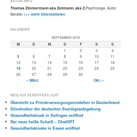
AUTOR-INFO
Thomas Zimmermann aka Zettmann, aka Z.
Psychologe, Autor,
Berater
>>> mehr Informationen
KALENDER
SEPTEMBER 2016
M
D
M
D
F
S
S
1
2
3
4
5
6
7
8
9
10
11
12
13
14
15
16
17
18
19
20
21
22
23
24
25
26
27
28
29
30
« März
Okt. »
NEULICH VERÖFFENTLICHT
Übersicht zu Primärversorgungsmodellen in Deutschland
Silostruktur der deutschen Sozialgesetzgebung
Gesundheitskiosk in Solingen eröffnet
Der neue heiße Scheiß – ChatGPT
Gesundheitskioske in Essen eröffnet