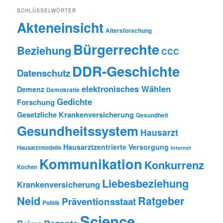
SCHLÜSSELWÖRTER
Akteneinsicht
Altersforschung
Bürgerrechte
Beziehung
CCC
DDR-Geschichte
Datenschutz
elektronisches Wählen
Demenz
Demokratie
Gedichte
Forschung
Gesetzliche Krankenversicherung
Gesundheit
Gesundheitssystem
Hausarzt
Hausarztzentrierte Versorgung
Hausarztmodelle
Internet
Kommunikation
Konkurrenz
Kochen
Liebesbeziehung
Krankenversicherung
Neid
Ratgeber
Präventionsstaat
Politik
Science