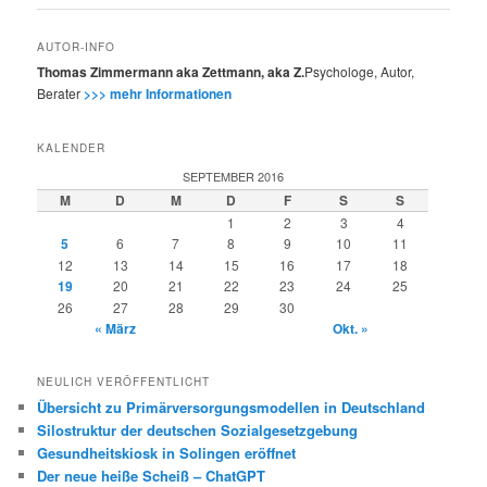
AUTOR-INFO
Thomas Zimmermann aka Zettmann, aka Z.
Psychologe, Autor,
Berater
>>> mehr Informationen
KALENDER
SEPTEMBER 2016
M
D
M
D
F
S
S
1
2
3
4
5
6
7
8
9
10
11
12
13
14
15
16
17
18
19
20
21
22
23
24
25
26
27
28
29
30
« März
Okt. »
NEULICH VERÖFFENTLICHT
Übersicht zu Primärversorgungsmodellen in Deutschland
Silostruktur der deutschen Sozialgesetzgebung
Gesundheitskiosk in Solingen eröffnet
Der neue heiße Scheiß – ChatGPT