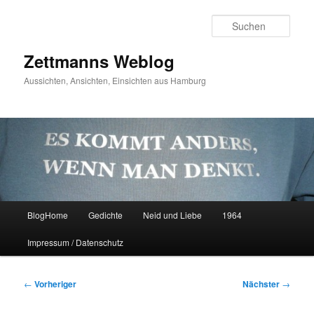
Zum
primären
Such
Inhalt
springen
Zettmanns Weblog
Aussichten, Ansichten, Einsichten aus Hamburg
Hauptmenü
BlogHome
Gedichte
Neid und Liebe
1964
Impressum / Datenschutz
Beitragsnavigation
←
Vorheriger
Nächster
→