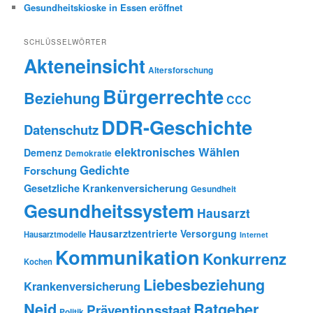
Gesundheitskioske in Essen eröffnet
SCHLÜSSELWÖRTER
Akteneinsicht
Altersforschung
Bürgerrechte
Beziehung
CCC
DDR-Geschichte
Datenschutz
elektronisches Wählen
Demenz
Demokratie
Gedichte
Forschung
Gesetzliche Krankenversicherung
Gesundheit
Gesundheitssystem
Hausarzt
Hausarztzentrierte Versorgung
Hausarztmodelle
Internet
Kommunikation
Konkurrenz
Kochen
Liebesbeziehung
Krankenversicherung
Neid
Ratgeber
Präventionsstaat
Politik