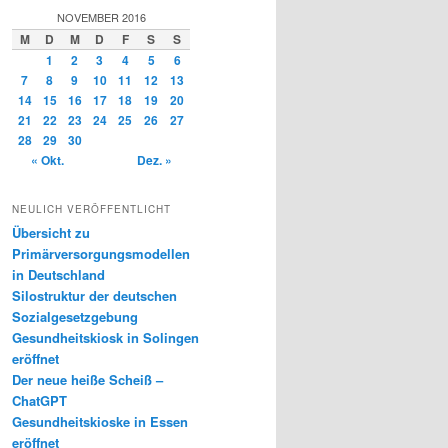
NOVEMBER 2016
M
D
M
D
F
S
S
1
2
3
4
5
6
7
8
9
10
11
12
13
14
15
16
17
18
19
20
21
22
23
24
25
26
27
28
29
30
« Okt.
Dez. »
NEULICH VERÖFFENTLICHT
Übersicht zu
Primärversorgungsmodellen
in Deutschland
Silostruktur der deutschen
Sozialgesetzgebung
Gesundheitskiosk in Solingen
eröffnet
Der neue heiße Scheiß –
ChatGPT
Gesundheitskioske in Essen
eröffnet