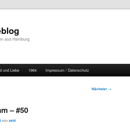
blog
hten aus Hamburg
d und Liebe
1964
Impressum / Datenschutz
Nächster
→
m – #50
6
von
zetti