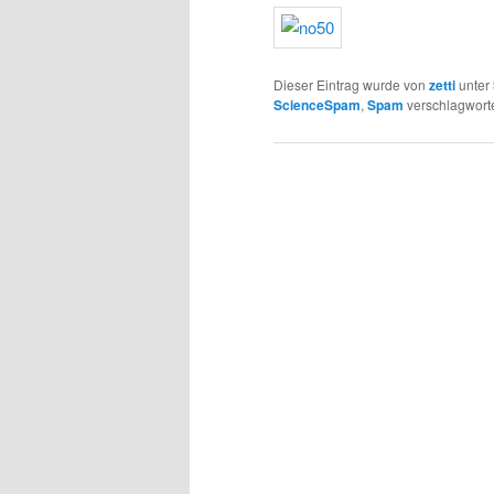
Dieser Eintrag wurde von
zetti
unter
ScienceSpam
,
Spam
verschlagworte