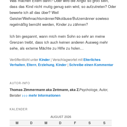
Was machen Eltern dann? Oder wird die Angst so groß sein,
dass das Kind nicht mutig genug sein wird, so aufzutreten? Oder
bewerte ich all das über? Weil
Geister/Weihnachtsmänner/Nikoläuse/Butzemänner sowieso
regelmäßig bemüht werden, Kinder zu zähmen?
Ich bin gespannt, wann mich mein Sohn so sehr an meine
Grenzen treibt, dass ich auch keinen anderen Ausweg mehr
sehe, als externe Mächte zu Hilfe zu holen…
Veröffentlicht unter
Kinder
|
Verschlagwortet mit
Elterliches
Verhalten
,
Eltern
,
Erziehung
,
Kinder
|
Schreibe einen Kommentar
AUTOR-INFO
Thomas Zimmermann aka Zettmann, aka Z.
Psychologe, Autor,
Berater
>>> mehr Informationen
KALENDER
AUGUST 2026
M
D
M
D
F
S
S