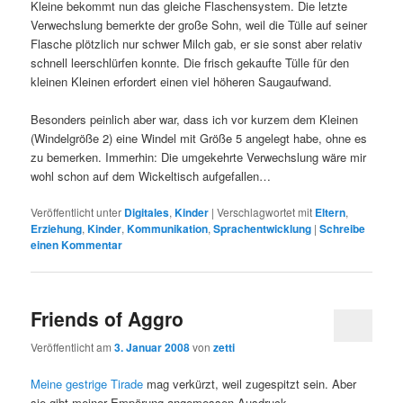
Kleine bekommt nun das gleiche Flaschensystem. Die letzte
Verwechslung bemerkte der große Sohn, weil die Tülle auf seiner
Flasche plötzlich nur schwer Milch gab, er sie sonst aber relativ
schnell leerschlürfen konnte. Die frisch gekaufte Tülle für den
kleinen Kleinen erfordert einen viel höheren Saugaufwand.
Besonders peinlich aber war, dass ich vor kurzem dem Kleinen
(Windelgröße 2) eine Windel mit Größe 5 angelegt habe, ohne es
zu bemerken. Immerhin: Die umgekehrte Verwechslung wäre mir
wohl schon auf dem Wickeltisch aufgefallen…
Veröffentlicht unter
Digitales
,
Kinder
|
Verschlagwortet mit
Eltern
,
Erziehung
,
Kinder
,
Kommunikation
,
Sprachentwicklung
|
Schreibe
einen Kommentar
Friends of Aggro
Veröffentlicht am
3. Januar 2008
von
zetti
Meine gestrige Tirade
mag verkürzt, weil zugespitzt sein. Aber
sie gibt meiner Empörung angemessen Ausdruck.