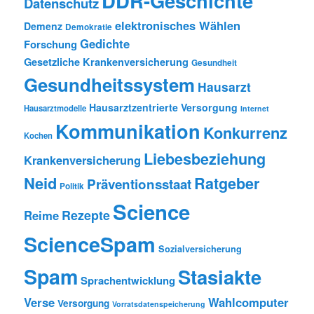
DDR-Geschichte
Datenschutz
elektronisches Wählen
Demenz
Demokratie
Gedichte
Forschung
Gesetzliche Krankenversicherung
Gesundheit
Gesundheitssystem
Hausarzt
Hausarztzentrierte Versorgung
Hausarztmodelle
Internet
Kommunikation
Konkurrenz
Kochen
Liebesbeziehung
Krankenversicherung
Neid
Ratgeber
Präventionsstaat
Politik
Science
Rezepte
Reime
ScienceSpam
Sozialversicherung
Spam
Stasiakte
Sprachentwicklung
Verse
Wahlcomputer
Versorgung
Vorratsdatenspeicherung