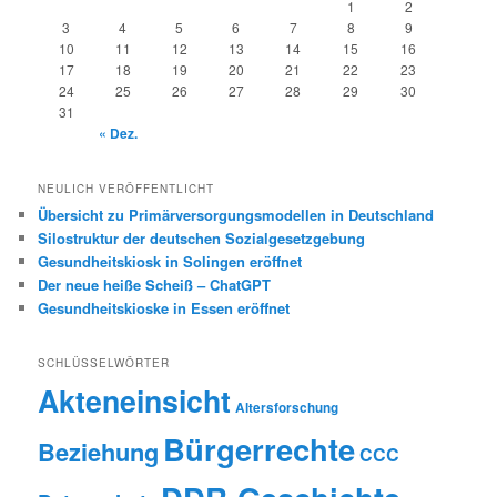
1
2
3
4
5
6
7
8
9
10
11
12
13
14
15
16
17
18
19
20
21
22
23
24
25
26
27
28
29
30
31
« Dez.
NEULICH VERÖFFENTLICHT
Übersicht zu Primärversorgungsmodellen in Deutschland
Silostruktur der deutschen Sozialgesetzgebung
Gesundheitskiosk in Solingen eröffnet
Der neue heiße Scheiß – ChatGPT
Gesundheitskioske in Essen eröffnet
SCHLÜSSELWÖRTER
Akteneinsicht
Altersforschung
Bürgerrechte
Beziehung
CCC