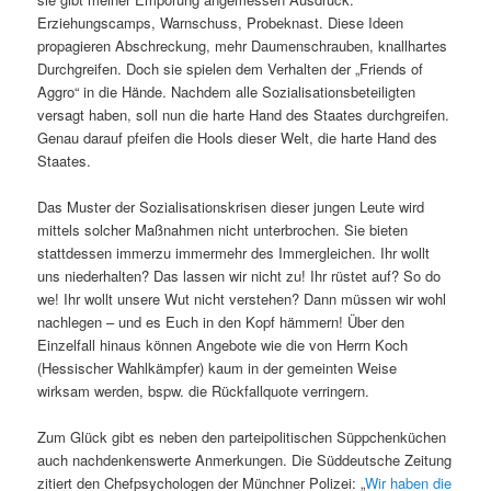
Erziehungscamps, Warnschuss, Probeknast. Diese Ideen
propagieren Abschreckung, mehr Daumenschrauben, knallhartes
Durchgreifen. Doch sie spielen dem Verhalten der „Friends of
Aggro“ in die Hände. Nachdem alle Sozialisationsbeteiligten
versagt haben, soll nun die harte Hand des Staates durchgreifen.
Genau darauf pfeifen die Hools dieser Welt, die harte Hand des
Staates.
Das Muster der Sozialisationskrisen dieser jungen Leute wird
mittels solcher Maßnahmen nicht unterbrochen. Sie bieten
stattdessen immerzu immermehr des Immergleichen. Ihr wollt
uns niederhalten? Das lassen wir nicht zu! Ihr rüstet auf? So do
we! Ihr wollt unsere Wut nicht verstehen? Dann müssen wir wohl
nachlegen – und es Euch in den Kopf hämmern! Über den
Einzelfall hinaus können Angebote wie die von Herrn Koch
(Hessischer Wahlkämpfer) kaum in der gemeinten Weise
wirksam werden, bspw. die Rückfallquote verringern.
Zum Glück gibt es neben den parteipolitischen Süppchenküchen
auch nachdenkenswerte Anmerkungen. Die Süddeutsche Zeitung
zitiert den Chefpsychologen der Münchner Polizei: „
Wir haben die