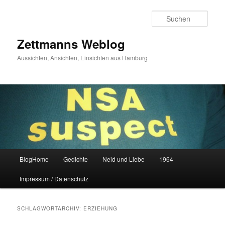
Zum
Zum
primären
sekundären
Such
Inhalt
Inhalt
springen
springen
Zettmanns Weblog
Aussichten, Ansichten, Einsichten aus Hamburg
Hauptmenü
BlogHome
Gedichte
Neid und Liebe
1964
Impressum / Datenschutz
SCHLAGWORTARCHIV:
ERZIEHUNG