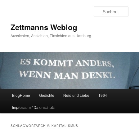
Zum
Zum
primären
sekundären
Such
Inhalt
Inhalt
springen
springen
Zettmanns Weblog
Aussichten, Ansichten, Einsichten aus Hamburg
Hauptmenü
BlogHome
Gedichte
Neid und Liebe
1964
Impressum / Datenschutz
SCHLAGWORTARCHIV:
KAPITALISMUS