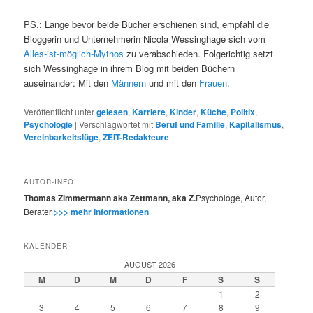
PS.: Lange bevor beide Bücher erschienen sind, empfahl die
Bloggerin und Unternehmerin Nicola Wessinghage sich vom
Alles-ist-möglich-Mythos
zu verabschieden. Folgerichtig setzt
sich Wessinghage in ihrem Blog mit beiden Büchern
auseinander: Mit den
Männern
und mit den
Frauen
.
Veröffentlicht unter
gelesen
,
Karriere
,
Kinder
,
Küche
,
Politix
,
Psychologie
|
Verschlagwortet mit
Beruf und Familie
,
Kapitalismus
,
Vereinbarkeitslüge
,
ZEIT-Redakteure
AUTOR-INFO
Thomas Zimmermann aka Zettmann, aka Z.
Psychologe, Autor,
Berater
>>> mehr Informationen
KALENDER
AUGUST 2026
M
D
M
D
F
S
S
1
2
3
4
5
6
7
8
9