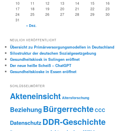
10
11
12
13
14
15
16
17
18
19
20
21
22
23
24
25
26
27
28
29
30
31
« Dez.
NEULICH VERÖFFENTLICHT
Übersicht zu Primärversorgungsmodellen in Deutschland
Silostruktur der deutschen Sozialgesetzgebung
Gesundheitskiosk in Solingen eröffnet
Der neue heiße Scheiß – ChatGPT
Gesundheitskioske in Essen eröffnet
SCHLÜSSELWÖRTER
Akteneinsicht
Altersforschung
Bürgerrechte
Beziehung
CCC
DDR-Geschichte
Datenschutz