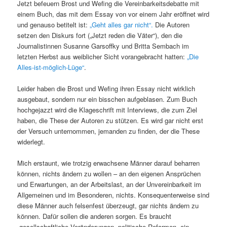
Jetzt befeuern Brost und Wefing die Vereinbarkeitsdebatte mit
einem Buch, das mit dem Essay von vor einem Jahr eröffnet wird
und genauso betitelt ist:
„Geht alles gar nicht“.
Die Autoren
setzen den Diskurs fort („Jetzt reden die Väter“), den die
Journalistinnen Susanne Garsoffky und Britta Sembach im
letzten Herbst aus weiblicher Sicht vorangebracht hatten:
„Die
Alles-ist-möglich-Lüge“
.
Leider haben die Brost und Wefing ihren Essay nicht wirklich
ausgebaut, sondern nur ein bisschen aufgeblasen. Zum Buch
hochgejazzt wird die Klageschrift mit Interviews, die zum Ziel
haben, die These der Autoren zu stützen. Es wird gar nicht erst
der Versuch unternommen, jemanden zu finden, der die These
widerlegt.
Mich erstaunt, wie trotzig erwachsene Männer darauf beharren
können, nichts ändern zu wollen – an den eigenen Ansprüchen
und Erwartungen, an der Arbeitslast, an der Unvereinbarkeit im
Allgemeinen und im Besonderen, nichts. Konsequenterweise sind
diese Männer auch felsenfest überzeugt, gar nichts ändern zu
können. Dafür sollen die anderen sorgen. Es braucht
„gesellschaftliche Veränderungen, politische Reformen, ein