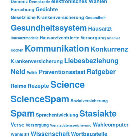
elektronisches Wählen
Demenz
Demokratie
Gedichte
Forschung
Gesetzliche Krankenversicherung
Gesundheit
Gesundheitssystem
Hausarzt
Hausarztzentrierte Versorgung
Hausarztmodelle
Internet
Kommunikation
Konkurrenz
Kochen
Liebesbeziehung
Krankenversicherung
Neid
Ratgeber
Präventionsstaat
Politik
Science
Rezepte
Reime
ScienceSpam
Sozialversicherung
Spam
Stasiakte
Sprachentwicklung
Verse
Wahlcomputer
Versorgung
Vorratsdatenspeicherung
Wissenschaft
Wortbaustelle
Wahlstift