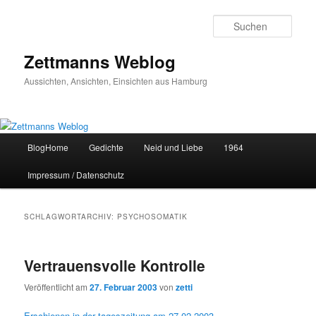
Zum
Zum
primären
sekundären
Such
Inhalt
Inhalt
springen
springen
Zettmanns Weblog
Aussichten, Ansichten, Einsichten aus Hamburg
Hauptmenü
BlogHome
Gedichte
Neid und Liebe
1964
Impressum / Datenschutz
SCHLAGWORTARCHIV:
PSYCHOSOMATIK
Vertrauensvolle Kontrolle
Veröffentlicht am
27. Februar 2003
von
zetti
Erschienen in der tageszeitung am 27.02.2003