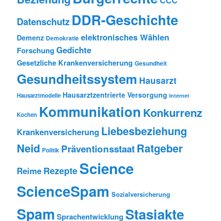
CCC
DDR-Geschichte
Datenschutz
elektronisches Wählen
Demenz
Demokratie
Gedichte
Forschung
Gesetzliche Krankenversicherung
Gesundheit
Gesundheitssystem
Hausarzt
Hausarztzentrierte Versorgung
Hausarztmodelle
Internet
Kommunikation
Konkurrenz
Kochen
Liebesbeziehung
Krankenversicherung
Neid
Ratgeber
Präventionsstaat
Politik
Science
Rezepte
Reime
ScienceSpam
Sozialversicherung
Spam
Stasiakte
Sprachentwicklung