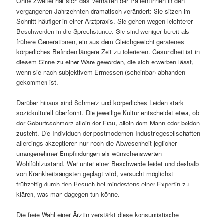
Ohne Zweifel hat sich das Verhalten der PatientInnen in den
vergangenen Jahrzehnten dramatisch verändert: Sie sitzen im
Schnitt häufiger in einer Arztpraxis. Sie gehen wegen leichterer
Beschwerden in die Sprechstunde. Sie sind weniger bereit als
frühere Generationen, ein aus dem Gleichgewicht geratenes
körperliches Befinden längere Zeit zu tolerieren. Gesundheit ist in
diesem Sinne zu einer Ware geworden, die sich erwerben lässt,
wenn sie nach subjektivem Ermessen (scheinbar) abhanden
gekommen ist.
Darüber hinaus sind Schmerz und körperliches Leiden stark
soziokulturell überformt. Die jeweilige Kultur entscheidet etwa, ob
der Geburtsschmerz allein der Frau, allein dem Mann oder beiden
zusteht. Die Individuen der postmodernen Industriegesellschaften
allerdings akzeptieren nur noch die Abwesenheit jeglicher
unangenehmer Empfindungen als wünschenswerten
Wohlfühlzustand. Wer unter einer Beschwerde leidet und deshalb
von Krankheitsängsten geplagt wird, versucht möglichst
frühzeitig durch den Besuch bei mindestens einer Expertin zu
klären, was man dagegen tun könne.
Die freie Wahl einer Ärztin verstärkt diese konsumistische