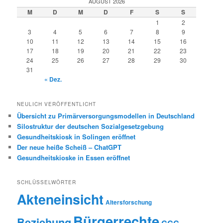
AUGUST 2026
M
D
M
D
F
S
S
1
2
3
4
5
6
7
8
9
10
11
12
13
14
15
16
17
18
19
20
21
22
23
24
25
26
27
28
29
30
31
« Dez.
NEULICH VERÖFFENTLICHT
Übersicht zu Primärversorgungsmodellen in Deutschland
Silostruktur der deutschen Sozialgesetzgebung
Gesundheitskiosk in Solingen eröffnet
Der neue heiße Scheiß – ChatGPT
Gesundheitskioske in Essen eröffnet
SCHLÜSSELWÖRTER
Akteneinsicht
Altersforschung
Bürgerrechte
Beziehung