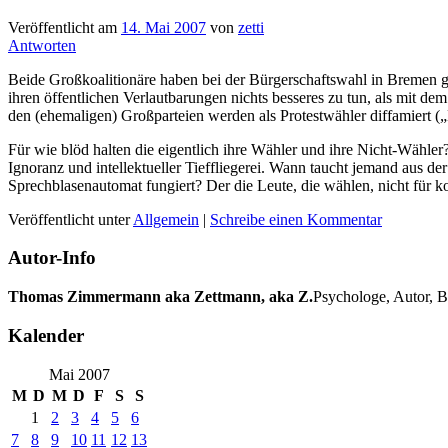
Veröffentlicht am
14. Mai 2007
von
zetti
Antworten
Beide Großkoalitionäre haben bei der Bürgerschaftswahl in Bremen ge
ihren öffentlichen Verlautbarungen nichts besseres zu tun, als mit d
den (ehemaligen) Großparteien werden als Protestwähler diffamiert („
Für wie blöd halten die eigentlich ihre Wähler und ihre Nicht-Wähle
Ignoranz und intellektueller Tieffliegerei. Wann taucht jemand aus der
Sprechblasenautomat fungiert? Der die Leute, die wählen, nicht für ko
Veröffentlicht unter
Allgemein
|
Schreibe einen Kommentar
Autor-Info
Thomas Zimmermann aka Zettmann, aka Z.
Psychologe, Autor, B
Kalender
Mai 2007
M
D
M
D
F
S
S
1
2
3
4
5
6
7
8
9
10
11
12
13