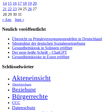
14
15
16
17
18
19
20
21
22
23
24
25
26
27
28
29
30
31
« Apr.
Juni »
Neulich veröffentlicht
Übersicht zu Primärversorgungsmodellen in Deutschland
Silostruktur der deutschen Sozialgesetzgebung
Gesundheitskiosk in Solingen eröffnet
Der neue heiße Scheiß – ChatGPT
Gesundheitskioske in Essen eröffnet
Schlüsselwörter
Akteneinsicht
Altersforschung
Beziehung
Bürgerrechte
CCC
Datenschutz