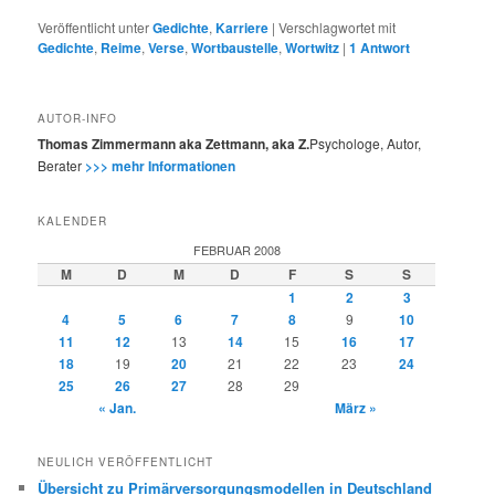
Veröffentlicht unter
Gedichte
,
Karriere
|
Verschlagwortet mit
Gedichte
,
Reime
,
Verse
,
Wortbaustelle
,
Wortwitz
|
1
Antwort
AUTOR-INFO
Thomas Zimmermann aka Zettmann, aka Z.
Psychologe, Autor,
Berater
>>> mehr Informationen
KALENDER
FEBRUAR 2008
M
D
M
D
F
S
S
1
2
3
4
5
6
7
8
9
10
11
12
13
14
15
16
17
18
19
20
21
22
23
24
25
26
27
28
29
« Jan.
März »
NEULICH VERÖFFENTLICHT
Übersicht zu Primärversorgungsmodellen in Deutschland