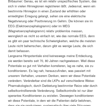
Birbaumer: Genau, es ist ein relativ unspezifisches System, das
sich in vielen Hirnregionen registrieren läßt. Jedesmal, wenn ein
bestimmte Hirnregion in einen Zustand der erhöhten oder
erniedrigten Erregung gelangt, sehen sie eine elektrische
Negativierung oder Positivierung im Gehirn. Die können sie im
EEG (Elektroenzephalogramm) oder im MEG
(Magnetoenzephalogramm) relativ problemlos messen,
wenngleich es nicht so einfach ist, wie das normale EEG, denn
es gibt ein paar technische Schwierigkeiten, welche die meisten
Leute nicht beherrschen, darum gibt es wenige Leute, die sich
damit befassen.
Langsame Hirnpotentiale sind keineswegs meine Entdeckung,
sie werden bereits seit 70, 80 Jahren nachgewiesen. Weil diese
Potentiale so gut mit Verhalten korrelieren, lag es nahe, sie zu
konditionieren. Es lag nah, herauszufinden, was passiert mit
unserem Verhalten, unserem Denken, wenn wir diese Potentiale
verändern. Veränderbar sind die LKPs auf verschiedene Weise:
Pharmakologisch, durch Darbietung bestimmter Reize oder durch
selbstkontrollierende Veränderung. Selbstkontrolle ist nur über
operantes Konditionieren zu erzielen. Deswegen konditionieren
wir diese Potentiale, in dem wir die Patienten dafür belohnen,
dass sie sie produzieren, systematisch über viele Sitzungen.