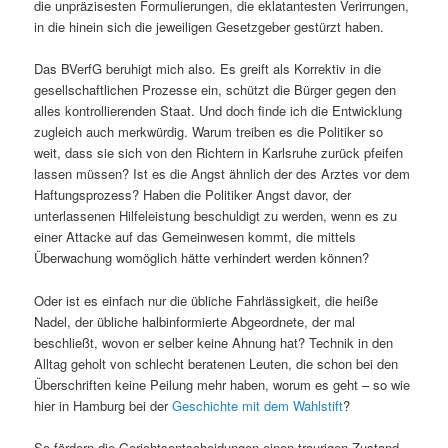
die unpräzisesten Formulierungen, die eklatantesten Verirrungen,
in die hinein sich die jeweiligen Gesetzgeber gestürzt haben.
Das BVerfG beruhigt mich also. Es greift als Korrektiv in die
gesellschaftlichen Prozesse ein, schützt die Bürger gegen den
alles kontrollierenden Staat. Und doch finde ich die Entwicklung
zugleich auch merkwürdig. Warum treiben es die Politiker so
weit, dass sie sich von den Richtern in Karlsruhe zurück pfeifen
lassen müssen? Ist es die Angst ähnlich der des Arztes vor dem
Haftungsprozess? Haben die Politiker Angst davor, der
unterlassenen Hilfeleistung beschuldigt zu werden, wenn es zu
einer Attacke auf das Gemeinwesen kommt, die mittels
Überwachung womöglich hätte verhindert werden können?
Oder ist es einfach nur die übliche Fahrlässigkeit, die heiße
Nadel, der übliche halbinformierte Abgeordnete, der mal
beschließt, wovon er selber keine Ahnung hat? Technik in den
Alltag geholt von schlecht beratenen Leuten, die schon bei den
Überschriften keine Peilung mehr haben, worum es geht – so wie
hier in Hamburg bei der
Geschichte mit dem Wahlstift
?
So fördern die Gerichtsentscheidungen einen traurigen Zustand