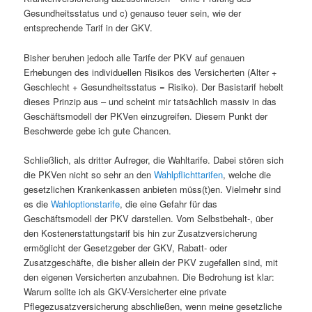
Gesundheitsstatus und c) genauso teuer sein, wie der
entsprechende Tarif in der GKV.
Bisher beruhen jedoch alle Tarife der PKV auf genauen
Erhebungen des individuellen Risikos des Versicherten (Alter +
Geschlecht + Gesundheitsstatus = Risiko). Der Basistarif hebelt
dieses Prinzip aus – und scheint mir tatsächlich massiv in das
Geschäftsmodell der PKVen einzugreifen. Diesem Punkt der
Beschwerde gebe ich gute Chancen.
Schließlich, als dritter Aufreger, die Wahltarife. Dabei stören sich
die PKVen nicht so sehr an den
Wahlpflichttarifen
, welche die
gesetzlichen Krankenkassen anbieten müss(t)en. Vielmehr sind
es die
Wahloptionstarife
, die eine Gefahr für das
Geschäftsmodell der PKV darstellen. Vom Selbstbehalt-, über
den Kostenerstattungstarif bis hin zur Zusatzversicherung
ermöglicht der Gesetzgeber der GKV, Rabatt- oder
Zusatzgeschäfte, die bisher allein der PKV zugefallen sind, mit
den eigenen Versicherten anzubahnen. Die Bedrohung ist klar:
Warum sollte ich als GKV-Versicherter eine private
Pflegezusatzversicherung abschließen, wenn meine gesetzliche