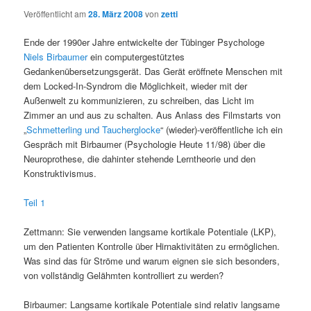
Veröffentlicht am
28. März 2008
von
zetti
Ende der 1990er Jahre entwickelte der Tübinger Psychologe
Niels Birbaumer
ein computergestütztes
Gedankenübersetzungsgerät. Das Gerät eröffnete Menschen mit
dem Locked-In-Syndrom die Möglichkeit, wieder mit der
Außenwelt zu kommunizieren, zu schreiben, das Licht im
Zimmer an und aus zu schalten. Aus Anlass des Filmstarts von
„
Schmetterling und Taucherglocke
“ (wieder)-veröffentliche ich ein
Gespräch mit Birbaumer (Psychologie Heute 11/98) über die
Neuroprothese, die dahinter stehende Lerntheorie und den
Konstruktivismus.
Teil 1
Zettmann: Sie verwenden langsame kortikale Potentiale (LKP),
um den Patienten Kontrolle über Hirnaktivitäten zu ermöglichen.
Was sind das für Ströme und warum eignen sie sich besonders,
von vollständig Gelähmten kontrolliert zu werden?
Birbaumer: Langsame kortikale Potentiale sind relativ langsame