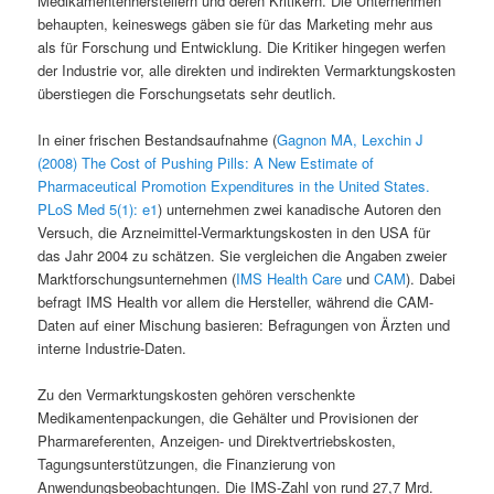
Medikamentenherstellern und deren Kritikern. Die Unternehmen
behaupten, keineswegs gäben sie für das Marketing mehr aus
als für Forschung und Entwicklung. Die Kritiker hingegen werfen
der Industrie vor, alle direkten und indirekten Vermarktungskosten
überstiegen die Forschungsetats sehr deutlich.
In einer frischen Bestandsaufnahme (
Gagnon MA, Lexchin J
(2008) The Cost of Pushing Pills: A New Estimate of
Pharmaceutical Promotion Expenditures in the United States.
PLoS Med 5(1): e1
) unternehmen zwei kanadische Autoren den
Versuch, die Arzneimittel-Vermarktungskosten in den USA für
das Jahr 2004 zu schätzen. Sie vergleichen die Angaben zweier
Marktforschungsunternehmen (
IMS Health Care
und
CAM
). Dabei
befragt IMS Health vor allem die Hersteller, während die CAM-
Daten auf einer Mischung basieren: Befragungen von Ärzten und
interne Industrie-Daten.
Zu den Vermarktungskosten gehören verschenkte
Medikamentenpackungen, die Gehälter und Provisionen der
Pharmareferenten, Anzeigen- und Direktvertriebskosten,
Tagungsunterstützungen, die Finanzierung von
Anwendungsbeobachtungen. Die IMS-Zahl von rund 27,7 Mrd.