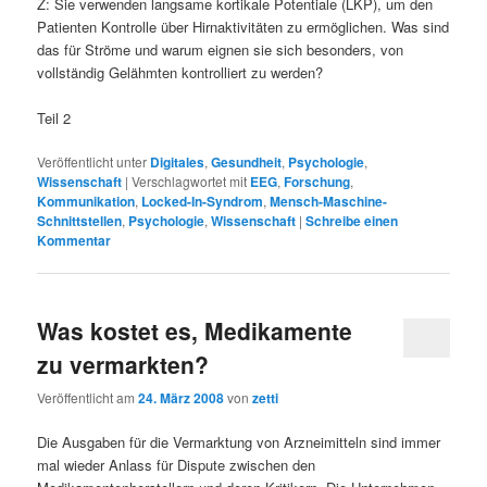
Z: Sie verwenden langsame kortikale Potentiale (LKP), um den
Patienten Kontrolle über Hirnaktivitäten zu ermöglichen. Was sind
das für Ströme und warum eignen sie sich besonders, von
vollständig Gelähmten kontrolliert zu werden?
Teil 2
Veröffentlicht unter
Digitales
,
Gesundheit
,
Psychologie
,
Wissenschaft
|
Verschlagwortet mit
EEG
,
Forschung
,
Kommunikation
,
Locked-In-Syndrom
,
Mensch-Maschine-
Schnittstellen
,
Psychologie
,
Wissenschaft
|
Schreibe einen
Kommentar
Was kostet es, Medikamente
zu vermarkten?
Veröffentlicht am
24. März 2008
von
zetti
Die Ausgaben für die Vermarktung von Arzneimitteln sind immer
mal wieder Anlass für Dispute zwischen den