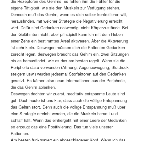
die Rezeptoren des Gehirns, es fehlen ihm die Fühler für die
eigene Tätigkeit, wie sie den Muskeln zur Verfügung stehen.
Dennoch muß das Gehirn, wenn es sich selber kontrollieren will,
herausfinden, mit welcher Strategie die Negativierung erreicht
wird. Dafür sind Gedanken notwendig, nicht Körperzustände. Bei
den Gelähmten nicht, aber prinzipiell kann ich mit dem Heben
einer Zehe ein bestimmtes Areal aktivieren. Aber die Aktivierung
ist sehr klein. Deswegen müssen sich die Patienten Gedanken
zurecht legen, deswegen braucht das Gehirn ein, zwei Sitzungen
bis es herausfindet, wie es das am besten regelt. Wenn sie die
Peripherie dazu verwenden (Atmung, Augenbewegung, Blutdruck
steigern usw.) würden jedesmal Störfaktoren auf den Gedanken
gesetzt. Es kämen also neue Informationen aus der Peripherie,
die das Gehirn ablenken.
Deswegen dachten wir zuerst, meditativ entspannte Leute sind
gut. Doch heute ist uns klar, dass auch die völlige Entspannung
das Gehirn stört. Denn auch die völlige Entspannung muß über
eine Strategie erreicht werden, die die Muskeln hemmt und
schlaff hält. Wenn das einhergeht mit einer Leere der Gedanken
so erzeugt das eine Positivierung. Das tun viele unserer
Patienten.
Am besten funktioniert ein abgeschlagener Kopf. Wenn ich das