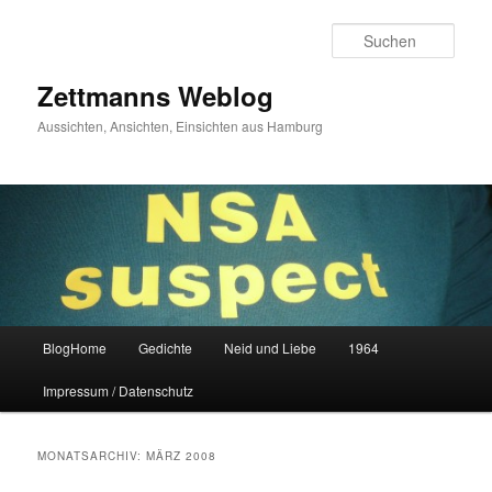
Zum
Zum
primären
sekundären
Such
Inhalt
Inhalt
springen
springen
Zettmanns Weblog
Aussichten, Ansichten, Einsichten aus Hamburg
Hauptmenü
BlogHome
Gedichte
Neid und Liebe
1964
Impressum / Datenschutz
MONATSARCHIV:
MÄRZ 2008