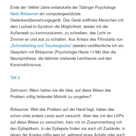
Ende der 1990er Jahre entwickelte der Tübinger Psychologe
Niels Birbaumer
ein computergestütztes
Gedankenübersetzungsgerät. Das Gerät eröffnete Menschen mit
dem Locked-In-Syndrom die Möglichkeit, wieder mit der
Außenwelt zu kommunizieren, zu schreiben, das Licht im
Zimmer an und aus zu schalten. Aus Anlass des Filmstarts von
„
Schmetterling und Taucherglocke
“ (wieder)-veröffentliche ich ein
Gespräch mit Birbaumer (Psychologie Heute 11/98) über die
Neuroprothese, die dahinter stehende Lerntheorie und den
Konstruktivismus.
Teil 2
Zettmann: Wann hatten sie die Idee, auf diese Weise das
Problem völlig fehlender Motorik zu umgehen?
Birbaumer: Weil das Problem auf der Hand liegt, haben das
schon viele andere Leute auch versucht. Aber das mit den LKPs
auf diese Weise zu versuchen, kam mir im Zusammenhang mit
den Epileptikern. In der Epilepsie finden sie auch oft Zustände, in
denen der Kranke völlig weg ist, während eines Anfalls oder auch