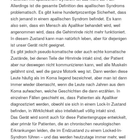
Allerdings ist die gesamte Definition des apallischen Syndroms
problematisch. Es gibt keine hundertprozentige Sicherheit, dass
sich jemand in einem apallischen Syndrom befindet. Es kann
also sein, dass ein Mensch als Apalliker behandelt wird, weil
angenommen wird, dass die Gehirnrinde nicht mehr funktioniert.
In diesem Zustand kann man natürlich leben, aber für diejenigen
ist unser Gerät nicht geeignet.
Es gibt jedoch pseudo-komatische oder auch echte komatische
Zustände, bei denen Teile der Hirnrinde intakt sind, der Patient
aber nur deswegen nicht kommunizieren kann, weil alle Muskeln
gelähmt sind, weil die ganze Motorik weg ist. Dann werden diese
Leute häufig als im Koma liegend bezeichnet, aber man ist dann
immer wieder überrascht, wenn die Leute nach Jahren aus dem
Koma aufwachen, welche Geschichten die dann erzählen. In
einzelnen Fällen geschieht es, dass Patienten als Apalliker
diagnostiziert werden, obwohl sie sich in einem Lock-In Zustand
befinden, in Wirklichkeit also intellektuell völlig intakt sind.
Das Gerät wird somit auch für diese Patientengruppe entwickelt,
aber primär für Patienten, die an chronischen neurologischen
Erkrankungen leiden, die im Endzustand zu einem Locked-In-
Syndrom führen – und das werden heutzutage immer mehr, weil