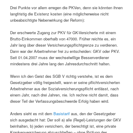
Drei Punkte vor allem erregen die PKVen, denn sie könnten ihnen
langfristig die Existenz kosten (eine möglicherweise nicht
unbeabsichtigte Nebenwirkung der Reform):
Der erschwerte Zugang zur PKV für GK-Versicherte mit einem
Brutto-Einkommen oberhalb von 47000. Früher reichte es, ein
Jahr lang über dieser Versicherungspflichtgrenze zu verdienen.
Dann war der Arbeitnehmer frei zu entscheiden: GKV oder PKV.
Seit 01.04.2007 muss der wechselwillige Besserverdiener
mindestens drei Jahre lang den Jahresdurchschnitt halten.
Wenn ich den Geist des SGB V richtig verstehe, ist es dem
Gesetzgeber völlig freigestellt, wann er seine pflichtversicherten
Arbeitnehmer aus der Sozialversicherungspflicht entlässt, nach
einem Jahr, nach drei Jahren, nie. Ich rechne nicht damit, dass
dieser Teil der Verfassungsbeschwerde Erfolg haben wird.
Anders sieht es mit dem
Basistarif
aus, den der Gesetzgeber
sich ausgedacht hat: Der soll a) alle (Regel)-Leistungen der GKV
beinhalten, b) jeden versichern, der berechtigt ist, eine private
Krankenversicherung abzuschließen – ohne Prüfung des