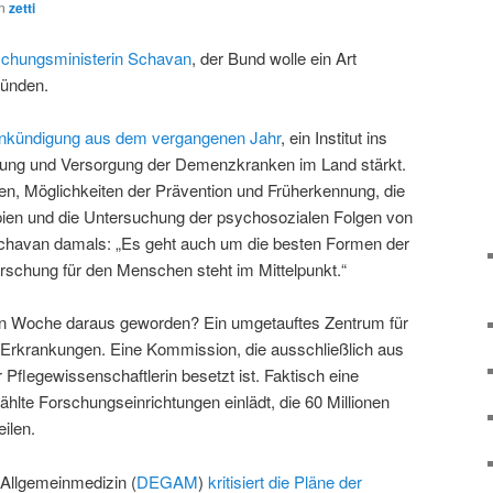
on
zetti
schungsministerin Schavan
, der Bund wolle ein Art
ünden.
 Ankündigung aus dem vergangenen Jahr
, ein Institut ins
euung und Versorgung der Demenzkranken im Land stärkt.
hen, Möglichkeiten der Prävention und Früherkennung, die
ien und die Untersuchung der psychosozialen Folgen von
chavan damals: „Es geht auch um die besten Formen der
rschung für den Menschen steht im Mittelpunkt.“
en Woche daraus geworden? Ein umgetauftes Zentrum für
 Erkrankungen. Eine Kommission, die ausschließlich aus
Pflegewissenschaftlerin besetzt ist. Faktisch eine
hlte Forschungseinrichtungen einlädt, die 60 Millionen
eilen.
 Allgemeinmedizin (
DEGAM
)
kritisiert die Pläne der