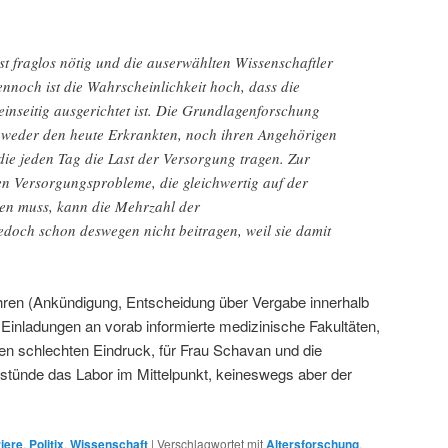
t fraglos nötig und die auserwählten Wissenschaftler
Dennoch ist die Wahrscheinlichkeit hoch, dass die
 einseitig ausgerichtet ist. Die Grundlagenforschung
 weder den heute Erkrankten, noch ihren Angehörigen
die jeden Tag die Last der Versorgung tragen. Zur
en Versorgungsprobleme, die gleichwertig auf der
hen muss, kann die Mehrzahl der
edoch schon deswegen nicht beitragen, weil sie damit
hren (Ankündigung, Entscheidung über Vergabe innerhalb
inladungen an vorab informierte medizinische Fakultäten,
n schlechten Eindruck, für Frau Schavan und die
stünde das Labor im Mittelpunkt, keineswegs aber der
iere
,
Politix
,
Wissenschaft
|
Verschlagwortet mit
Altersforschung
,