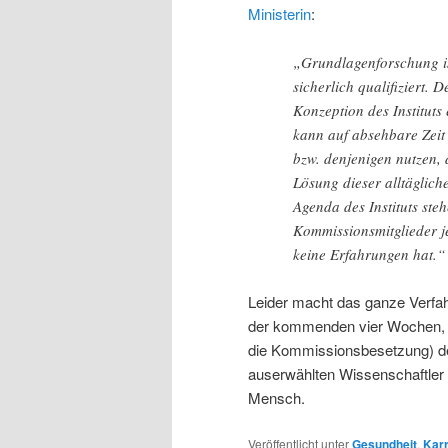
Ministerin
:
„Grundlagenforschung is
sicherlich qualifiziert. 
Konzeption des Instituts
kann auf absehbare Zeit
bzw. denjenigen nutzen, 
Lösung dieser alltäglich
Agenda des Instituts ste
Kommissionsmitglieder j
keine Erfahrungen hat.“
Leider macht das ganze Verfa
der kommenden vier Wochen, E
die Kommissionsbesetzung) de
auserwählten Wissenschaftler 
Mensch.
Veröffentlicht unter
Gesundheit
,
Karr