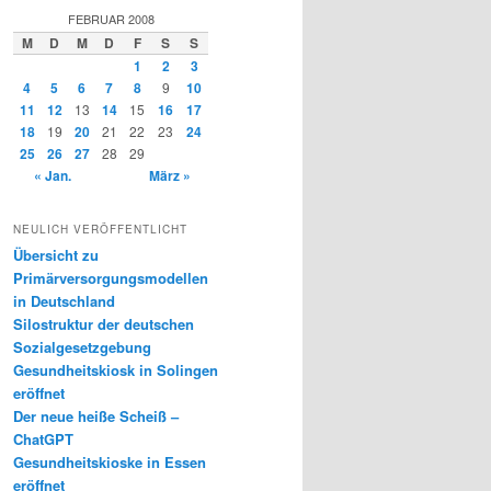
FEBRUAR 2008
M
D
M
D
F
S
S
1
2
3
4
5
6
7
8
9
10
11
12
13
14
15
16
17
18
19
20
21
22
23
24
25
26
27
28
29
« Jan.
März »
NEULICH VERÖFFENTLICHT
Übersicht zu
Primärversorgungsmodellen
in Deutschland
Silostruktur der deutschen
Sozialgesetzgebung
Gesundheitskiosk in Solingen
eröffnet
Der neue heiße Scheiß –
ChatGPT
Gesundheitskioske in Essen
eröffnet