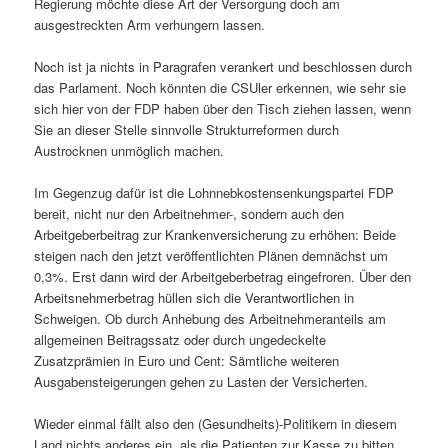
Regierung möchte diese Art der Versorgung doch am
ausgestreckten Arm verhungern lassen.
Noch ist ja nichts in Paragrafen verankert und beschlossen durch
das Parlament. Noch könnten die CSUler erkennen, wie sehr sie
sich hier von der FDP haben über den Tisch ziehen lassen, wenn
Sie an dieser Stelle sinnvolle Strukturreformen durch
Austrocknen unmöglich machen.
Im Gegenzug dafür ist die Lohnnebkostensenkungspartei FDP
bereit, nicht nur den Arbeitnehmer-, sondern auch den
Arbeitgeberbeitrag zur Krankenversicherung zu erhöhen: Beide
steigen nach den jetzt veröffentlichten Plänen demnächst um
0,3%. Erst dann wird der Arbeitgeberbetrag eingefroren. Über den
Arbeitsnehmerbetrag hüllen sich die Verantwortlichen in
Schweigen. Ob durch Anhebung des Arbeitnehmeranteils am
allgemeinen Beitragssatz oder durch ungedeckelte
Zusatzprämien in Euro und Cent: Sämtliche weiteren
Ausgabensteigerungen gehen zu Lasten der Versicherten.
Wieder einmal fällt also den (Gesundheits)-Politikern in diesem
Land nichts anderes ein, als die Patienten zur Kasse zu bitten.