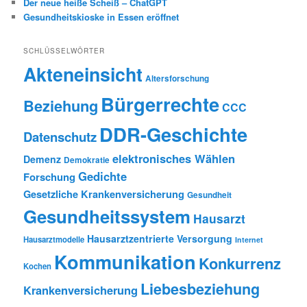
Der neue heiße Scheiß – ChatGPT
Gesundheitskioske in Essen eröffnet
SCHLÜSSELWÖRTER
Akteneinsicht
Altersforschung
Bürgerrechte
Beziehung
CCC
DDR-Geschichte
Datenschutz
elektronisches Wählen
Demenz
Demokratie
Gedichte
Forschung
Gesetzliche Krankenversicherung
Gesundheit
Gesundheitssystem
Hausarzt
Hausarztzentrierte Versorgung
Hausarztmodelle
Internet
Kommunikation
Konkurrenz
Kochen
Liebesbeziehung
Krankenversicherung