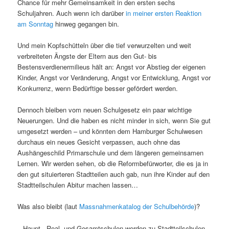
Chance für mehr Gemeinsamkeit in den ersten sechs
Schuljahren. Auch wenn ich darüber
in meiner ersten Reaktion
am Sonntag
hinweg gegangen bin.
Und mein Kopfschütteln über die tief verwurzelten und weit
verbreiteten Ängste der Eltern aus den Gut- bis
Bestensverdienermilieus hält an: Angst vor Abstieg der eigenen
Kinder, Angst vor Veränderung, Angst vor Entwicklung, Angst vor
Konkurrenz, wenn Bedürftige besser gefördert werden.
Dennoch bleiben vom neuen Schulgesetz ein paar wichtige
Neuerungen. Und die haben es nicht minder in sich, wenn Sie gut
umgesetzt werden – und könnten dem Hamburger Schulwesen
durchaus ein neues Gesicht verpassen, auch ohne das
Aushängeschild Primarschule und dem längeren gemeinsamen
Lernen. Wir werden sehen, ob die Reformbefürworter, die es ja in
den gut situierteren Stadtteilen auch gab, nun ihre Kinder auf den
Stadtteilschulen Abitur machen lassen…
Was also bleibt (laut
Massnahmenkatalog der Schulbehörde
)?
– Haupt-, Real- und Gesamtschulen werden zu Stadtteilschulen