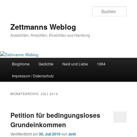
Zum
Zum
primären
sekundären
Such
Inhalt
Inhalt
springen
springen
Zettmanns Weblog
Aussichten, Ansichten, Einsichten aus Hamburg
Hauptmenü
BlogHome
Gedichte
Neid und Liebe
1964
Impressum / Datenschutz
MONATSARCHIV:
JULI 2010
Petition für bedingungsloses
Grundeinkommen
Veröffentlicht am
30. Juli 2010
von
zetti