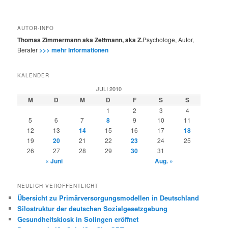
AUTOR-INFO
Thomas Zimmermann aka Zettmann, aka Z.
Psychologe, Autor,
Berater
>>> mehr Informationen
KALENDER
JULI 2010
M
D
M
D
F
S
S
1
2
3
4
5
6
7
8
9
10
11
12
13
14
15
16
17
18
19
20
21
22
23
24
25
26
27
28
29
30
31
« Juni
Aug. »
NEULICH VERÖFFENTLICHT
Übersicht zu Primärversorgungsmodellen in Deutschland
Silostruktur der deutschen Sozialgesetzgebung
Gesundheitskiosk in Solingen eröffnet