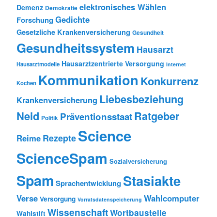
elektronisches Wählen
Demenz
Demokratie
Gedichte
Forschung
Gesetzliche Krankenversicherung
Gesundheit
Gesundheitssystem
Hausarzt
Hausarztzentrierte Versorgung
Hausarztmodelle
Internet
Kommunikation
Konkurrenz
Kochen
Liebesbeziehung
Krankenversicherung
Neid
Ratgeber
Präventionsstaat
Politik
Science
Rezepte
Reime
ScienceSpam
Sozialversicherung
Spam
Stasiakte
Sprachentwicklung
Verse
Wahlcomputer
Versorgung
Vorratsdatenspeicherung
Wissenschaft
Wortbaustelle
Wahlstift