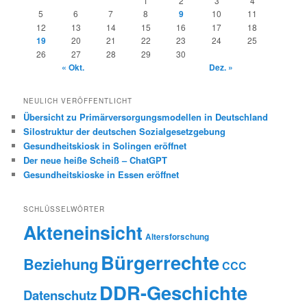
1
2
3
4
5
6
7
8
9
10
11
12
13
14
15
16
17
18
19
20
21
22
23
24
25
26
27
28
29
30
« Okt.
Dez. »
NEULICH VERÖFFENTLICHT
Übersicht zu Primärversorgungsmodellen in Deutschland
Silostruktur der deutschen Sozialgesetzgebung
Gesundheitskiosk in Solingen eröffnet
Der neue heiße Scheiß – ChatGPT
Gesundheitskioske in Essen eröffnet
SCHLÜSSELWÖRTER
Akteneinsicht
Altersforschung
Bürgerrechte
Beziehung
CCC
DDR-Geschichte
Datenschutz