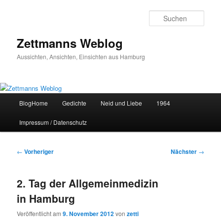
Zum
primären
Such
Inhalt
springen
Zettmanns Weblog
Aussichten, Ansichten, Einsichten aus Hamburg
Hauptmenü
BlogHome
Gedichte
Neid und Liebe
1964
Impressum / Datenschutz
Beitragsnavigation
←
Vorheriger
Nächster
→
2. Tag der Allgemeinmedizin
in Hamburg
Veröffentlicht am
9. November 2012
von
zetti