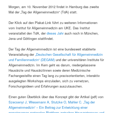
Morgen, am 10. November 2012 findet in Hamburg das zweite
Mal der „Tag der Allgemeinmedizin“ (TdA) statt.
Der Klick auf den Plakat-Link führt zu weiteren Informationen
vom Institut für Allgemeinmedizin am UKE. Das Institut
veranstaltet den TdA, der
dieses Jahr
auch noch in München,
Jena und Göttingen stattfindet.
Der Tag der Allgemeinmedizin ist eine bundesweit etablierte
Veranstaltung der
„Deutschen Gesellschaft für Allgemeinmedizin
und Familienmedizin“ (DEGAM)
und der universitären Institute für
Allgemeinmedizin. Im Kern geht es darum, niedergelassene
Hausärzte und Hausärztinnen sowie deren Medizinische
Fachangestellte einen Tag lang zu praxisorientierten, interaktiv
ausgelegten Workshops einzuladen, sich zu vernetzen,
Forschungsideen und Erfahrungen auszutauschen.
Einen guten Überblick über das Konzept gibt der Artikel (pdf) von
Szecsenyi J, Wiesemann A, Stutzke O, Mahler C. „Tag der
Allgemeinmedizin“ – Ein Beitrag zur Entwicklung einer
gemeinsamen regionalen Plattform zwischen Hausarztpraxen und