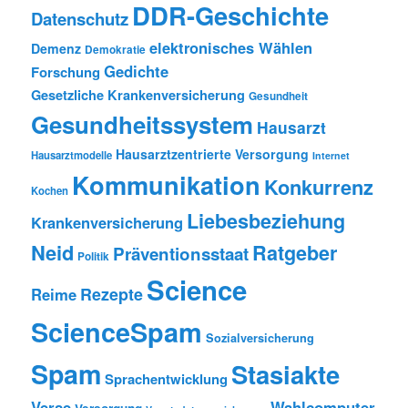
DDR-Geschichte
Datenschutz
elektronisches Wählen
Demenz
Demokratie
Gedichte
Forschung
Gesetzliche Krankenversicherung
Gesundheit
Gesundheitssystem
Hausarzt
Hausarztzentrierte Versorgung
Hausarztmodelle
Internet
Kommunikation
Konkurrenz
Kochen
Liebesbeziehung
Krankenversicherung
Neid
Ratgeber
Präventionsstaat
Politik
Science
Rezepte
Reime
ScienceSpam
Sozialversicherung
Spam
Stasiakte
Sprachentwicklung
Verse
Wahlcomputer