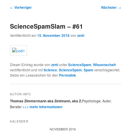
Beitragsnavigation
←
Vorheriger
Nächster
→
ScienceSpamSlam – #61
Veröffentlicht am
15. November 2016
von
zetti
Dieser Eintrag wurde von
zetti
unter
ScienceSpam
,
Wissenschaft
veröffentlicht und mit
Science
,
ScienceSpam
,
Spam
verschlagwortet.
Setze ein Lesezeichen für den
Permalink
.
AUTOR-INFO
Thomas Zimmermann aka Zettmann, aka Z.
Psychologe, Autor,
Berater
>>> mehr Informationen
KALENDER
NOVEMBER 2016