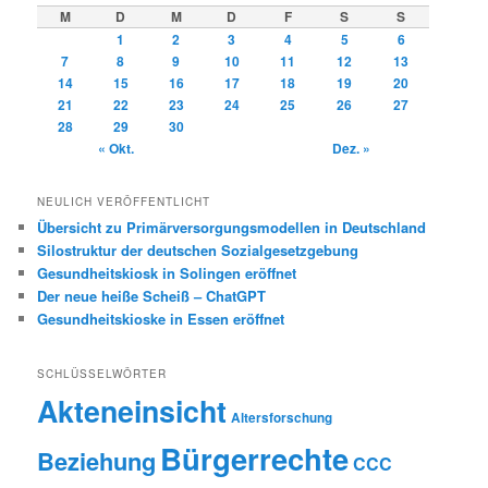
M
D
M
D
F
S
S
1
2
3
4
5
6
7
8
9
10
11
12
13
14
15
16
17
18
19
20
21
22
23
24
25
26
27
28
29
30
« Okt.
Dez. »
NEULICH VERÖFFENTLICHT
Übersicht zu Primärversorgungsmodellen in Deutschland
Silostruktur der deutschen Sozialgesetzgebung
Gesundheitskiosk in Solingen eröffnet
Der neue heiße Scheiß – ChatGPT
Gesundheitskioske in Essen eröffnet
SCHLÜSSELWÖRTER
Akteneinsicht
Altersforschung
Bürgerrechte
Beziehung
CCC