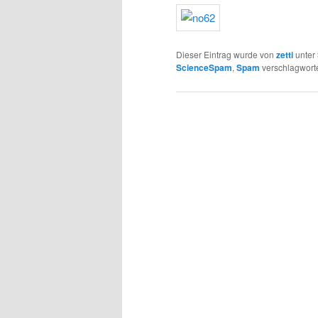
Dieser Eintrag wurde von
zetti
unter
ScienceSpam
,
Spam
verschlagworte