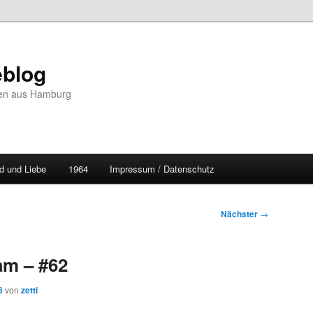
blog
hten aus Hamburg
d und Liebe
1964
Impressum / Datenschutz
Nächster
→
m – #62
6
von
zetti