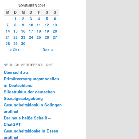
NOVEMBER 2016
M
D
M
D
F
S
S
1
2
3
4
5
6
7
8
9
10
11
12
13
14
15
16
17
18
19
20
21
22
23
24
25
26
27
28
29
30
« Okt.
Dez. »
NEULICH VERÖFFENTLICHT
Übersicht zu
Primärversorgungsmodellen
in Deutschland
Silostruktur der deutschen
Sozialgesetzgebung
Gesundheitskiosk in Solingen
eröffnet
Der neue heiße Scheiß –
ChatGPT
Gesundheitskioske in Essen
eröffnet