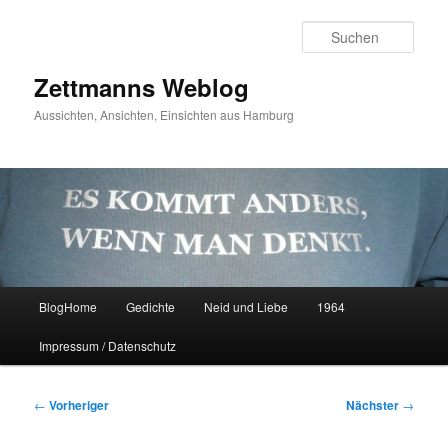
Zum
primären
Such
Inhalt
springen
Zettmanns Weblog
Aussichten, Ansichten, Einsichten aus Hamburg
Hauptmenü
BlogHome
Gedichte
Neid und Liebe
1964
Impressum / Datenschutz
Beitragsnavigation
←
Vorheriger
Nächster
→