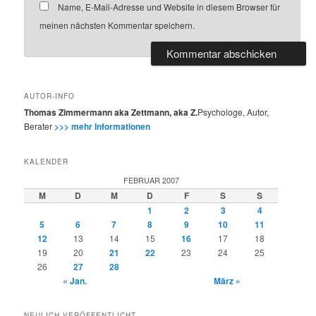
Name, E-Mail-Adresse und Website in diesem Browser für
meinen nächsten Kommentar speichern.
AUTOR-INFO
Thomas Zimmermann aka Zettmann, aka Z.
Psychologe, Autor,
Berater
>>> mehr Informationen
KALENDER
FEBRUAR 2007
M
D
M
D
F
S
S
1
2
3
4
5
6
7
8
9
10
11
12
13
14
15
16
17
18
19
20
21
22
23
24
25
26
27
28
« Jan.
März »
NEULICH VERÖFFENTLICHT