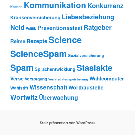
Kommunikation
Konkurrenz
Kochen
Liebesbeziehung
Krankenversicherung
Neid
Ratgeber
Präventionsstaat
Politik
Science
Rezepte
Reime
ScienceSpam
Sozialversicherung
Spam
Stasiakte
Sprachentwicklung
Verse
Wahlcomputer
Versorgung
Vorratsdatenspeicherung
Wissenschaft
Wortbaustelle
Wahlstift
Wortwitz
Überwachung
Stolz präsentiert von WordPress