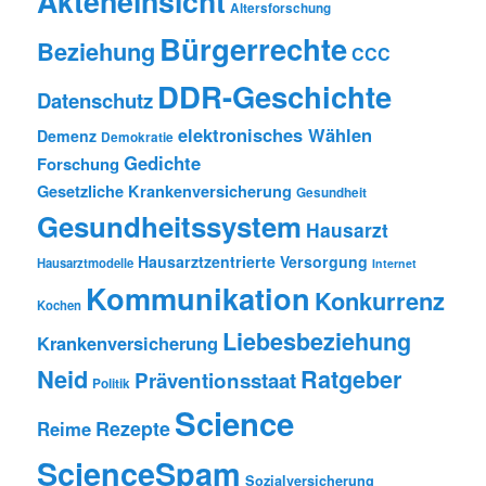
Akteneinsicht
Altersforschung
Bürgerrechte
Beziehung
CCC
DDR-Geschichte
Datenschutz
elektronisches Wählen
Demenz
Demokratie
Gedichte
Forschung
Gesetzliche Krankenversicherung
Gesundheit
Gesundheitssystem
Hausarzt
Hausarztzentrierte Versorgung
Hausarztmodelle
Internet
Kommunikation
Konkurrenz
Kochen
Liebesbeziehung
Krankenversicherung
Neid
Ratgeber
Präventionsstaat
Politik
Science
Rezepte
Reime
ScienceSpam
Sozialversicherung