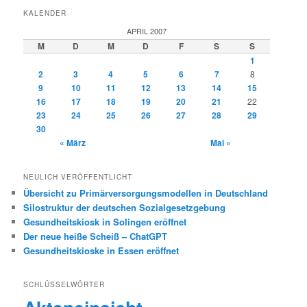
KALENDER
APRIL 2007
M
D
M
D
F
S
S
1
2
3
4
5
6
7
8
9
10
11
12
13
14
15
16
17
18
19
20
21
22
23
24
25
26
27
28
29
30
« März
Mai »
NEULICH VERÖFFENTLICHT
Übersicht zu Primärversorgungsmodellen in Deutschland
Silostruktur der deutschen Sozialgesetzgebung
Gesundheitskiosk in Solingen eröffnet
Der neue heiße Scheiß – ChatGPT
Gesundheitskioske in Essen eröffnet
SCHLÜSSELWÖRTER