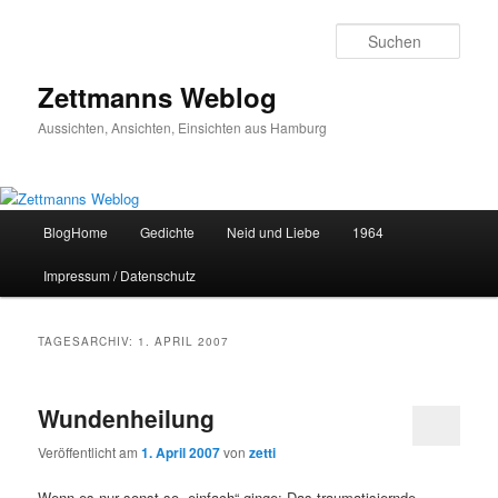
Zum
Zum
primären
sekundären
Such
Inhalt
Inhalt
springen
springen
Zettmanns Weblog
Aussichten, Ansichten, Einsichten aus Hamburg
Hauptmenü
BlogHome
Gedichte
Neid und Liebe
1964
Impressum / Datenschutz
TAGESARCHIV:
1. APRIL 2007
Wundenheilung
Veröffentlicht am
1. April 2007
von
zetti
Wenn es nur sonst so „einfach“ ginge: Das traumatisiernde