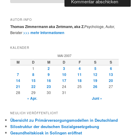
AUTOR-INFO
Thomas Zimmermann aka Zettmann, aka Z.
Psychologe, Autor,
Berater
>>> mehr Informationen
KALENDER
MAI 2007
M
D
M
D
F
S
S
1
2
3
4
5
6
7
8
9
10
11
12
13
14
15
16
17
18
19
20
21
22
23
24
25
26
27
28
29
30
31
« Apr.
Juni »
NEULICH VERÖFFENTLICHT
Übersicht zu Primärversorgungsmodellen in Deutschland
Silostruktur der deutschen Sozialgesetzgebung
Gesundheitskiosk in Solingen eröffnet