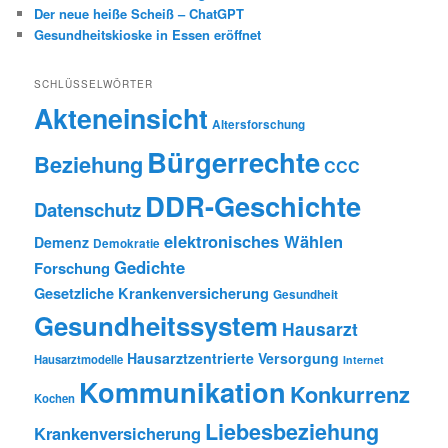
Der neue heiße Scheiß – ChatGPT
Gesundheitskioske in Essen eröffnet
SCHLÜSSELWÖRTER
Akteneinsicht
Altersforschung
Bürgerrechte
Beziehung
CCC
DDR-Geschichte
Datenschutz
elektronisches Wählen
Demenz
Demokratie
Gedichte
Forschung
Gesetzliche Krankenversicherung
Gesundheit
Gesundheitssystem
Hausarzt
Hausarztzentrierte Versorgung
Hausarztmodelle
Internet
Kommunikation
Konkurrenz
Kochen
Liebesbeziehung
Krankenversicherung