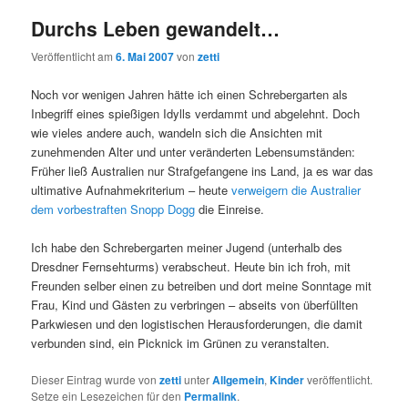
Durchs Leben gewandelt…
Veröffentlicht am
6. Mai 2007
von
zetti
Noch vor wenigen Jahren hätte ich einen Schrebergarten als
Inbegriff eines spießigen Idylls verdammt und abgelehnt. Doch
wie vieles andere auch, wandeln sich die Ansichten mit
zunehmenden Alter und unter veränderten Lebensumständen:
Früher ließ Australien nur Strafgefangene ins Land, ja es war das
ultimative Aufnahmekriterium – heute
verweigern die Australier
dem vorbestraften Snopp Dogg
die Einreise.
Ich habe den Schrebergarten meiner Jugend (unterhalb des
Dresdner Fernsehturms) verabscheut. Heute bin ich froh, mit
Freunden selber einen zu betreiben und dort meine Sonntage mit
Frau, Kind und Gästen zu verbringen – abseits von überfüllten
Parkwiesen und den logistischen Herausforderungen, die damit
verbunden sind, ein Picknick im Grünen zu veranstalten.
Dieser Eintrag wurde von
zetti
unter
Allgemein
,
Kinder
veröffentlicht.
Setze ein Lesezeichen für den
Permalink
.