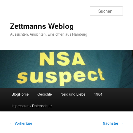
Zum
primären
Such
Inhalt
springen
Zettmanns Weblog
Aussichten, Ansichten, Einsichten aus Hamburg
Hauptmenü
BlogHome
Gedichte
Neid und Liebe
1964
Impressum / Datenschutz
Beitragsnavigation
←
Vorheriger
Nächster
→