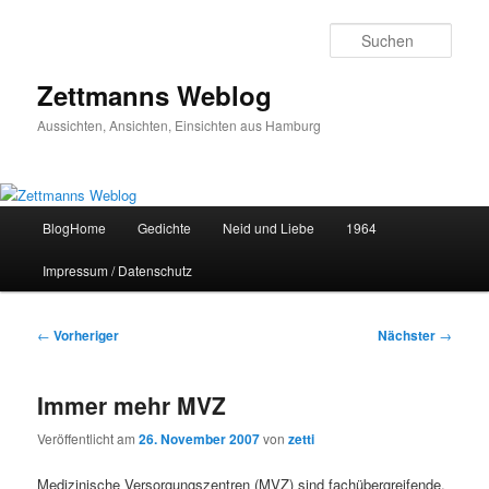
Zum
primären
Such
Inhalt
springen
Zettmanns Weblog
Aussichten, Ansichten, Einsichten aus Hamburg
Hauptmenü
BlogHome
Gedichte
Neid und Liebe
1964
Impressum / Datenschutz
Beitragsnavigation
←
Vorheriger
Nächster
→
Immer mehr MVZ
Veröffentlicht am
26. November 2007
von
zetti
Medizinische Versorgungszentren (MVZ) sind fachübergreifende,