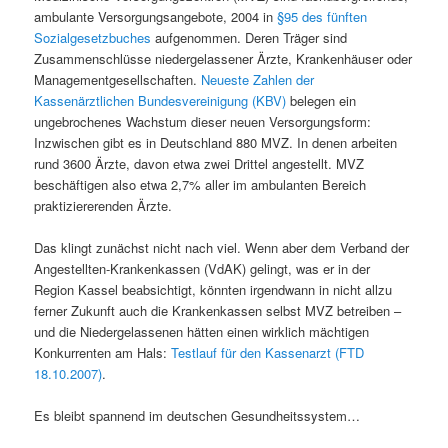
ambulante Versorgungsangebote, 2004 in
§95 des fünften
Sozialgesetzbuches
aufgenommen. Deren Träger sind
Zusammenschlüsse niedergelassener Ärzte, Krankenhäuser oder
Managementgesellschaften.
Neueste Zahlen der
Kassenärztlichen Bundesvereinigung (KBV)
belegen ein
ungebrochenes Wachstum dieser neuen Versorgungsform:
Inzwischen gibt es in Deutschland 880 MVZ. In denen arbeiten
rund 3600 Ärzte, davon etwa zwei Drittel angestellt. MVZ
beschäftigen also etwa 2,7% aller im ambulanten Bereich
praktiziererenden Ärzte.
Das klingt zunächst nicht nach viel. Wenn aber dem Verband der
Angestellten-Krankenkassen (VdAK) gelingt, was er in der
Region Kassel beabsichtigt, könnten irgendwann in nicht allzu
ferner Zukunft auch die Krankenkassen selbst MVZ betreiben –
und die Niedergelassenen hätten einen wirklich mächtigen
Konkurrenten am Hals:
Testlauf für den Kassenarzt (FTD
18.10.2007)
.
Es bleibt spannend im deutschen Gesundheitssystem…