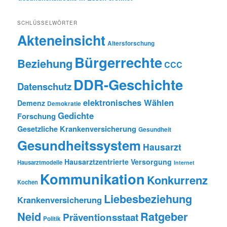
SCHLÜSSELWÖRTER
Akteneinsicht
Altersforschung
Bürgerrechte
Beziehung
CCC
DDR-Geschichte
Datenschutz
elektronisches Wählen
Demenz
Demokratie
Gedichte
Forschung
Gesetzliche Krankenversicherung
Gesundheit
Gesundheitssystem
Hausarzt
Hausarztzentrierte Versorgung
Hausarztmodelle
Internet
Kommunikation
Konkurrenz
Kochen
Liebesbeziehung
Krankenversicherung
Neid
Ratgeber
Präventionsstaat
Politik