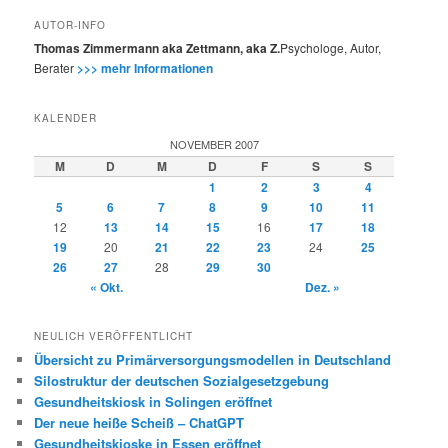
AUTOR-INFO
Thomas Zimmermann aka Zettmann, aka Z.
Psychologe, Autor,
Berater
>>> mehr Informationen
KALENDER
NOVEMBER 2007
M
D
M
D
F
S
S
1
2
3
4
5
6
7
8
9
10
11
12
13
14
15
16
17
18
19
20
21
22
23
24
25
26
27
28
29
30
« Okt.
Dez. »
NEULICH VERÖFFENTLICHT
Übersicht zu Primärversorgungsmodellen in Deutschland
Silostruktur der deutschen Sozialgesetzgebung
Gesundheitskiosk in Solingen eröffnet
Der neue heiße Scheiß – ChatGPT
Gesundheitskioske in Essen eröffnet