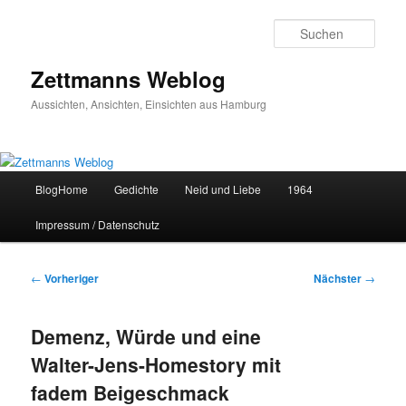
Zum
primären
Such
Inhalt
springen
Zettmanns Weblog
Aussichten, Ansichten, Einsichten aus Hamburg
Hauptmenü
BlogHome
Gedichte
Neid und Liebe
1964
Impressum / Datenschutz
Beitragsnavigation
←
Vorheriger
Nächster
→
Demenz, Würde und eine
Walter-Jens-Homestory mit
fadem Beigeschmack