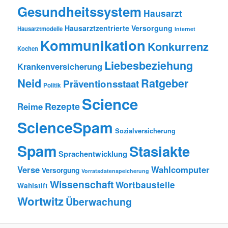
Gesundheitssystem
Hausarzt
Hausarztzentrierte Versorgung
Hausarztmodelle
Internet
Kommunikation
Konkurrenz
Kochen
Liebesbeziehung
Krankenversicherung
Neid
Ratgeber
Präventionsstaat
Politik
Science
Rezepte
Reime
ScienceSpam
Sozialversicherung
Spam
Stasiakte
Sprachentwicklung
Verse
Wahlcomputer
Versorgung
Vorratsdatenspeicherung
Wissenschaft
Wortbaustelle
Wahlstift
Wortwitz
Überwachung