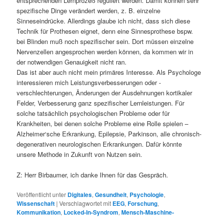
entsprechenden Lernprozeß reguliert werden. Damit können sehr
spezifische Dinge verändert werden, z. B. einzelne
Sinneseindrücke. Allerdings glaube ich nicht, dass sich diese
Technik für Prothesen eignet, denn eine Sinnesprothese bspw.
bei Blinden muß noch spezifischer sein. Dort müssen einzelne
Nervenzellen angesprochen werden können, da kommen wir in
der notwendigen Genauigkeit nicht ran.
Das ist aber auch nicht mein primäres Interesse. Als Psychologe
interessieren mich Leistungsverbesserungen oder -
verschlechterungen, Änderungen der Ausdehnungen kortikaler
Felder, Verbesserung ganz spezifischer Lernleistungen. Für
solche tatsächlich psychologischen Probleme oder für
Krankheiten, bei denen solche Probleme eine Rolle spielen –
Alzheimer‘sche Erkrankung, Epilepsie, Parkinson, alle chronisch-
degenerativen neurologischen Erkrankungen. Dafür könnte
unsere Methode in Zukunft von Nutzen sein.
Z: Herr Birbaumer, ich danke Ihnen für das Gespräch.
Veröffentlicht unter
Digitales
,
Gesundheit
,
Psychologie
,
Wissenschaft
|
Verschlagwortet mit
EEG
,
Forschung
,
Kommunikation
,
Locked-In-Syndrom
,
Mensch-Maschine-