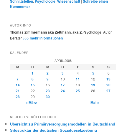
Schnittstellen
,
Psychologie
,
Wissenschaft
|
Schreibe einen
Kommentar
AUTOR-INFO
Thomas Zimmermann aka Zettmann, aka Z.
Psychologe, Autor,
Berater
>>> mehr Informationen
KALENDER
APRIL 2008
M
D
M
D
F
S
S
1
2
3
4
5
6
7
8
9
10
11
12
13
14
15
16
17
18
19
20
21
22
23
24
25
26
27
28
29
30
« März
Mai »
NEULICH VERÖFFENTLICHT
Übersicht zu Primärversorgungsmodellen in Deutschland
Silostruktur der deutschen Sozialgesetzgebung