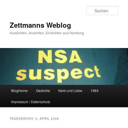
Zum
Zum
primären
sekundären
Such
Inhalt
Inhalt
springen
springen
Zettmanns Weblog
Aussichten, Ansichten, Einsichten aus Hamburg
Hauptmenü
BlogHome
Gedichte
Neid und Liebe
1964
Impressum / Datenschutz
TAGESARCHIV:
3. APRIL 2008