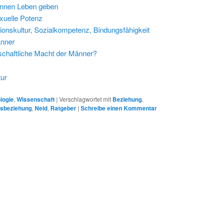
können Leben geben
exuelle Potenz
ionskultur, Sozialkompetenz, Bindungsfähigkeit
änner
llschaftliche Macht der Männer?
tur
logie
,
Wissenschaft
|
Verschlagwortet mit
Beziehung
,
esbeziehung
,
Neid
,
Ratgeber
|
Schreibe einen Kommentar