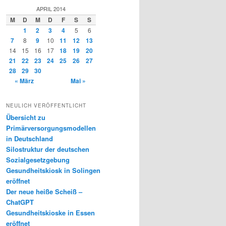
APRIL 2014
M
D
M
D
F
S
S
1
2
3
4
5
6
7
8
9
10
11
12
13
14
15
16
17
18
19
20
21
22
23
24
25
26
27
28
29
30
« März
Mai »
NEULICH VERÖFFENTLICHT
Übersicht zu
Primärversorgungsmodellen
in Deutschland
Silostruktur der deutschen
Sozialgesetzgebung
Gesundheitskiosk in Solingen
eröffnet
Der neue heiße Scheiß –
ChatGPT
Gesundheitskioske in Essen
eröffnet