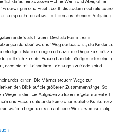
innerlich darauf einzulassen – ohne Wenn und Aber, ohne
widerwillig in eine Frucht beißt, die zudem noch als saurer
llt es entsprechend schwer, mit den anstehenden Aufgaben
fgaben anders als Frauen. Deshalb kommt es in
zungen darüber, welcher Weg der beste ist, die Kinder zu
u erledigen. Männer neigen oft dazu, die Dinge zu stark zu
eden mit sich zu sein. Frauen handeln häufiger unter einem
t, dass sie mit keiner ihrer Leistungen zufrieden sind.
neinander lernen: Die Männer steuern Wege zur
n lenken den Blick auf die größeren Zusammenhänge. So
ten Wege finden, die Aufgaben zu lösen, ergebnisorientiert
ern und Frauen entstünde keine unerfreuliche Konkurrenz
sie würden beginnen, sich auf neue Weise wechselseitig
rauen