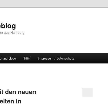
blog
hten aus Hamburg
d und Liebe
1964
Impressum / Datenschutz
t den neuen
eiten in