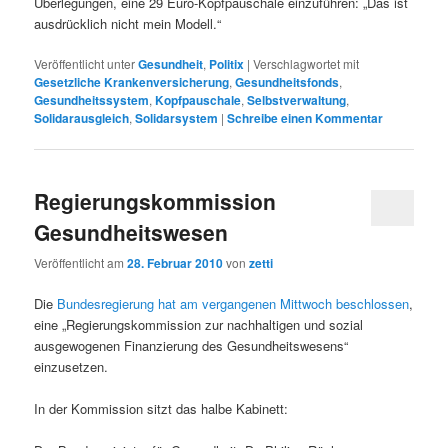
Überlegungen, eine 29 Euro-Kopfpauschale einzuführen: „Das ist
ausdrücklich nicht mein Modell.“
Veröffentlicht unter
Gesundheit
,
Politix
|
Verschlagwortet mit
Gesetzliche Krankenversicherung
,
Gesundheitsfonds
,
Gesundheitssystem
,
Kopfpauschale
,
Selbstverwaltung
,
Solidarausgleich
,
Solidarsystem
|
Schreibe einen Kommentar
Regierungskommission
Gesundheitswesen
Veröffentlicht am
28. Februar 2010
von
zetti
Die
Bundesregierung hat am vergangenen Mittwoch beschlossen
,
eine „Regierungskommission zur nachhaltigen und sozial
ausgewogenen Finanzierung des Gesundheitswesens“
einzusetzen.
In der Kommission sitzt das halbe Kabinett: