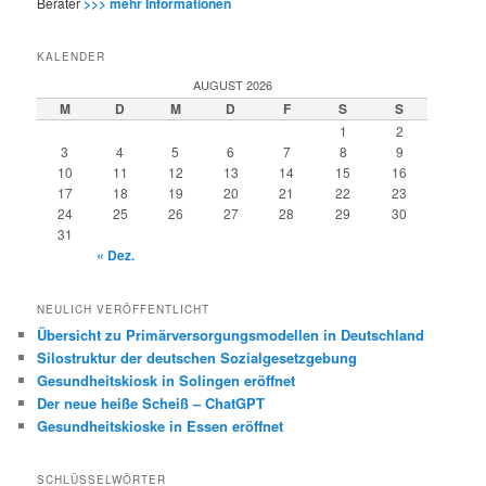
Berater
>>> mehr Informationen
KALENDER
AUGUST 2026
M
D
M
D
F
S
S
1
2
3
4
5
6
7
8
9
10
11
12
13
14
15
16
17
18
19
20
21
22
23
24
25
26
27
28
29
30
31
« Dez.
NEULICH VERÖFFENTLICHT
Übersicht zu Primärversorgungsmodellen in Deutschland
Silostruktur der deutschen Sozialgesetzgebung
Gesundheitskiosk in Solingen eröffnet
Der neue heiße Scheiß – ChatGPT
Gesundheitskioske in Essen eröffnet
SCHLÜSSELWÖRTER