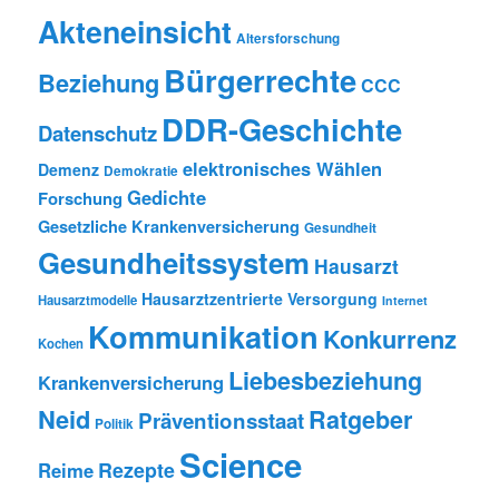
Akteneinsicht
Altersforschung
Bürgerrechte
Beziehung
CCC
DDR-Geschichte
Datenschutz
elektronisches Wählen
Demenz
Demokratie
Gedichte
Forschung
Gesetzliche Krankenversicherung
Gesundheit
Gesundheitssystem
Hausarzt
Hausarztzentrierte Versorgung
Hausarztmodelle
Internet
Kommunikation
Konkurrenz
Kochen
Liebesbeziehung
Krankenversicherung
Neid
Ratgeber
Präventionsstaat
Politik
Science
Rezepte
Reime