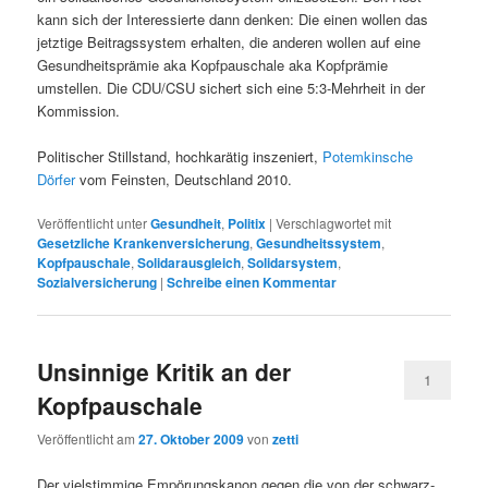
kann sich der Interessierte dann denken: Die einen wollen das
jetztige Beitragssystem erhalten, die anderen wollen auf eine
Gesundheitsprämie aka Kopfpauschale aka Kopfprämie
umstellen. Die CDU/CSU sichert sich eine 5:3-Mehrheit in der
Kommission.
Politischer Stillstand, hochkarätig inszeniert,
Potemkinsche
Dörfer
vom Feinsten, Deutschland 2010.
Veröffentlicht unter
Gesundheit
,
Politix
|
Verschlagwortet mit
Gesetzliche Krankenversicherung
,
Gesundheitssystem
,
Kopfpauschale
,
Solidarausgleich
,
Solidarsystem
,
Sozialversicherung
|
Schreibe einen Kommentar
Unsinnige Kritik an der
1
Kopfpauschale
Veröffentlicht am
27. Oktober 2009
von
zetti
Der vielstimmige Empörungskanon gegen die von der schwarz-