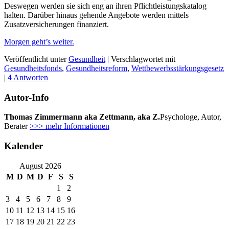
Deswegen werden sie sich eng an ihren Pflichtleistungskatalog
halten. Darüber hinaus gehende Angebote werden mittels
Zusatzversicherungen finanziert.
Morgen geht’s weiter.
Veröffentlicht unter
Gesundheit
|
Verschlagwortet mit
Gesundheitsfonds
,
Gesundheitsreform
,
Wettbewerbsstärkungsgesetz
|
4
Antworten
Autor-Info
Thomas Zimmermann aka Zettmann, aka Z.
Psychologe, Autor,
Berater
>>> mehr Informationen
Kalender
August 2026
M
D
M
D
F
S
S
1
2
3
4
5
6
7
8
9
10
11
12
13
14
15
16
17
18
19
20
21
22
23