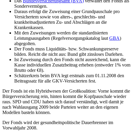
Das
Bundesversicherungsamt (BVA)
verwaltet den Fonds als
Sondervermögen.
Daraus erfolgt die Zuweisung einer Grundpauschale pro
Versichertem sowie von alters-, geschlechts- und
krankheitsadjustierten Zu- und Abschlägen an die
Krankenkassen.
Mit den Zuweisungen werden die standardisierten
Leistungsausgaben (Regelversorgungskatalog laut
GBA
)
abgegolten.
Der Fonds muss Liquiditäts- bzw. Schwankungsreserve
bilden. Reicht die nicht aus: Bund gibt zinsloses Darlehen.
Ist Zuweisung durch den Fonds nicht ausreichend, kann die
Kasse individuellen Zusatzbeitrag erheben (entweder 1% vom
Brutto oder €8).
Schätzerkreis beim BVA legt erstmals zum 01.11.2008 den
Beitragssatz für alle GKV-Versicherten fest.
Der Fonds ist ein Hybridwesen der Großkoalition: Vorne kommt die
Bürgerversicherung rein, hinten kommt die Kopfpauschale wieder
raus. SPD und CDU haben sich darauf verständigt, weil damit je
nach Wahlausgang 2009 beide Parteien weiter an den eigenen
Modellen basteln können.
Der Fonds wird der gesundheitspolitische Dauerbrenner im
Vorwahljahr 2008.