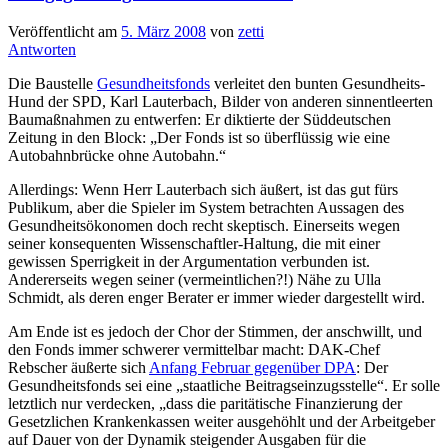
Veröffentlicht am
5. März 2008
von
zetti
Antworten
Die Baustelle
Gesundheitsfonds
verleitet den bunten Gesundheits-
Hund der SPD, Karl Lauterbach, Bilder von anderen sinnentleerten
Baumaßnahmen zu entwerfen: Er diktierte der Süddeutschen
Zeitung in den Block: „Der Fonds ist so überflüssig wie eine
Autobahnbrücke ohne Autobahn.“
Allerdings: Wenn Herr Lauterbach sich äußert, ist das gut fürs
Publikum, aber die Spieler im System betrachten Aussagen des
Gesundheitsökonomen doch recht skeptisch. Einerseits wegen
seiner konsequenten Wissenschaftler-Haltung, die mit einer
gewissen Sperrigkeit in der Argumentation verbunden ist.
Andererseits wegen seiner (vermeintlichen?!) Nähe zu Ulla
Schmidt, als deren enger Berater er immer wieder dargestellt wird.
Am Ende ist es jedoch der Chor der Stimmen, der anschwillt, und
den Fonds immer schwerer vermittelbar macht: DAK-Chef
Rebscher äußerte sich
Anfang Februar gegenüber DPA
: Der
Gesundheitsfonds sei eine „staatliche Beitragseinzugsstelle“. Er solle
letztlich nur verdecken, „dass die paritätische Finanzierung der
Gesetzlichen Krankenkassen weiter ausgehöhlt und der Arbeitgeber
auf Dauer von der Dynamik steigender Ausgaben für die