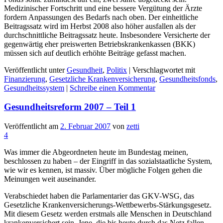
Medizinischer Fortschritt und eine bessere Vergütung der Ärzte
fordern Anpassungen des Bedarfs nach oben. Der einheitliche
Beitragssatz wird im Herbst 2008 also höher ausfallen als der
durchschnittliche Beitragssatz heute. Insbesondere Versicherte der
gegenwärtig eher preiswerten Betriebskrankenkassen (BKK)
müssen sich auf deutlich erhöhte Beiträge gefasst machen.
Veröffentlicht unter
Gesundheit
,
Politix
|
Verschlagwortet mit
Finanzierung
,
Gesetzliche Krankenversicherung
,
Gesundheitsfonds
,
Gesundheitssystem
|
Schreibe einen Kommentar
Gesundheitsreform 2007 – Teil 1
Veröffentlicht am
2. Februar 2007
von
zetti
4
Was immer die Abgeordneten heute im Bundestag meinen,
beschlossen zu haben – der Eingriff in das sozialstaatliche System,
wie wir es kennen, ist massiv. Über mögliche Folgen gehen die
Meinungen weit auseinander.
Verabschiedet haben die Parlamentarier das GKV-WSG, das
Gesetzliche Krankenversicherungs-Wettbewerbs-Stärkungsgesetz.
Mit diesem Gesetz werden erstmals alle Menschen in Deutschland
krankenversichert sein. Jene, die bis heute durch das Netz fallen,