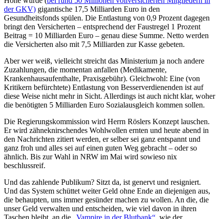
Höhe würde (
bei rund 50 Millionen vollversicherten Mitgliedern in
der GKV)
gigantische 17,5 Milliarden Euro in den
Gesundheitsfonds spülen. Die Entlastung von 0,9 Prozent dagegen
bringt den Versicherten – entsprechend der Faustregel 1 Prozent
Beitrag = 10 Milliarden Euro – genau diese Summe. Netto werden
die Versicherten also mit 7,5 Milliarden zur Kasse gebeten.
Aber wer weiß, vielleicht streicht das Ministerium ja noch andere
Zuzahlungen, die momentan anfallen (Medikamente,
Krankenhausaufenthalte, Praxisgebühr). Gleichwohl: Eine (von
Kritikern befürchtete) Entlastung von Besserverdienenden ist auf
diese Weise nicht mehr in Sicht. Allerdings ist auch nicht klar, woher
die benötigten 5 Milliarden Euro Sozialausgleich kommen sollen.
Die Regierungskommission wird Herrn Röslers Konzept lauschen.
Er wird zähneknirschendes Wohlwollen ernten und heute abend in
den Nachrichten zitiert werden, er selber sei ganz entspannt und
ganz froh und alles sei auf einen guten Weg gebracht – oder so
ähnlich. Bis zur Wahl in NRW im Mai wird sowieso nix
beschlussreif.
Und das zahlende Publikum? Sitzt da, ist genervt und resigniert.
Und das System schüttet weiter Geld ohne Ende an diejenigen aus,
die behaupten, uns immer gesünder machen zu wollen. An die, die
unser Geld verwalten und entscheiden, wie viel davon in ihren
Taschen bleibt, an die
„Vampire in der Blutbank“,
wie der