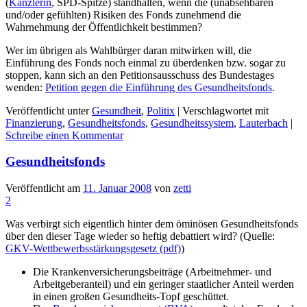
(
Kanzlerin
, SPD-Spitze) standhalten, wenn die (unabsehbaren
und/oder gefühlten) Risiken des Fonds zunehmend die
Wahrnehmung der Öffentlichkeit bestimmen?
Wer im übrigen als Wahlbürger daran mitwirken will, die
Einführung des Fonds noch einmal zu überdenken bzw. sogar zu
stoppen, kann sich an den Petitionsausschuss des Bundestages
wenden:
Petition gegen die Einführung des Gesundheitsfonds
.
Veröffentlicht unter
Gesundheit
,
Politix
|
Verschlagwortet mit
Finanzierung
,
Gesundheitsfonds
,
Gesundheitssystem
,
Lauterbach
|
Schreibe einen Kommentar
Gesundheitsfonds
Veröffentlicht am
11. Januar 2008
von
zetti
2
Was verbirgt sich eigentlich hinter dem öminösen Gesundheitsfonds
über den dieser Tage wieder so heftig debattiert wird? (Quelle:
GKV-Wettbewerbsstärkungsgesetz (pdf)
)
Die Krankenversicherungsbeiträge (Arbeitnehmer- und
Arbeitgeberanteil) und ein geringer staatlicher Anteil werden
in einen großen Gesundheits-Topf geschüttet.