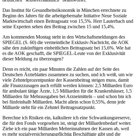
Das Institut für Gesundheitsökonomik in München errechnete zu
Beginn des Jahres für die arbeitgebernahe Initiative Neue Soziale
Marktwirtschaft einen Beitragssatz von 15,5%. Herr Lauterbach und
seine Experten sehen den Beitrag zwischen 15 und 15,4%.
Am kommenden Montag steht in den Wirtschaftsmeldungen des
SPIEGEL (S. 60) die vermeintliche Exklusiv-Nachricht, die AOK
sähe den zukünftigen einheitlichen Beitragssatz bei 15,6%. Wie hat
es die AOK geschafft, die SPIEGEL-Leute von der Exklusivität
dieser Meldung zu überzeugen?
Denn es reicht, ein paar Minuten die Zahlen auf der Seite des
Deutschen Ärzteblattes zusammen zu suchen, und ich weiß, um wie
viele Zehntelprozentpunkte der Kassenbeitrag steigen muss, damit
alle Finanzzusagen auch erfüllt werden können: 2,5 Milliarden Euro
für ambulant tätige Ärzte, 1,5 Milliarden für die Krankenhäuser, 1,5
Milliarden für Mehrausgaben bei Arzneimitteln – und schon bin ich
bei fünfeinhalb Milliarden. Macht allein schon 0,55%, denn jede
Milliarde steht für ein Zehntel Beitragssatzpunkt.
Berechne ich Risiken ein, kalkuliere ich eine Schwankungsreserve,
die für den Fonds vorgesehen ist, steigt der Milliardenbedarf weiter.
Ziehe ich ein paar Milliarden Mehreinnahmen der Kassen ab, weil
es mehr sozialversicherungspflichtig Beschäftigte gibt und die