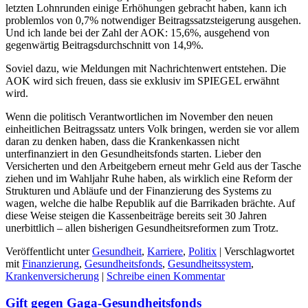
letzten Lohnrunden einige Erhöhungen gebracht haben, kann ich
problemlos von 0,7% notwendiger Beitragssatzsteigerung ausgehen.
Und ich lande bei der Zahl der AOK: 15,6%, ausgehend von
gegenwärtig Beitragsdurchschnitt von 14,9%.
Soviel dazu, wie Meldungen mit Nachrichtenwert entstehen. Die
AOK wird sich freuen, dass sie exklusiv im SPIEGEL erwähnt
wird.
Wenn die politisch Verantwortlichen im November den neuen
einheitlichen Beitragssatz unters Volk bringen, werden sie vor allem
daran zu denken haben, dass die Krankenkassen nicht
unterfinanziert in den Gesundheitsfonds starten. Lieber den
Versicherten und den Arbeitgebern erneut mehr Geld aus der Tasche
ziehen und im Wahljahr Ruhe haben, als wirklich eine Reform der
Strukturen und Abläufe und der Finanzierung des Systems zu
wagen, welche die halbe Republik auf die Barrikaden brächte. Auf
diese Weise steigen die Kassenbeiträge bereits seit 30 Jahren
unerbittlich – allen bisherigen Gesundheitsreformen zum Trotz.
Veröffentlicht unter
Gesundheit
,
Karriere
,
Politix
|
Verschlagwortet
mit
Finanzierung
,
Gesundheitsfonds
,
Gesundheitssystem
,
Krankenversicherung
|
Schreibe einen Kommentar
Gift gegen Gaga-Gesundheitsfonds