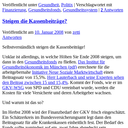
Veröffentlicht unter
Gesundheit
,
Politix
|
Verschlagwortet mit
Finanzierung
,
Gesundheitsfonds
,
Gesundheitssystem
|
2
Antworten
Steigen die Kassenbeiträge?
Veröffentlicht am
10. Januar 2008
von
zetti
Antworten
Selbstverständlich steigen die Kassenbeiträge!
Unklar ist allerdings, in welche Höhen Sie Ende 2008 steigen, um
dann in den
Gesundheitsfonds
zu fließen.
Das Institut für
Gesundheitsökonomik im München (pdf)
errechnete für die
arbeitgebernahe
Initiative Neue Soziale Marktwirtschaft
einen
Beitragssatz von 15,5%.
Herr Lauterbach und seine Experten sehen
den Beitrag zwischen 15 und 15,4%
. Kommt der Fonds, wie er im
GKV-WSG
von SPD und CDU vereinbart wurde, werden die
Kosten für viele Versicherte und deren Arbeitgeber wachsen.
Und warum ist das so?
Im Herbst 2008 wird der Finanzbedarf der GKV frisch eingeschätzt.
Ein Schätzerkreis im Bundesversicherungsamt legt dann den
Beitragssatz für alle Krankenkassen einheitlich fest. Der Bedarf des
Fonds sollte zumindest auf ein, zwei Jahre abgedeckt sein.