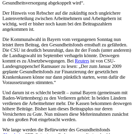
Gesundheitsversorgung abgekoppelt wird“.
Der Hinweis von Rebscher auf die zukünftig noch ungleichere
Lastenverteilung zwischen Arbeitnehmern und Arbeitgebern ist
wichtig, weil er bisher noch kaum bei den Beitragszahlern
angekommen ist.
Die Kommunalwahl in Bayern vom vergangenen Sonntag nun
leistet ihren Beitrag, den Gesundheitsfonds ernsthaft zu gefährden.
Die CSU ist deutlich beunruhigt, dass ihr der Fonds (unter anderem)
die Landtagswahl im September verhageln könnte. Deswegen
kommt es zu Absetzbewegungen. Bei
Reuters
ist von CSU-
Landesgruppenchef Ramsauer zu lesen: „Der zum Januar 2009
geplante Gesundheitsfonds zur Finanzierung der gesetzlichen
Krankenkassen könne nur dann pünktlich starten, wenn dafür die
Voraussetzungen stimmten.“
Und darum ist es schlecht bestellt – zumal Bayern (gemeinsam mit
Baden-Württemberg) zu den Verlierern gehört: In beiden Ländern
verdienen die Arbeitnehmer mehr. Die Kassen bekommen deswegen
höhere Beiträge. Bisher kam dieses Beitragsplus nur deren
Versicherten zu Gute. Nun müssen diese Mehreinnahmen zunächst
in den großen Pott eingebracht werden.
Wie lange werden die Befürworter des Gesundheitsfonds