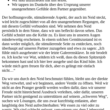
Wir sind unzufrieden mit uns selbst.
Wir tappen im Dunkeln über den Ursprung unserer
unangenehmen Gefühle dem Partner gegenüber.
Der hoffnungsvolle, stimulierende Aspekt, der auch im Neid steckt,
wird leicht zugeschüttet von all den unangenehmen Regungen, die
mit diesem Gefühl verbunden sind. Wir nehmen den Neid
persönlich in dem Sinne, dass wir uns befleckt davon sehen. Das
Gefühl schnürt uns die Kehle zu. Es lässt uns in unseren Augen
minderwertig erscheinen. In einem solchen Gemütszustand ist es
dann weder möglich, die stimulierende Seite zu entdecken, noch
überhaupt auf unseren Partner zuzugehen und etwa zu sagen: „Ich
fühle mich ausgebeutet wie der letzte Galeerensklave. In mir brodelt
es. Ich koche vor Wut, seitdem ich weiß, dass du diesen Spitzenjob
bekommen hast und ich hier leer ausgehe und das Kind hüte. Ich
würde mich gern freuen für dich, aber es gelingt mir einfach
nicht…“
Da wir uns durch den Neid beschmutzt fühlen, bleibt uns der direkte
Weg verwehrt, und wir beginnen, andere Ventile zu öffnen. Weil wir
nicht an den Pranger gestellt werden wollen dafür, dass wir unserer
Freude nicht hinreichend Ausdruck verleihen, oder dafür, unseren
Partner nicht genügend zu unterstützen auf seinem „schweren Weg“,
suchen wir Lösungen, die uns zwar kurzfristig entlasten, aber
langfristig den Neid aufrechterhalten: Wir essen zu viel oder zu
wenig. Wir sind schlecht gelaunt, verweigern uns dem Liebesspiel,