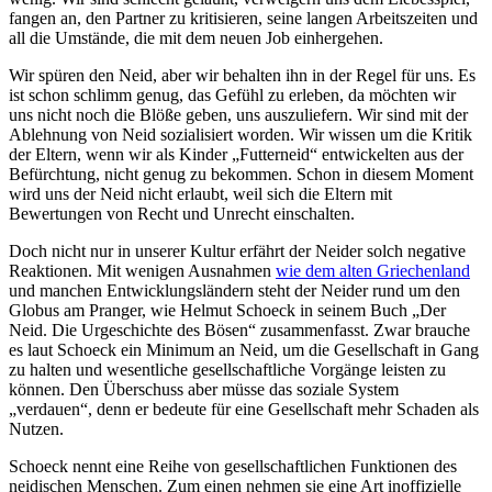
fangen an, den Partner zu kritisieren, seine langen Arbeitszeiten und
all die Umstände, die mit dem neuen Job einhergehen.
Wir spüren den Neid, aber wir behalten ihn in der Regel für uns. Es
ist schon schlimm genug, das Gefühl zu erleben, da möchten wir
uns nicht noch die Blöße geben, uns auszuliefern. Wir sind mit der
Ablehnung von Neid sozialisiert worden. Wir wissen um die Kritik
der Eltern, wenn wir als Kinder „Futterneid“ entwickelten aus der
Befürchtung, nicht genug zu bekommen. Schon in diesem Moment
wird uns der Neid nicht erlaubt, weil sich die Eltern mit
Bewertungen von Recht und Unrecht einschalten.
Doch nicht nur in unserer Kultur erfährt der Neider solch negative
Reaktionen. Mit wenigen Ausnahmen
wie dem alten Griechenland
und manchen Entwicklungsländern steht der Neider rund um den
Globus am Pranger, wie Helmut Schoeck in seinem Buch „Der
Neid. Die Urgeschichte des Bösen“ zusammenfasst. Zwar brauche
es laut Schoeck ein Minimum an Neid, um die Gesellschaft in Gang
zu halten und wesentliche gesellschaftliche Vorgänge leisten zu
können. Den Überschuss aber müsse das soziale System
„verdauen“, denn er bedeute für eine Gesellschaft mehr Schaden als
Nutzen.
Schoeck nennt eine Reihe von gesellschaftlichen Funktionen des
neidischen Menschen. Zum einen nehmen sie eine Art inoffizielle