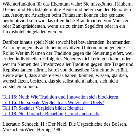
Wächterfunktion für das Eigentum wahr: Sie missgönnen Räubern,
Dieben und Hochstaplern ihre Beute und liefern sie den Behörden
aus. Anonyme Anzeigen beim Finanzamt können also genauso
neidmotiviert sein wie das öffentliche Brandmarken von Minister-
oder Bankpräsidenten, wenn sie zu einem Segeltörn oder in ein
Luxushotel eingeladen werden.
Darüber hinaus spielt Neid sowohl bei bewahrenden, hemmenden
Anstrengungen als auch bei innovativen Unternehmungen eine
Rolle: Wer im Namen der Tradition gegen die Neuerung eifert, weil
er den individuellen Erfolg des Neuerers nicht ertragen kann, oder
wer im Namen des Umsturzes aller Tradition gegen ihre Träger und
Repräsentanten stürmt, ist oft von demselben Grundmotiv erfüllt.
Beide ärgert, dass andere etwas haben, können, wissen, glauben,
wertschätzen, besitzen, das sie selbst nicht haben, sich nicht
vorstellen können.
Teil 15: Neid: Wie Tradition und Innovation sich blockieren
Teil 16: Der soziale Vergleich als Wurzel des Übels?
Teil 17: Sozialer Vergleich bildet Identität
Teil 18: Neid braucht Beziehung – und auch nicht
Literatur: Schoeck, H.: Der Neid. Die Urgeschichte des Bo?sen,
Mu?nchen/Wien: Herbig 1980