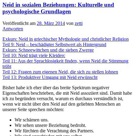
Neid in sozialen Beziehungen: Kulturelle und
psychologische Grundlagen
Veröffentlicht am
28. März 2014
von
zetti
Antworten
Exkurs: Neid in griechischer Mythologie und christlicher Religion
Teil 9: Neid – beschädigter Selbstwert als Hintergrund
Exkurs: Schneewittchen und die sieben Zwerge
Teil 10: Neid trägt viele Kleiderc
Teil 11: Aus der Sprachlosigkeit finden, wenn Neid die Stimmung
trübt
Teil 12: Fragen zum eigenen Neid, die sich zu stellen lohnen
Teil 13: Produktiver Umgang mit Neid erwünscht
Bisher habe ich eher über das breite Spektrum negativer
Eigenschaften beschrieben, die mit Neid assoziiert sind. Damit habe
ich zu begründen versucht, warum es durchaus verständlich ist,
wenn wir nicht über den Neid auf den geliebten Menschen an
unserer Seite sprechen möchten:
Wir schämen uns.
Wir sehen unsere Beziehung bedroht.
Wir fürchten die Verachtung des Partners.