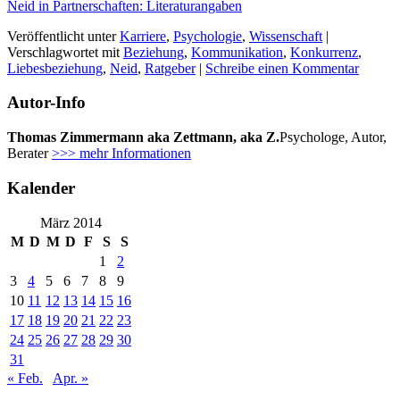
Neid in Partnerschaften: Literaturangaben
Veröffentlicht unter
Karriere
,
Psychologie
,
Wissenschaft
|
Verschlagwortet mit
Beziehung
,
Kommunikation
,
Konkurrenz
,
Liebesbeziehung
,
Neid
,
Ratgeber
|
Schreibe einen Kommentar
Autor-Info
Thomas Zimmermann aka Zettmann, aka Z.
Psychologe, Autor,
Berater
>>> mehr Informationen
Kalender
März 2014
M
D
M
D
F
S
S
1
2
3
4
5
6
7
8
9
10
11
12
13
14
15
16
17
18
19
20
21
22
23
24
25
26
27
28
29
30
31
« Feb.
Apr. »