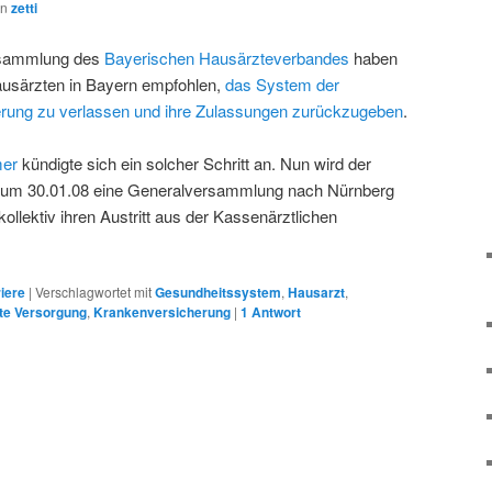
on
zetti
ersammlung des
Bayerischen Hausärzteverbandes
haben
usärzten in Bayern empfohlen,
das System der
rung zu verlassen und ihre Zulassungen zurückzugeben
.
mer
kündigte sich ein solcher Schritt an. Nun wird der
 zum 30.01.08 eine Generalversammlung nach Nürnberg
 kollektiv ihren Austritt aus der Kassenärztlichen
iere
|
Verschlagwortet mit
Gesundheitssystem
,
Hausarzt
,
rte Versorgung
,
Krankenversicherung
|
1
Antwort