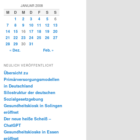
JANUAR 2008
M
D
M
D
F
S
S
1
2
3
4
5
6
7
8
9
10
11
12
13
14
15
16
17
18
19
20
21
22
23
24
25
26
27
28
29
30
31
« Dez.
Feb. »
NEULICH VERÖFFENTLICHT
Übersicht zu
Primärversorgungsmodellen
in Deutschland
Silostruktur der deutschen
Sozialgesetzgebung
Gesundheitskiosk in Solingen
eröffnet
Der neue heiße Scheiß –
ChatGPT
Gesundheitskioske in Essen
eröffnet