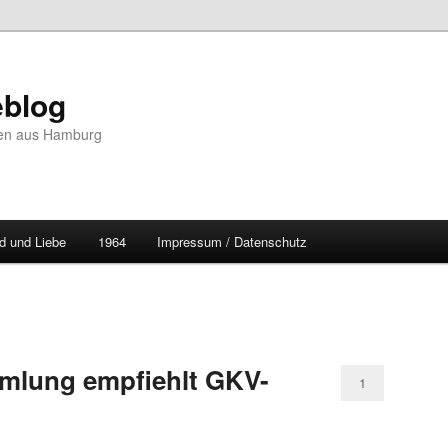
blog
hten aus Hamburg
d und Liebe
1964
Impressum / Datenschutz
mlung empfiehlt GKV-
1