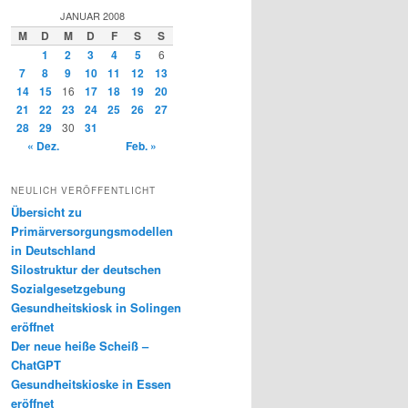
JANUAR 2008
M
D
M
D
F
S
S
1
2
3
4
5
6
7
8
9
10
11
12
13
14
15
16
17
18
19
20
21
22
23
24
25
26
27
28
29
30
31
« Dez.
Feb. »
NEULICH VERÖFFENTLICHT
Übersicht zu
Primärversorgungsmodellen
in Deutschland
Silostruktur der deutschen
Sozialgesetzgebung
Gesundheitskiosk in Solingen
eröffnet
Der neue heiße Scheiß –
ChatGPT
Gesundheitskioske in Essen
eröffnet