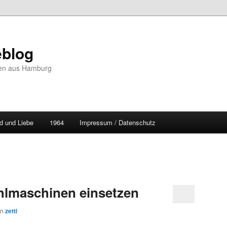
blog
hten aus Hamburg
d und Liebe
1964
Impressum / Datenschutz
hlmaschinen einsetzen
on
zetti