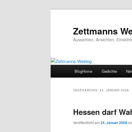
Zum
Zum
primären
sekundären
Inhalt
Inhalt
Zettmanns We
springen
springen
Aussichten, Ansichten, Einsic
Hauptmenü
BlogHome
Gedichte
Nei
TAGESARCHIV:
24. JANUAR 2008
Hessen darf Wa
Veröffentlicht am
24. Januar 2008
v