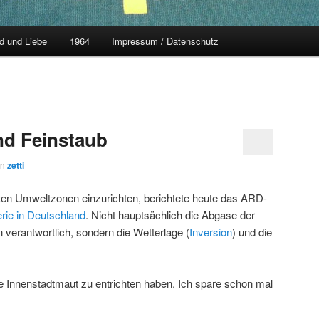
d und Liebe
1964
Impressum / Datenschutz
d Feinstaub
on
zetti
ten Umweltzonen einzurichten, berichtete heute das ARD-
rie in Deutschland
. Nicht hauptsächlich die Abgase der
n verantwortlich, sondern die Wetterlage (
Inversion
) und die
 die Innenstadtmaut zu entrichten haben. Ich spare schon mal