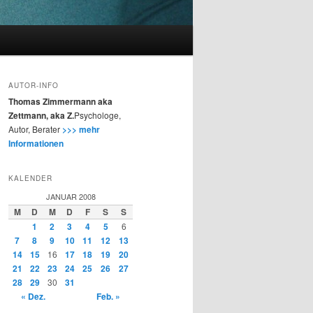
AUTOR-INFO
Thomas Zimmermann aka
Zettmann, aka Z.
Psychologe,
Autor, Berater
>>> mehr
Informationen
KALENDER
JANUAR 2008
M
D
M
D
F
S
S
1
2
3
4
5
6
7
8
9
10
11
12
13
14
15
16
17
18
19
20
21
22
23
24
25
26
27
28
29
30
31
« Dez.
Feb. »