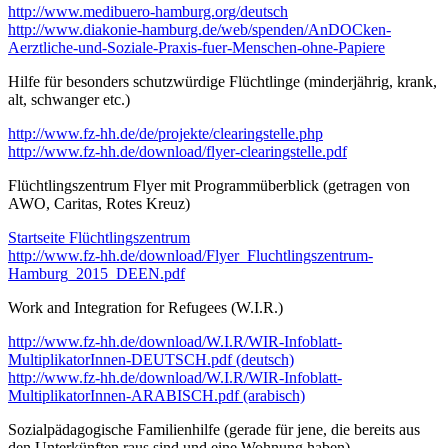
http://www.medibuero-hamburg.org/deutsch
http://www.diakonie-hamburg.de/web/spenden/AnDOCken-
Aerztliche-und-Soziale-Praxis-fuer-Menschen-ohne-Papiere
Hilfe für besonders schutzwürdige Flüchtlinge (minderjährig, krank,
alt, schwanger etc.)
http://www.fz-hh.de/de/projekte/clearingstelle.php
http://www.fz-hh.de/download/flyer-clearingstelle.pdf
Flüchtlingszentrum Flyer mit Programmüberblick (getragen von
AWO, Caritas, Rotes Kreuz)
Startseite Flüchtlingszentrum
http://www.fz-hh.de/download/Flyer_Fluchtlingszentrum-
Hamburg_2015_DEEN.pdf
Work and Integration for Refugees (W.I.R.)
http://www.fz-hh.de/download/W.I.R/WIR-Infoblatt-
MultiplikatorInnen-DEUTSCH.pdf (deutsch)
http://www.fz-hh.de/download/W.I.R/WIR-Infoblatt-
MultiplikatorInnen-ARABISCH.pdf (arabisch)
Sozialpädagogische Familienhilfe (gerade für jene, die bereits aus
den Unterkünften raus sind und eine Wohnung haben)