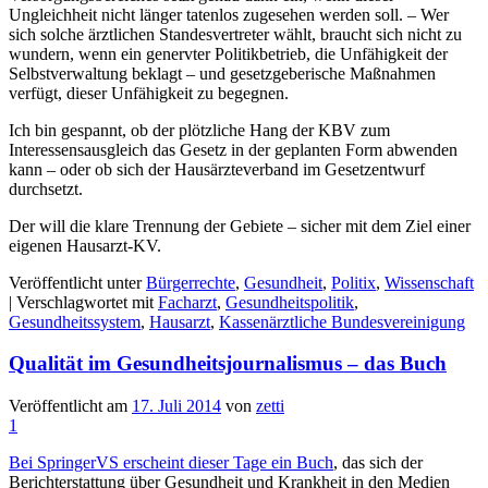
Ungleichheit nicht länger tatenlos zugesehen werden soll. – Wer
sich solche ärztlichen Standesvertreter wählt, braucht sich nicht zu
wundern, wenn ein genervter Politikbetrieb, die Unfähigkeit der
Selbstverwaltung beklagt – und gesetzgeberische Maßnahmen
verfügt, dieser Unfähigkeit zu begegnen.
Ich bin gespannt, ob der plötzliche Hang der KBV zum
Interessensausgleich das Gesetz in der geplanten Form abwenden
kann – oder ob sich der Hausärzteverband im Gesetzentwurf
durchsetzt.
Der will die klare Trennung der Gebiete – sicher mit dem Ziel einer
eigenen Hausarzt-KV.
Veröffentlicht unter
Bürgerrechte
,
Gesundheit
,
Politix
,
Wissenschaft
|
Verschlagwortet mit
Facharzt
,
Gesundheitspolitik
,
Gesundheitssystem
,
Hausarzt
,
Kassenärztliche Bundesvereinigung
Qualität im Gesundheitsjournalismus – das Buch
Veröffentlicht am
17. Juli 2014
von
zetti
1
Bei SpringerVS erscheint dieser Tage ein Buch
, das sich der
Berichterstattung über Gesundheit und Krankheit in den Medien