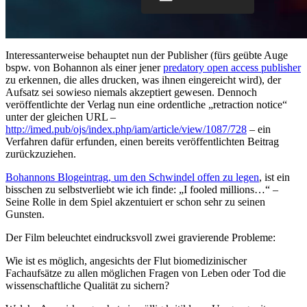
Interessanterweise behauptet nun der Publisher (fürs geübte Auge
bspw. von Bohannon als einer jener
predatory open access publisher
zu erkennen, die alles drucken, was ihnen eingereicht wird), der
Aufsatz sei sowieso niemals akzeptiert gewesen. Dennoch
veröffentlichte der Verlag nun eine ordentliche „retraction notice“
unter der gleichen URL –
http://imed.pub/ojs/index.php/iam/article/view/1087/728
– ein
Verfahren dafür erfunden, einen bereits veröffentlichten Beitrag
zurückzuziehen.
Bohannons Blogeintrag, um den Schwindel offen zu legen
, ist ein
bisschen zu selbstverliebt wie ich finde: „I fooled millions…“ –
Seine Rolle in dem Spiel akzentuiert er schon sehr zu seinen
Gunsten.
Der Film beleuchtet eindrucksvoll zwei gravierende Probleme:
Wie ist es möglich, angesichts der Flut biomedizinischer
Fachaufsätze zu allen möglichen Fragen von Leben oder Tod die
wissenschaftliche Qualität zu sichern?