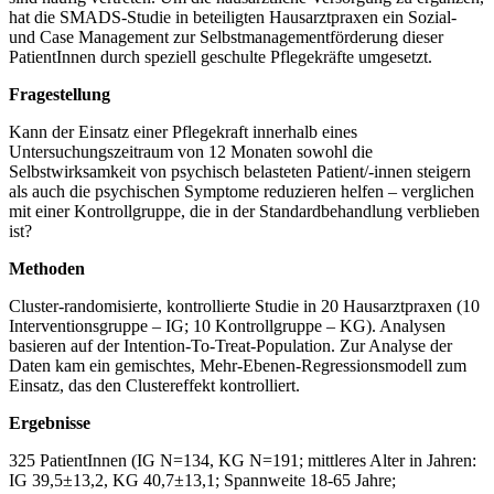
hat die SMADS-Studie in beteiligten Hausarztpraxen ein Sozial-
und Case Management zur Selbstmanagementförderung dieser
PatientInnen durch speziell geschulte Pflegekräfte umgesetzt.
Fragestellung
Kann der Einsatz einer Pflegekraft innerhalb eines
Untersuchungszeitraum von 12 Monaten sowohl die
Selbstwirksamkeit von psychisch belasteten Patient/-innen steigern
als auch die psychischen Symptome reduzieren helfen – verglichen
mit einer Kontrollgruppe, die in der Standardbehandlung verblieben
ist?
Methoden
Cluster-randomisierte, kontrollierte Studie in 20 Hausarztpraxen (10
Interventionsgruppe – IG; 10 Kontrollgruppe – KG). Analysen
basieren auf der Intention-To-Treat-Population. Zur Analyse der
Daten kam ein gemischtes, Mehr-Ebenen-Regressionsmodell zum
Einsatz, das den Clustereffekt kontrolliert.
Ergebnisse
325 PatientInnen (IG N=134, KG N=191; mittleres Alter in Jahren:
IG 39,5±13,2, KG 40,7±13,1; Spannweite 18-65 Jahre;