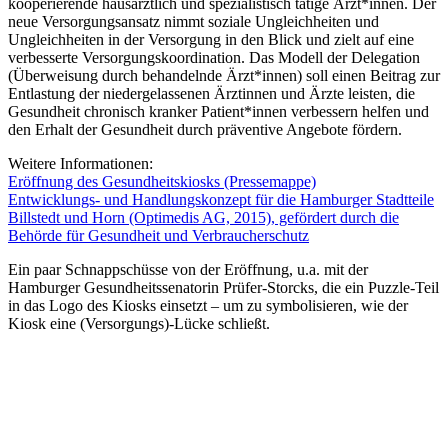
kooperierende hausärztlich und spezialistisch tätige Ärzt*innen. Der
neue Versorgungsansatz nimmt soziale Ungleichheiten und
Ungleichheiten in der Versorgung in den Blick und zielt auf eine
verbesserte Versorgungskoordination. Das Modell der Delegation
(Überweisung durch behandelnde Ärzt*innen) soll einen Beitrag zur
Entlastung der niedergelassenen Ärztinnen und Ärzte leisten, die
Gesundheit chronisch kranker Patient*innen verbessern helfen und
den Erhalt der Gesundheit durch präventive Angebote fördern.
Weitere Informationen:
Eröffnung des Gesundheitskiosks (Pressemappe)
Entwicklungs- und Handlungskonzept für die Hamburger Stadtteile
Billstedt und Horn (Optimedis AG, 2015), gefördert durch die
Behörde für Gesundheit und Verbraucherschutz
Ein paar Schnappschüsse von der Eröffnung, u.a. mit der
Hamburger Gesundheitssenatorin Prüfer-Storcks, die ein Puzzle-Teil
in das Logo des Kiosks einsetzt – um zu symbolisieren, wie der
Kiosk eine (Versorgungs)-Lücke schließt.