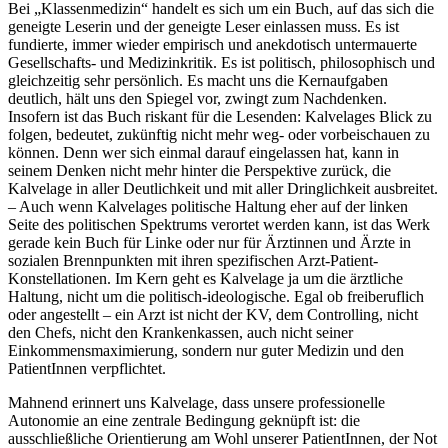
Bei „Klassenmedizin“ handelt es sich um ein Buch, auf das sich die
geneigte Leserin und der geneigte Leser einlassen muss. Es ist
fundierte, immer wieder empirisch und anekdotisch untermauerte
Gesellschafts- und Medizinkritik. Es ist politisch, philosophisch und
gleichzeitig sehr persönlich. Es macht uns die Kernaufgaben
deutlich, hält uns den Spiegel vor, zwingt zum Nachdenken.
Insofern ist das Buch riskant für die Lesenden: Kalvelages Blick zu
folgen, bedeutet, zukünftig nicht mehr weg- oder vorbeischauen zu
können. Denn wer sich einmal darauf eingelassen hat, kann in
seinem Denken nicht mehr hinter die Perspektive zurück, die
Kalvelage in aller Deutlichkeit und mit aller Dringlichkeit ausbreitet.
– Auch wenn Kalvelages politische Haltung eher auf der linken
Seite des politischen Spektrums verortet werden kann, ist das Werk
gerade kein Buch für Linke oder nur für Ärztinnen und Ärzte in
sozialen Brennpunkten mit ihren spezifischen Arzt-Patient-
Konstellationen. Im Kern geht es Kalvelage ja um die ärztliche
Haltung, nicht um die politisch-ideologische. Egal ob freiberuflich
oder angestellt – ein Arzt ist nicht der KV, dem Controlling, nicht
den Chefs, nicht den Krankenkassen, auch nicht seiner
Einkommensmaximierung, sondern nur guter Medizin und den
PatientInnen verpflichtet.
Mahnend erinnert uns Kalvelage, dass unsere professionelle
Autonomie an eine zentrale Bedingung geknüpft ist: die
ausschließliche Orientierung am Wohl unserer PatientInnen, der Not