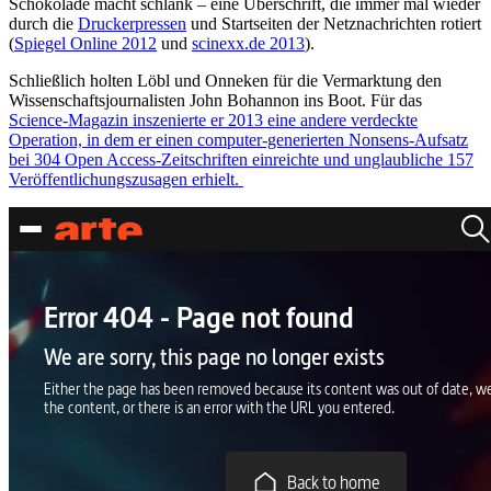
Schokolade macht schlank – eine Überschrift, die immer mal wieder
durch die
Druckerpressen
und Startseiten der Netznachrichten rotiert
(
Spiegel Online 2012
und
scinexx.de 2013
).
Schließlich holten Löbl und Onneken für die Vermarktung den
Wissenschaftsjournalisten John Bohannon ins Boot. Für das
Science-Magazin inszenierte er 2013 eine andere verdeckte
Operation, in dem er einen computer-generierten Nonsens-Aufsatz
bei 304 Open Access-Zeitschriften einreichte und unglaubliche 157
Veröffentlichungszusagen erhielt.