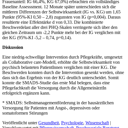
Frauenanteil: IG 66,4%, KG 67,0%) erbrachten ein vollständiges
Baseline Assesssment. 12 Monate später unterschieden sich die
mittleren Differenzen der Selbstwirksamkeit (IG vs. KG) um 1,65
Punkte (95%-KI 0,50 – 2,8) zugunsten von IG (p=0,004). Daraus
resultierte eine Effektstärke d von 0,33. Die kombinierte
Beschwerdelast aller drei PHQ-Skalen verringerte sich über den
gleichen Zeitraum um -2,2 Punkte mehr bei der IG verglichen mit
der KG (95%-KI -5,2 – 0,74, p=0,14).
Diskussion
Eine niedrig-schwellige Intervention durch Pflegekräfte, umgesetzt
als Collaborative care-Modell, erhöhte die Selbstwirksamkeit von
psychisch belasteten PatientInnen verglichen mit einer KG. Die
Beschwerden konnten durch die Intervention gesenkt werden, ohne
dass sich das Ergebnis von der KG deutlich unterscheidet. Somit
konnte die SMADS-Studie das erste Mal belegen, dass eine
Pflegefachkraft die Versorgung durch die AllgemeinärztIn
erfolgreich ergänzen kann.
* SMADS: Selbstmanagementförderung in der hausärztlichen
Versorgung für Patienten mit Angst-, depressiven oder
somatoformen Störungen
Veröffentlicht unter
Gesundheit
,
Psychologie
,
Wissenschaft
|
Verschlagwortet mit
Pflegewissenschaft
,
Psychosoziale Beratung