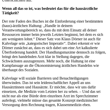
Unterschichten auf.
Wenn all das so ist, was bedeutet das für die hausärztliche
Tätigkeit?
Der rote Faden des Buches ist die Einforderung einer bestimmten
(haus)-ärztlichen Haltung: „Handle in deinem
Verantwortungsbereich so, dass du mit dem Einsatz all deiner
Ressourcen immer beim jeweils Letzten beginnst, bei dem es sich
am wenigsten lohnt.“ Dieser Satz von Klaus Dörner ist auch für
Kalvelage sein „kategorischer Imperativ“. Dabei erkennt er wie
Dörner zunächst an, dass es sich dabei um eine Art kalkulierte
Überforderung handelt. Der Handlungsmaxime dennoch zu folgen,
bringt den handelnden Arzt klar in Stellung dagegen, die
Schwächsten auszugrenzen. Mehr noch, die Haltung ist eine
Kampfansage an die Ökonomisierung ärztlichen Handelns wie
überhaupt des Sozialen.
Kalvelage will soziale Barrieren und Benachteiligungen
überwinden. Das ist sein leidenschaftlicher Appell an uns
Hausärztinnen und Hausärzte. Er möchte, dass wir uns dafür
einsetzen, die Medizin vom Letzten her zu sehen. – Und das sei
nicht nur als eine Bürde dem einzelnen Arzt im Sprechzimmer
auferlegt, vielmehr müsse das gesamte Konzept medizinischer
Versorgung dem Rechnung tragen, Klassenmedizin eben.