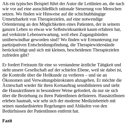
Als ein typisches Beispiel führt der Autor die Leitlinien an, die nach
wie vor auf eine ausschließlich rationale Steuerung von Menschen
setzen. Wo finden wir Hinweise auf die schichtabhängige
Umsetzbarkeit von Therapiezielen, auf eine notwendige
Orientierung an den Möglichkeiten eines Patienten, der in seinem
ganzen Leben so etwas wie Selbstwirksamkeit kaum erfahren hat,
auf verkürzte Lebenserwartung, weil eben Zugangshürden
unüberwindbar geworden sind? Wo finden wir Ermunterung zur
partizipativen Entscheidungsfindung, die Therapiewiderstände
berücksichtigt und sich mit kleinen, bescheidenen Therapiezielen
zufrieden gibt?
Er fordert Freiraum für eine so verstandene ärztliche Tätigkeit und
sieht unsere Gesellschaft auf der schiefen Ebene, weil sie dabei ist,
die Kontrolle über die Heilkunde zu verlieren – und sie an
Ökonomen und Verwaltungsbürokraten abzugeben. Er möchte die
Ärzteschaft wieder für ihren Kernauftrag sensibilisieren und sieht
die HausärztInnen in besonderer Weise gefordert, da nur sie sich
über die Beziehung zu ihren PatientInnen definieren. HausärztInnen
erleben hautnah, wie sehr sich der moderne Medizinbetrieb mit
seinen standardisierten Regelungen und Abläufen von den
Bedürfnissen der PatientInnen entfernt hat.
Fazit