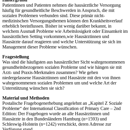
Patientinnen und Patienten nehmen die hausärztliche Versorgung
häufig für gesundheitliche Beschwerden in Anspruch, die mit
sozialen Problemen verbunden sind. Diese primär nicht-
medizinischen Versorgungsthemen können den Krankheitsverlauf
erheblich beeinflussen. Bisher ist wenig darüber bekannt, in
welchem Ausmaß Probleme wie Arbeitslosigkeit oder Einsamkeit im
hausärztlichen Setting vorkommen,wie Hausärztinnen und
Hausärzte darauf reagieren und welche Unterstützung sie sich im
Management dieser Probleme wünschen.
Fragestellung
Was sind die häufigsten aus hausärztlicher Sicht wahrgenommenen
gesundheitsbezogenen sozialen Probleme und wie hängen sie mit
Arzt- und Praxis-Merkmalen zusammen? Wie gehen
niedergelassene Hausärztinnen und Hausärzte mit den von ihnen
wahrgenommenen sozialen Problemen um und welche Art der
Unterstützung wünschen sie sich?
Material und Methoden
Postalische Fragebogenerhebung angelehnt an „Kapitel Z Soziale
Probleme“ der International Classification of Primary Care – 2nd
Edition: Der Fragebogen wurde an alle Hausärztinnen und
Hausärzte in den Bundesländern Hamburg (n=1593) und
Schleswig-Holstein (n=1242) verschickt, deren Adresse zur
Verfügung stand.