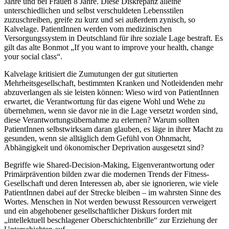
Jahre und bei Frauen 8 Jahre. Diese Diskrepanz alleine
unterschiedlichen und selbst verschuldeten Lebensstilen
zuzuschreiben, greife zu kurz und sei außerdem zynisch, so
Kalvelage. PatientInnen werden vom medizinischen
Versorgungssystem in Deutschland für ihre soziale Lage bestraft. Es
gilt das alte Bonmot „If you want to improve your health, change
your social class“.
Kalvelage kritisiert die Zumutungen der gut situtierten
Mehrheitsgesellschaft, bestimmten Kranken und Notleidenden mehr
abzuverlangen als sie leisten können: Wieso wird von PatientInnen
erwartet, die Verantwortung für das eigene Wohl und Wehe zu
übernehmen, wenn sie davor nie in die Lage versetzt worden sind,
diese Verantwortungsübernahme zu erlernen? Warum sollten
PatientInnen selbstwirksam daran glauben, es läge in ihrer Macht zu
gesunden, wenn sie alltäglich dem Gefühl von Ohnmacht,
Abhängigkeit und ökonomischer Deprivation ausgesetzt sind?
Begriffe wie Shared-Decision-Making, Eigenverantwortung oder
Primärprävention bilden zwar die modernen Trends der Fitness-
Gesellschaft und deren Interessen ab, aber sie ignorieren, wie viele
PatientInnen dabei auf der Strecke bleiben – im wahrsten Sinne des
Wortes. Menschen in Not werden bewusst Ressourcen verweigert
und ein abgehobener gesellschaftlicher Diskurs fordert mit
„intellektuell beschlagener Oberschichtenbrille“ zur Erziehung der