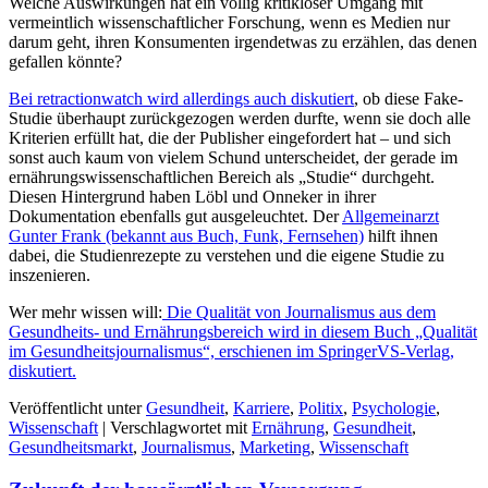
Welche Auswirkungen hat ein völlig kritikloser Umgang mit
vermeintlich wissenschaftlicher Forschung, wenn es Medien nur
darum geht, ihren Konsumenten irgendetwas zu erzählen, das denen
gefallen könnte?
Bei retractionwatch wird allerdings auch diskutiert
, ob diese Fake-
Studie überhaupt zurückgezogen werden durfte, wenn sie doch alle
Kriterien erfüllt hat, die der Publisher eingefordert hat – und sich
sonst auch kaum von vielem Schund unterscheidet, der gerade im
ernährungswissenschaftlichen Bereich als „Studie“ durchgeht.
Diesen Hintergrund haben Löbl und Onneker in ihrer
Dokumentation ebenfalls gut ausgeleuchtet. Der
Allgemeinarzt
Gunter Frank (bekannt aus Buch, Funk, Fernsehen)
hilft ihnen
dabei, die Studienrezepte zu verstehen und die eigene Studie zu
inszenieren.
Wer mehr wissen will:
Die Qualität von Journalismus aus dem
Gesundheits- und Ernährungsbereich wird in diesem Buch „Qualität
im Gesundheitsjournalismus“, erschienen im SpringerVS-Verlag,
diskutiert.
Veröffentlicht unter
Gesundheit
,
Karriere
,
Politix
,
Psychologie
,
Wissenschaft
|
Verschlagwortet mit
Ernährung
,
Gesundheit
,
Gesundheitsmarkt
,
Journalismus
,
Marketing
,
Wissenschaft