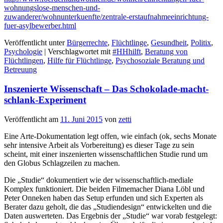
wohnungslose-menschen-und-
zuwanderer/wohnunterkuenfte/zentrale-erstaufnahmeeinrichtung-
fuer-asylbewerber.html
Veröffentlicht unter
Bürgerrechte
,
Flüchtlinge
,
Gesundheit
,
Politix
,
Psychologie
|
Verschlagwortet mit
#HHhilft
,
Beratung von
Flüchtlingen
,
Hilfe für Flüchtlinge
,
Psychosoziale Beratung und
Betreuung
Inszenierte Wissenschaft – Das Schokolade-macht-
schlank-Experiment
Veröffentlicht am
11. Juni 2015
von
zetti
Eine Arte-Dokumentation legt offen, wie einfach (ok, sechs Monate
sehr intensive Arbeit als Vorbereitung) es dieser Tage zu sein
scheint, mit einer inszenierten wissenschaftlichen Studie rund um
den Globus Schlagzeilen zu machen.
Die „Studie“ dokumentiert wie der wissenschaftlich-mediale
Komplex funktioniert. Die beiden Filmemacher Diana Löbl und
Peter Onneken haben das Setup erfunden und sich Experten als
Berater dazu geholt, die das „Studiendesign“ entwickelten und die
Daten auswerteten. Das Ergebnis der „Studie“ war vorab festgelegt: