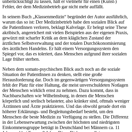
unberücksichtigt zu lassen, hält er vielmehr für einen (Kunst-)
Fehler, der dem Medizinbetrieb gar nicht mehr auffällt.
In seinem Buch „Klassenmedizin“ begründet der Autor ausführlich,
warum das so ist: Der Medizinbetrieb habe den sozialen Blick auf
die PatientInnen verloren, beklagt Kalvelage. Er belegt seine These
akribisch, angereichert mit vielen Beispielen aus der eigenen Praxis,
gewürzt mit scharfer Kritik an dem kläglichen Zustand der
ärztlichen Selbstverwaltung und der totalen Durchökonomisierung
des ärztlichen Handelns. Er hält einem Versorgungssystem den
Spiegel vor, das es toleriert, dass Menschen aufgrund ihrer sozialen
Lage früher sterben.
Neben dem somato-psychischen Blick auch noch an die soziale
Situation der PatientInnen zu denken, stellt eine große
Herausforderung dar. Doch im gegenwärtigen Versorgungssystem
fehlt der Platz für eine Haltung, die meist unverschuldeten Notlagen
der Menschen wirklich ernst zu nehmen. Dazu kommt, dass in
Nachbarschaften wie Wilhelmsburg, in denen die Menschen
körperlich und seelisch belasteter, also kränker sind, oftmals weniger
Ärztinnen und Ärzte praktizieren. Und das obwohl gerade dort ein
höherer Erklärungs- und Begleitungsbedarf besteht, um den
Menschen die beste Medizin zu Verfügung zu stellen. Die Differenz
in der Lebenserwartung zwischen der höchsten und niedrigsten
Einkommensgruppe beträgt in Deutschland bei Männern ca. 11