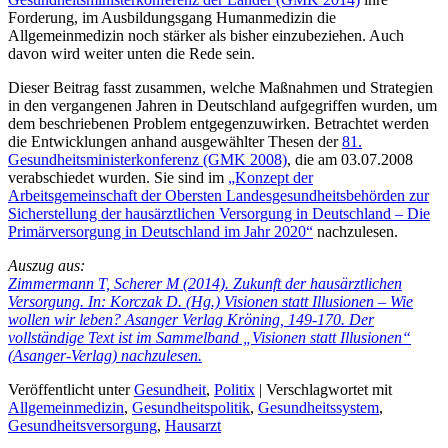
Forderung, im Ausbildungsgang Humanmedizin die
Allgemeinmedizin noch stärker als bisher einzubeziehen. Auch
davon wird weiter unten die Rede sein.
Dieser Beitrag fasst zusammen, welche Maßnahmen und Strategien
in den vergangenen Jahren in Deutschland aufgegriffen wurden, um
dem beschriebenen Problem entgegenzuwirken. Betrachtet werden
die Entwicklungen anhand ausgewählter Thesen der
81.
Gesundheitsministerkonferenz (GMK 2008)
, die am 03.07.2008
verabschiedet wurden. Sie sind im
„Konzept der
Arbeitsgemeinschaft der Obersten Landesgesundheitsbehörden zur
Sicherstellung der hausärztlichen Versorgung in Deutschland – Die
Primärversorgung in Deutschland im Jahr 2020“
nachzulesen.
Auszug aus:
Zimmermann T, Scherer M (2014). Zukunft der hausärztlichen
Versorgung. In: Korczak D. (Hg.) Visionen statt Illusionen – Wie
wollen wir leben? Asanger Verlag Kröning, 149-170.
Der
vollständige Text ist im Sammelband „Visionen statt Illusionen“
(Asanger-Verlag) nachzulesen.
Veröffentlicht unter
Gesundheit
,
Politix
|
Verschlagwortet mit
Allgemeinmedizin
,
Gesundheitspolitik
,
Gesundheitssystem
,
Gesundheitsversorgung
,
Hausarzt