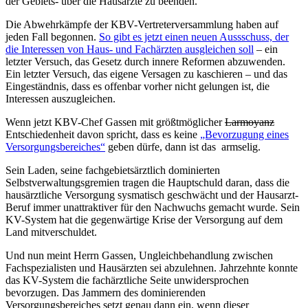
der Gebiets- über die Hausärzte zu beenden.
Die Abwehrkämpfe der KBV-Vertreterversammlung haben auf
jeden Fall begonnen.
So gibt es jetzt einen neuen Aussschuss, der
die Interessen von Haus- und Fachärzten ausgleichen soll
– ein
letzter Versuch, das Gesetz durch innere Reformen abzuwenden.
Ein letzter Versuch, das eigene Versagen zu kaschieren – und das
Eingeständnis, dass es offenbar vorher nicht gelungen ist, die
Interessen auszugleichen.
Wenn jetzt KBV-Chef Gassen mit größtmöglicher
Larmoyanz
Entschiedenheit davon spricht, dass es keine
„Bevorzugung eines
Versorgungsbereiches“
geben dürfe, dann ist das armselig.
Sein Laden, seine fachgebietsärztlich dominierten
Selbstverwaltungsgremien tragen die Hauptschuld daran, dass die
hausärztliche Versorgung sysmatisch geschwächt und der Hausarzt-
Beruf immer unattraktiver für den Nachwuchs gemacht wurde. Sein
KV-System hat die gegenwärtige Krise der Versorgung auf dem
Land mitverschuldet.
Und nun meint Herrn Gassen, Ungleichbehandlung zwischen
Fachspezialisten und Hausärzten sei abzulehnen. Jahrzehnte konnte
das KV-System die fachärztliche Seite unwidersprochen
bevorzugen. Das Jammern des dominierenden
Versorgungsbereiches setzt genau dann ein, wenn dieser