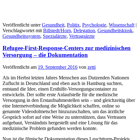
Veröffentlicht unter
Gesundheit
,
Politix
,
Psychologie
,
Wissenschaft
|
Verschlagwortet mit
Billstedt/Horn
,
Delegation
,
Gesundheitskiosk
,
Gesundheitssystem
,
Spezialärzte
,
Vertragsärzte
Refugee-First-Response-Centers zur medizinischen
Versorgung – die Dokumentation
Veröffentlicht am
19. September 2016
von
zetti
Als im Herbst letzten Jahres Menschen aus Dutzenden Nationen
Zuflucht in Deutschland und eben auch in Hamburg suchten,
entstand die Idee, einen Ersthilfe-Versorgungscontainer zu
entwickeln. Der sollte erste Anlaufstelle für die medizische
Versorgung in den Erstaufnahmestellen sein – und gleichzeitig über
eine Internetverbindung die Möglichkeit schaffen, online so
genannte Videodolmetscher hinzuzuschalten, um das ärztliche
Gespräch sofort auf eine Weise zu unterstützen, dass Vertrauen
aufgebaut, Verständnis hergestellt und eine Lösung für das
medizinische Problem gefunden werden konnte.
Nun ist die filmische Dokumentation dieses Leuchtturm-Projekts