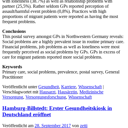
with loneliness (38.7%) as well as relationship problems with
partner (25,5%). Rather seldom GPs reported perception of
assault/harmful event problem (0,8%). Practices with high
proportions of migrant patients were reported as having the most
frequent problems.
Conclusions
This postal survey amongst GPs in Northwestern Germany reveals:
Social problems are a highly prevalent issue in routine primary care.
Financial problems, job problems as well as loneliness were most
frequently perceived as social problems by GPs. GPs in excess of
care for migrant patients reported more social problems.
Keywords
Primary care, social problems, prevalence, postal survey, General
Practitioner
Veröffentlicht unter
Gesundheit
,
Karriere
,
Wissenschaft
|
Verschlagwortet mit
Hausarzt
,
Hausärztin
,
Medizinische
Versorgung
,
Versorgungsforschung
,
Wissenschaft
Hamburg-Billstedt: Erster Gesundheitskiosk in
Deutschland eröffnet
Veröffentlicht am
28. September 2017
von
zetti