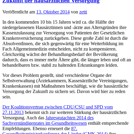
Zukunft der hausärztlichen Versorgung
Veröffentlicht am
13. Oktober 2014
von
zetti
In den kommenden 10 bis 15 Jahren wird ca. die Hälfte der
niedergelassenen Hausärztinnen und -ärzte aus Altersgründen ihre
Kassenzulassung zur Versorgung von Patienten der Gesetzlichen
Krankenversicherung zurückgeben. Diese große Zahl ist durch die
AbsolventInnen, die sich gegenwärtig für eine Weiterbildung im
Fach Allgemeinmedizin entscheiden, nicht zu kompensieren.
Gleichzeitig wächst der Behandlungsbedarf der Bevölkerung
dadurch, dass es immer mehr Ältere gibt, die länger leben und oft an
behandelbaren bzw. stabil zu haltenden Erkrankungen leiden.
Vor dieses Problem gestellt, sind verschiedene Organe der
Selbstverwaltung (Ärztekammern, Kassenärztliche Vereinigungen,
Krankenkassen) mit Maßnahmen beschäftigt, wie die hausärztliche
Versorgung der Zukunft zu sichern sei. Davon wird hier zu reden
sein.
Der Koalitionsvertrag zwischen CDU/CSU und SPD vom
27.11.2013
bekennt sich zur weiteren Stärkung der hausärztlichen
Versorgung. Auch das
Jahresgutachten 2014 des
Sachverständigenrates im Gesundheitswesen
enthält entsprechende
Empfehlungen. Ebenso erneuert die
87.
Gesundheitsministerkonferenz der Länder (GMK 2014)
ihre